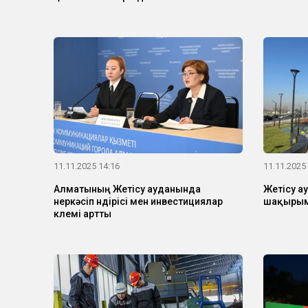
11.11.2025 14:16
11.11.2025
Алматының Жетісу ауданында
Жетісу а
өнеркәсіп өндірісі мен инвестициялар
шақырым
көлемі артты