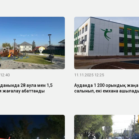
 12:40
11.11.2025 12:25
уданында 28 аула мен 1,5
Ауданда 1 200 орындық жаңа
 жағалау абаттанды
салынып, екі емхана ашылад