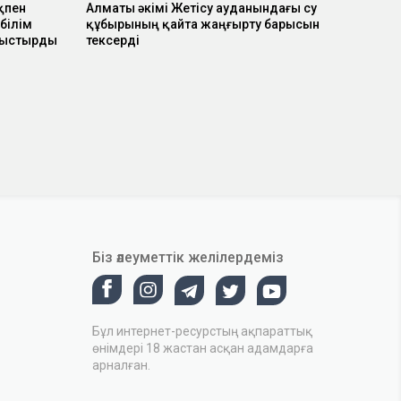
қпен
Алматы әкімі Жетісу ауданындағы су
білім
құбырының қайта жаңғырту барысын
ныстырды
тексерді
Біз әлеуметтік желілердеміз
Бұл интернет-ресурстың ақпараттық
өнімдері 18 жастан асқан адамдарға
арналған.