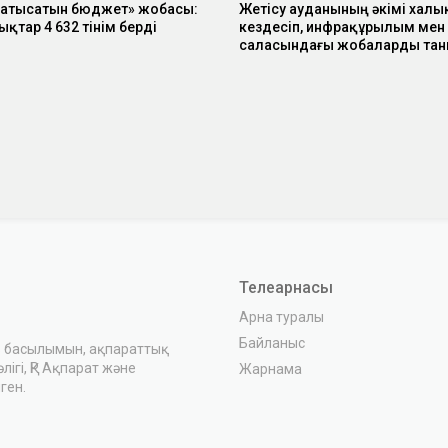
қатысатын бюджет» жобасы:
Жетісу ауданының әкімі халы
тар 4 632 өтінім берді
кездесіп, инфрақұрылым мен 
саласындағы жобаларды та
Телеарнасы
Арна туралы
Байланыс
з басылымын, ақпараттық
ігі, ҚР Ақпарат және
Жарнама
ген.