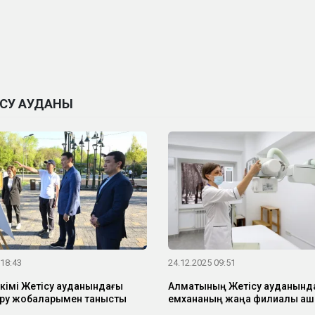
ІСУ АУДАНЫ
 18:43
24.12.2025 09:51
кімі Жетісу ауданындағы
Алматының Жетісу ауданынд
діру жобаларымен танысты
емхананың жаңа филиалы а