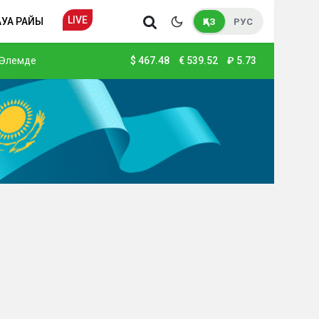
LIVE
АУА РАЙЫ
ҚАЗ
РУС
Әлемде
$
467.48
€
539.52
₽
5.73