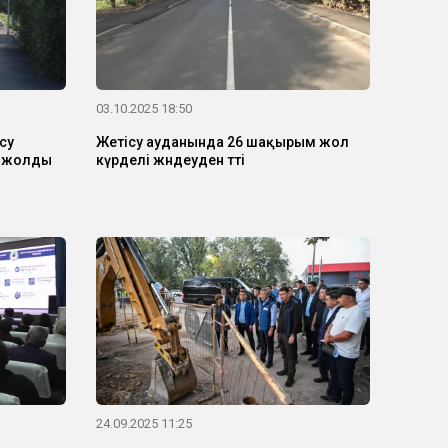
03.10.2025 18:50
су
Жетісу ауданында 26 шақырым жол
а жолды
күрделі жөндеуден өтті
24.09.2025 11:25