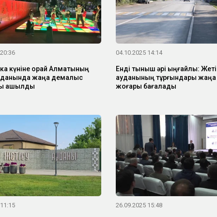
 20:36
04.10.2025 14:14
ка күніне орай Алматының
Енді тыныш әрі ыңғайлы: Жеті
уданында жаңа демалыс
ауданының тұрғындары жаң
ы ашылды
жоғары бағалады
 11:15
26.09.2025 15:48