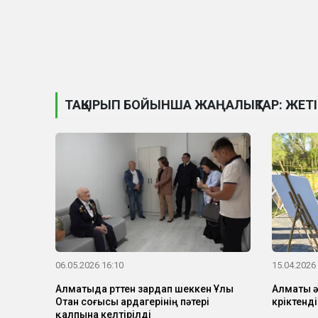
ТАҚЫРЫП БОЙЫНША ЖАҢАЛЫҚТАР: ЖЕТ
06.05.2026 16:10
15.04.2026
Алматыда өрттен зардап шеккен Ұлы
Алматы ә
Отан соғысы ардагерінің пәтері
көріктен
қалпына келтірілді