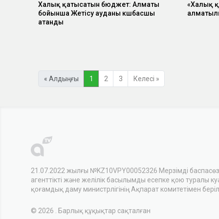
Халық қатысатын бюджет: Алматы
«Халық 
бойынша Жетісу ауданы көшбасшы
алматылық
атанды
« Алдыңғы
1
2
3
Келесі »
21.07.2022 жылғы №KZ10VPY00052326 Мерзімді баспасө
агенттікті және желілік басылымды есепке қою туралы куәл
қоғамдық даму министрлігінің Ақпарат комитетімен беріл
© 2026 . Барлық құқықтар сақталған