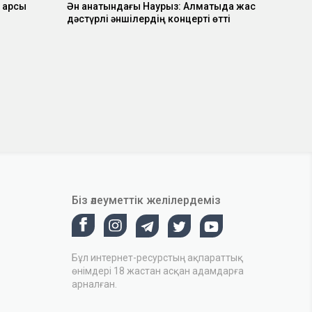
 қарсы
Ән қанатындағы Наурыз: Алматыда жас
дәстүрлі әншілердің концерті өтті
Біз әлеуметтік желілердеміз
Бұл интернет-ресурстың ақпараттық
өнімдері 18 жастан асқан адамдарға
арналған.