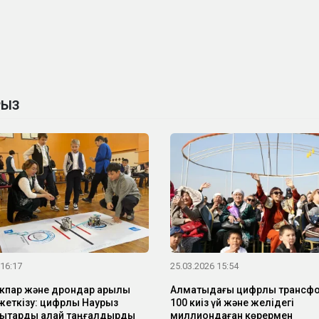
РЫЗ
 16:17
25.03.2026 15:54
кпар және дрондар арқылы
Алматыдағы цифрлық трансф
жеткізу: цифрлық Наурыз
100 киіз үй және желідегі
ндықтарды қалай таңғалдырды
миллиондаған көрермен