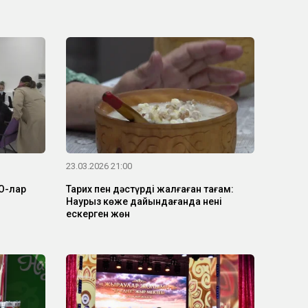
23.03.2026 21:00
О-лар
Тарих пен дәстүрді жалғаған тағам:
Наурыз көже дайындағанда нені
ескерген жөн