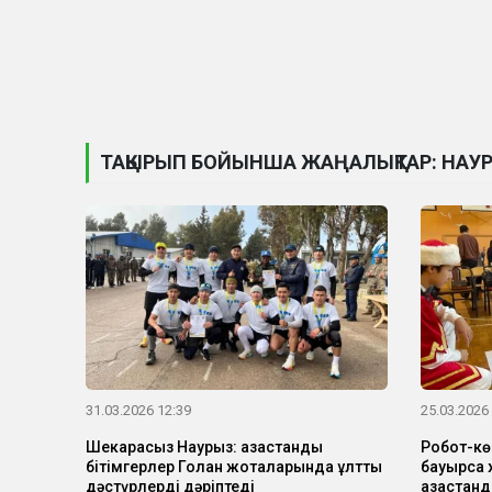
ТАҚЫРЫП БОЙЫНША ЖАҢАЛЫҚТАР: НАУ
31.03.2026 12:39
25.03.2026
Шекарасыз Наурыз: қазақстандық
Робот-кө
бітімгерлер Голан жоталарында ұлттық
бауырсақ 
дәстүрлерді дәріптеді
қазақста