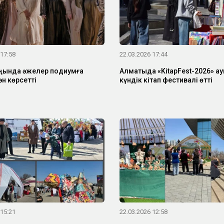
 17:58
22.03.2026 17:44
ңында әжелер подиумға
Алматыда «KitapFest-2026» ау
н көрсетті
күндік кітап фестивалі өтті
 15:21
22.03.2026 12:58