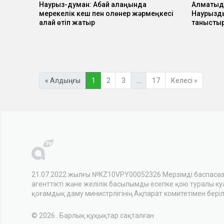
Наурыз-думан: Абай алаңында
Алматыда
мерекелік кеш пен қолөнер жәрмеңкесі
Наурызд
қалай өтіп жатыр
танысты
« Алдыңғы
1
2
3
…
17
Келесі »
21.07.2022 жылғы №KZ10VPY00052326 Мерзімді баспасө
агенттікті және желілік басылымды есепке қою туралы куәл
қоғамдық даму министрлігінің Ақпарат комитетімен беріл
© 2026 . Барлық құқықтар сақталған