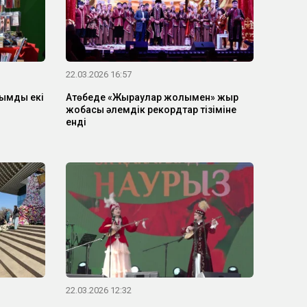
22.03.2026 16:57
қымды екі
Ақтөбеде «Жыраулар жолымен» жыр
жобасы әлемдік рекордтар тізіміне
енді
22.03.2026 12:32