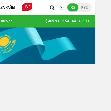
LIVE
АУА РАЙЫ
ҚАЗ
РУС
Әлемде
$
469.93
€
541.64
₽
5.71