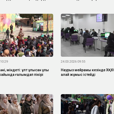
 10:29
24.03.2026 09:55
әні, міндеті: ұлт ұлысқан ұлық
Наурыз мейрамы кезінде ХҚК
айында ғалымдап пікірі
қалай жұмыс істейді