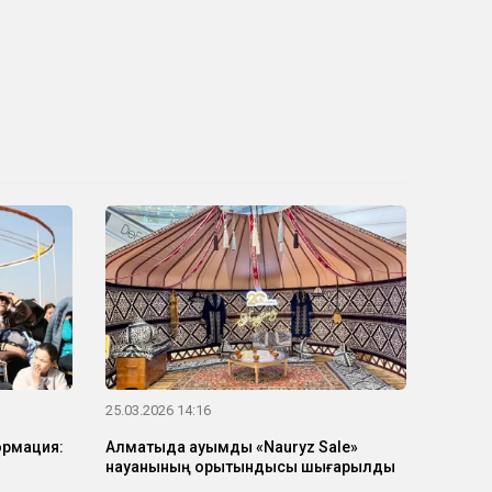
25.03.2026 14:16
ормация:
Алматыда ауқымды «Nauryz Sale»
науқанының қорытындысы шығарылды