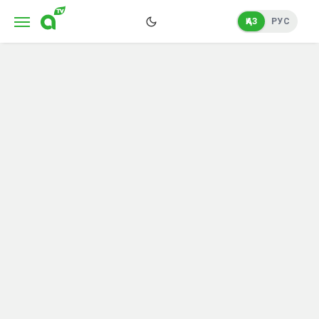
ҚАЗ
РУС