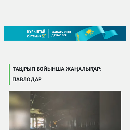
ТАҚЫРЫП БОЙЫНША ЖАҢАЛЫҚТАР:
ПАВЛОДАР