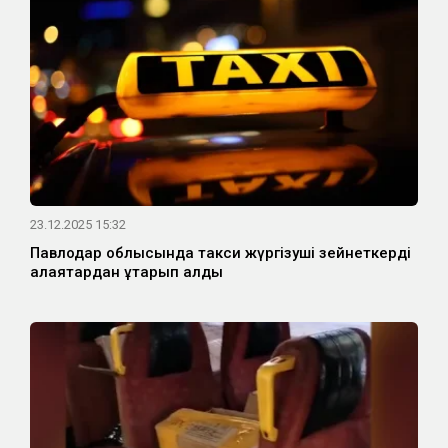
23.12.2025 15:32
Павлодар облысында такси жүргізуші зейнеткерді
алаяқтардан құтқарып қалды