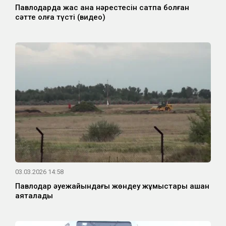
Павлодарда жас ана нәрестесін сатпақ болған
сәтте қолға түсті (видео)
03.03.2026 14:58
Павлодар әуежайындағы жөндеу жұмыстары қашан
аяқталады