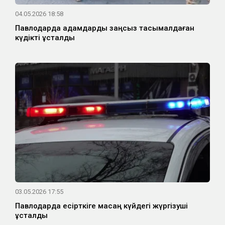
04.05.2026 18:58
Павлодарда адамдарды заңсыз тасымалдаған
күдікті ұсталды
03.05.2026 17:55
Павлодарда есірткіге масаң күйдегі жүргізуші
ұсталды