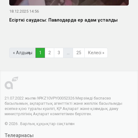
18.12.2025 14:56
Есірткі саудасы: Павлодарда ер адам ұсталды
« Алдыңғы
1
2
3
…
25
Келесі »
21.07.2022 жылғы №KZ10VPY00052326 Мерзімді баспасөз
басылымын, ақпараттық агенттікті және желілік басылымды
есепке қою туралы куәлігі, ҚР Ақпарат және қоғамдық даму
министрлігінің Ақпарат комитетімен берілген.
© 2026 . Барлық құқықтар сақталған
Телеарнасы