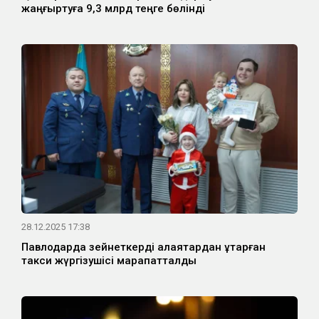
жаңғыртуға 9,3 млрд теңге бөлінді
28.12.2025 17:38
Павлодарда зейнеткерді алаяқтардан құтқарған
такси жүргізушісі марапатталды