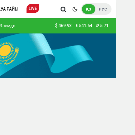
LIVE
АУА РАЙЫ
ҚАЗ
РУС
Әлемде
$
469.93
€
541.64
₽
5.71