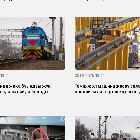
 13:42
05.02.2025 13:14
нда жаңа буындағы жүк
Темір жол машина жасау сал
оздары пайда болады
қандай зауыттар іске қосыл