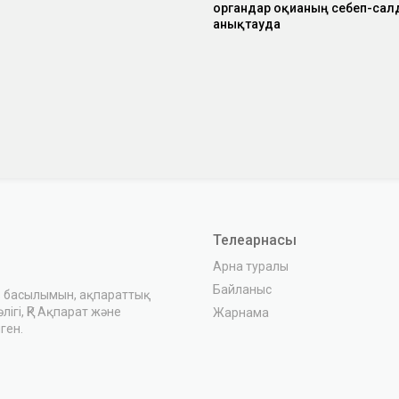
органдар оқиғаның себеп-са
анықтауда
Телеарнасы
Арна туралы
Байланыс
з басылымын, ақпараттық
ігі, ҚР Ақпарат және
Жарнама
ген.