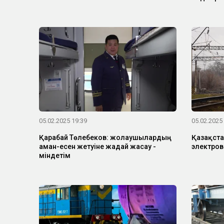
05.02.2025 19:39
05.02.2025
Қарабай Төлебеков: жолаушылардың
Қазақста
аман-есен жетуіне жағдай жасау -
электров
міндетім