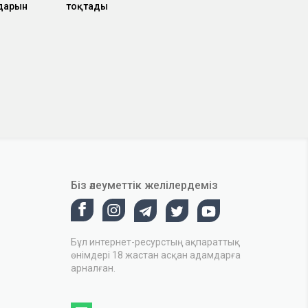
лдарын
тоқтады
Біз әлеуметтік желілердеміз
Бұл интернет-ресурстың ақпараттық
өнімдері 18 жастан асқан адамдарға
арналған.