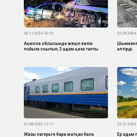
02.11.2024 10:10
22.09.2024
Ақмола облысында жеңіл көлік
Шымкентт
пойызға соғылып, 3 адам қаза тапты
өлтірді
07.08.2023 15:17
23.07.2023
Жазғы лагерьге бара жатқан бала
Ер адам 