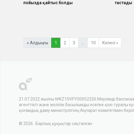
пойызда қайтыс болды
тастады
« Алдыңғы
1
2
3
…
10
Келесі »
21.07.2022 жылғы №KZ10VPY00052326 Мерзімді баспасө
агенттікті және желілік басылымды есепке қою туралы куәл
қоғамдық даму министрлігінің Ақпарат комитетімен беріл
© 2026 . Барлық құқықтар сақталған