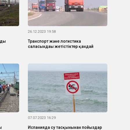
26.12.2023 19:58
мды
Транспорт және логистика
саласындағы жетістіктер қандай
07.07.2023 16:29
ы
Испанияда су тасқынынан пойыздар