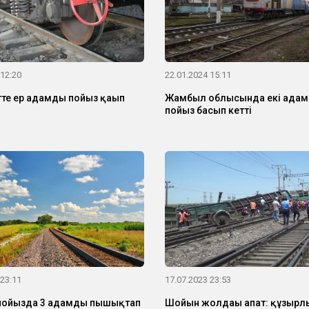
 12:20
22.01.2024 15:11
е ер адамды пойыз қағып
Жамбыл облысында екі ада
пойыз басып кетті
 23:11
17.07.2023 23:53
пойызда 3 адамды пышықтап
Шойын жолдағы апат: құзырл