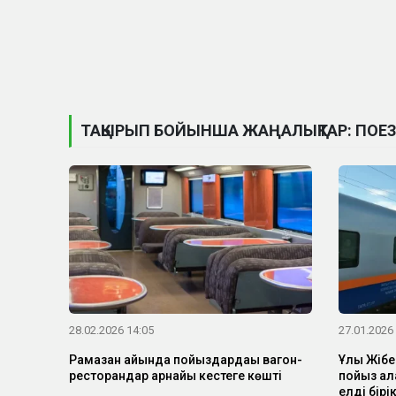
ТАҚЫРЫП БОЙЫНША ЖАҢАЛЫҚТАР: ПОЕ
28.02.2026 14:05
27.01.2026
Рамазан айында пойыздардағы вагон-
Ұлы Жібе
ресторандар арнайы кестеге көшті
пойыз ал
елді бірі