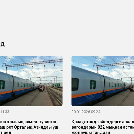
ЗД
 11:33
20.01.2026 09:24
к жолының ізімен: туристік
Қазақстанда әйелдерге арнал
ғаш рет Орталық Азиядағы үш
вагондарын 822 мыңнан аста
ктіреді
жолаушы таңдаған