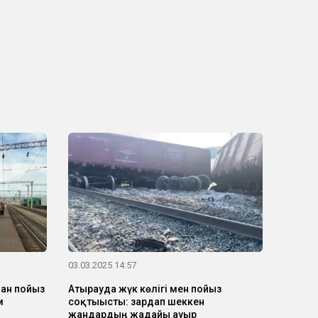
03.03.2025 14:57
ған пойыз
Атырауда жүк көлігі мен пойыз
м
соқтығысты: зардап шеккен
жандардың жағдайы ауыр