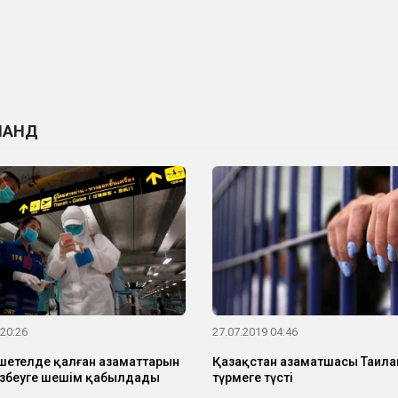
ЛАНД
 20:26
27.07.2019 04:46
шетелде қалған азаматтарын
Қазақстан азаматшасы Таила
гізбеуге шешім қабылдады
түрмеге түсті