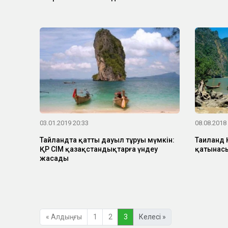
03.01.2019 20:33
08.08.2018
Тайландта қатты дауыл тұруы мүмкін:
Таиланд 
ҚР СІМ қазақстандықтарға үндеу
қатынасы
жасады
« Алдыңғы
1
2
3
Келесі »