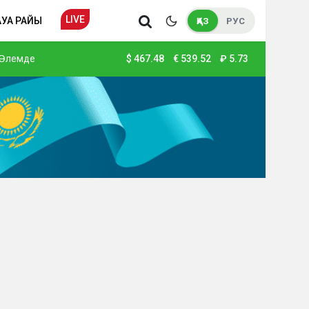
LIVE
АУА РАЙЫ
ҚАЗ
РУС
Әлемде
$
467.48
€
539.52
₽
5.73