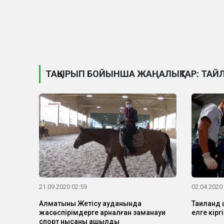
ТАҚЫРЫП БОЙЫНША ЖАҢАЛЫҚТАР: ТАЙ
21.09.2020 02:59
02.04.2020
Алматының Жетісу ауданында
Таиланд 
жасөспірімдерге арналған заманауи
елге кір
спорт нысаны ашылды