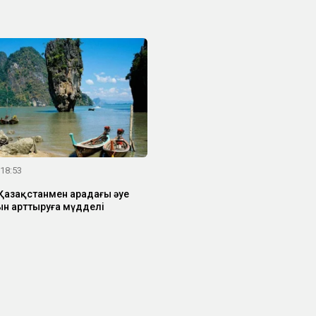
 18:53
Қазақстанмен арадағы әуе
н арттыруға мүдделі