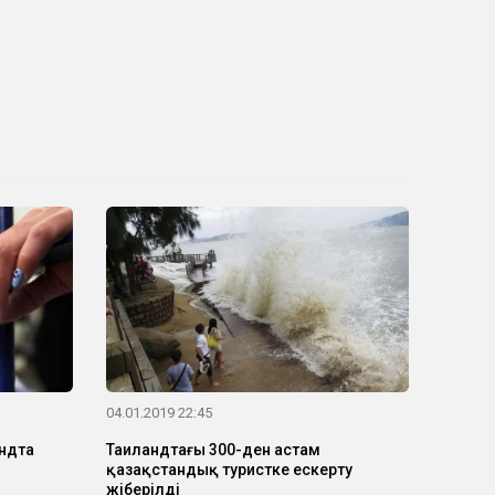
04.01.2019 22:45
ндта
Таиландтағы 300-ден астам
қазақстандық туристке ескерту
жіберілді