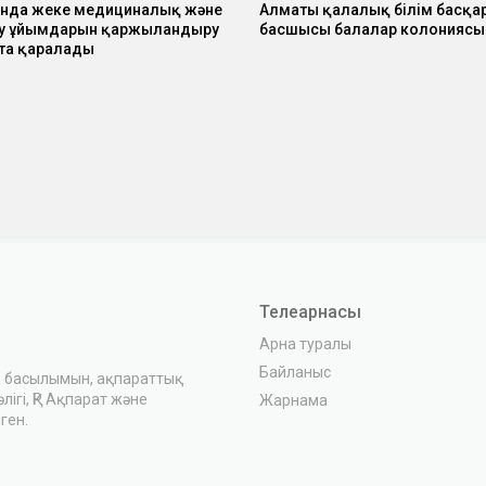
нда жеке медициналық және
Алматы қалалық білім басқа
ру ұйымдарын қаржыландыру
басшысы балалар колониясы
йта қаралады
Телеарнасы
Арна туралы
Байланыс
з басылымын, ақпараттық
ігі, ҚР Ақпарат және
Жарнама
ген.