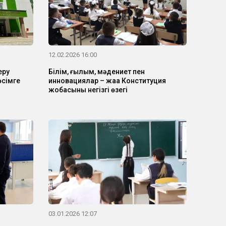
12.02.2026 16:00
еру
Білім, ғылым, мәдениет пен
сімге
инновациялар – жаңа Конституция
жобасының негізгі өзегі
03.01.2026 12:07