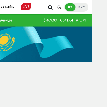
LIVE
АУА РАЙЫ
ҚАЗ
РУС
Әлемде
$
469.93
€
541.64
₽
5.71