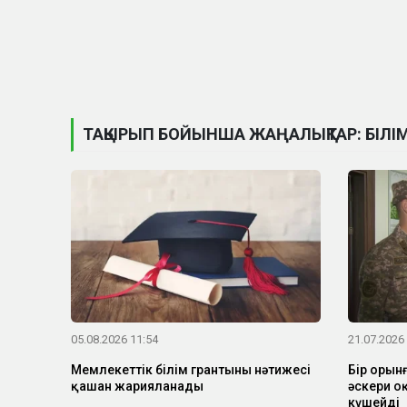
ТАҚЫРЫП БОЙЫНША ЖАҢАЛЫҚТАР: БІЛІМ
05.08.2026 11:54
21.07.2026
Мемлекеттік білім грантының нәтижесі
Бір орын
қашан жарияланады
әскери о
күшейді