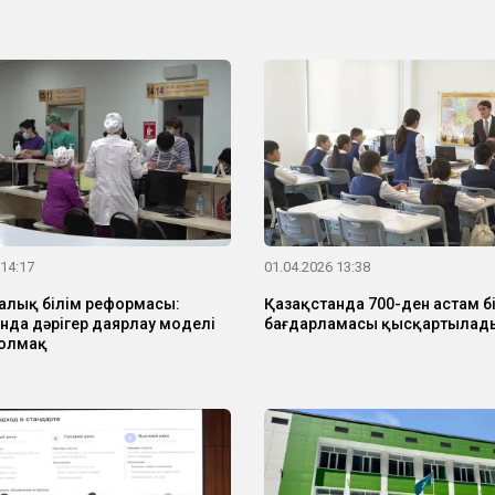
 14:17
01.04.2026 13:38
лық білім реформасы:
Қазақстанда 700-ден астам бі
нда дәрігер даярлау моделі
бағдарламасы қысқартылад
болмақ