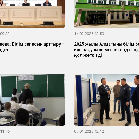
 09:32
14.02.2026 13:59
аева: Білім сапасын арттыру –
2025 жылы Алматының білім б
ндет
инфрақұрылымы рекордтық ө
қол жеткізді
 11:46
07.01.2026 12:12