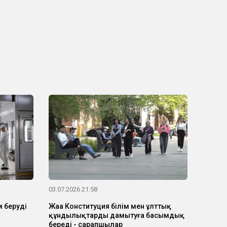
03.07.2026 21:58
 берудің
Жаңа Конституция білім мен ұлттық
құндылықтарды дамытуға басымдық
береді - сарапшылар