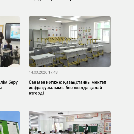
14.03.2026 17:48
лім беру
Сан мен нәтиже: Қазақстанның мектеп
ы
инфрақұрылымы бес жылда қалай
өзгерді