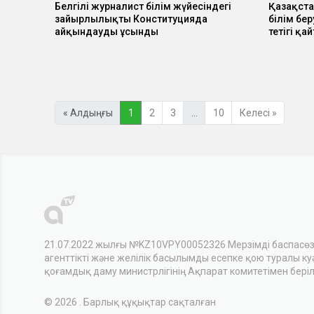
Белгілі журналист білім жүйесіндегі
Қазақста
зайырлылықты Конституцияда
білім бе
айқындауды ұсынды
тетігі қа
« Алдыңғы
1
2
3
…
10
Келесі »
21.07.2022 жылғы №KZ10VPY00052326 Мерзімді баспасө
агенттікті және желілік басылымды есепке қою туралы куәл
қоғамдық даму министрлігінің Ақпарат комитетімен беріл
© 2026 . Барлық құқықтар сақталған