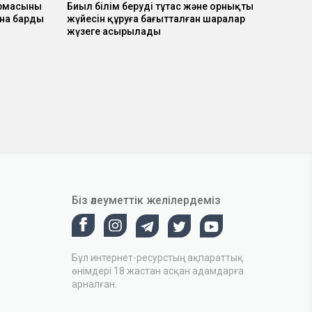
рмасының
Биыл білім берудің тұтас және орнықты
на барды
жүйесін құруға бағытталған шаралар
жүзеге асырылады
Біз әлеуметтік желілердеміз
Бұл интернет-ресурстың ақпараттық
өнімдері 18 жастан асқан адамдарға
арналған.