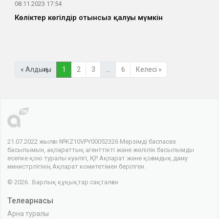
08.11.2023 17:54
Көліктер көгілдір отынсыз қалуы мүмкін
« Алдыңғы
1
2
3
…
6
Келесі »
21.07.2022 жылғы №KZ10VPY00052326 Мерзімді баспасөз
басылымын, ақпараттық агенттікті және желілік басылымды
есепке қою туралы куәлігі, ҚР Ақпарат және қоғамдық даму
министрлігінің Ақпарат комитетімен берілген.
© 2026 . Барлық құқықтар сақталған
Телеарнасы
Арна туралы