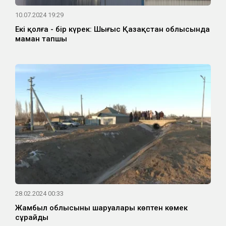
10.07.2024 19:29
Екі қолға - бір күрек: Шығыс Қазақстан облысында
маман тапшы
28.02.2024 00:33
Жамбыл облысының шаруалары көптен көмек
сұрайды