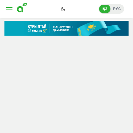
ҚАЗ
РУС