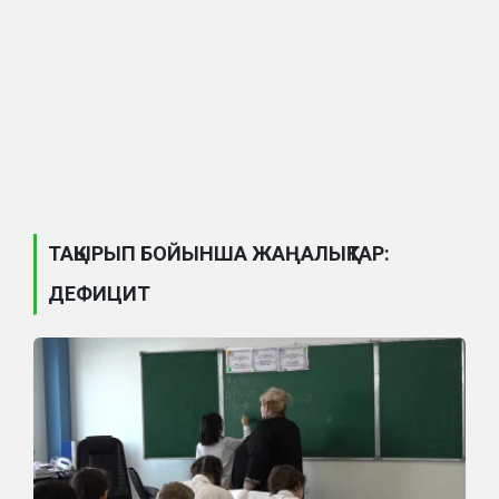
ТАҚЫРЫП БОЙЫНША ЖАҢАЛЫҚТАР:
ДЕФИЦИТ