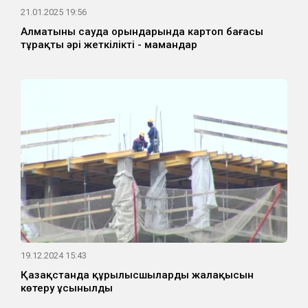
21.01.2025 19:56
Алматының сауда орындарында картоп бағасы
тұрақты әрі жеткілікті - мамандар
19.12.2024 15:43
Қазақстанда құрылысшылардың жалақысын
көтеру ұсынылды