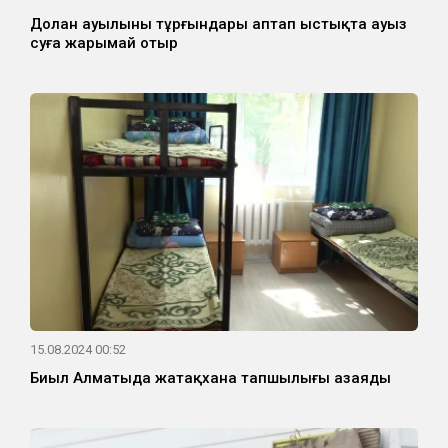
Долан ауылының тұрғындары аптап ыстықта ауыз
суға жарымай отыр
15.08.2024 00:52
Биыл Алматыда жатақхана тапшылығы азаяды