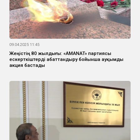
09.04.2025 11:45
Жеңістің 80 жылдығы: «AMANAT» партиясы
ескерткіштерді абаттандыру бойынша ауқымды
акция бастады