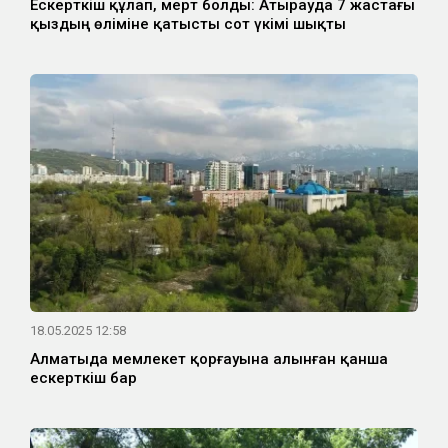
Ескерткіш құлап, мерт болды: Атырауда 7 жастағы
қыздың өліміне қатысты сот үкімі шықты
18.05.2025 12:58
Алматыда мемлекет қорғауына алынған қанша
ескерткіш бар