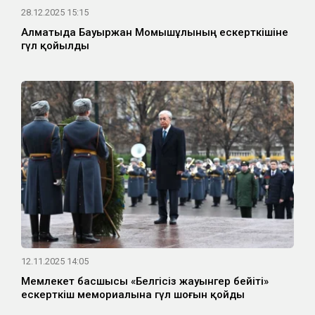
28.12.2025 15:15
Алматыда Бауыржан Момышұлының ескерткішіне
гүл қойылды
12.11.2025 14:05
Мемлекет басшысы «Белгісіз жауынгер бейіті»
ескерткіш мемориалына гүл шоғын қойды