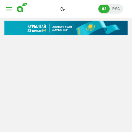
ҚАЗ
РУС