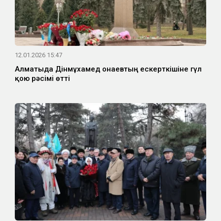
12.01.2026 15:47
Алматыда Дінмұхамед Қонаевтың ескерткішіне гүл
қою рәсімі өтті