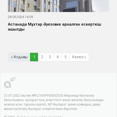
28.09.2024 14:09
Астанада Мұхтар Әуезовке арналған ескерткіш
ашылды
« Алдыңғы
1
2
3
4
5
Келесі »
21.07.2022 жылғы №KZ10VPY00052326 Мерзімді баспасөз
басылымын, ақпараттық агенттікті және желілік басылымды
есепке қою туралы куәлігі, ҚР Ақпарат және қоғамдық даму
министрлігінің Ақпарат комитетімен берілген.