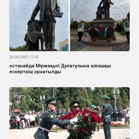
20.09.2025 17:41
Қостанайда Міржақып Дулатұлына алғашқы
ескерткіш орнатылды