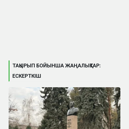
ТАҚЫРЫП БОЙЫНША ЖАҢАЛЫҚТАР:
ЕСКЕРТКІШ