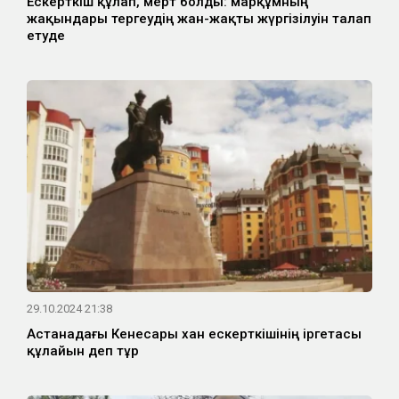
Ескерткіш құлап, мерт болды: марқұмның
жақындары тергеудің жан-жақты жүргізілуін талап
етуде
29.10.2024 21:38
Астанадағы Кенесары хан ескерткішінің іргетасы
құлайын деп тұр