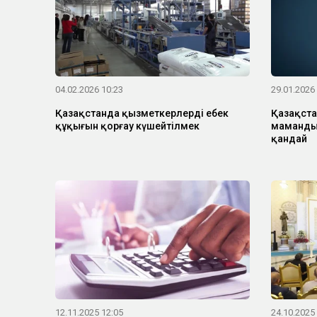
04.02.2026 10:23
29.01.2026
Қазақстанда қызметкерлердің еңбек
Қазақста
құқығын қорғау күшейтілмек
маманды
қандай
12.11.2025 12:05
24.10.2025