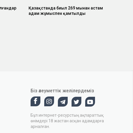
алғандар
Қазақстанда биыл 269 мыңнан астам
адам жұмыспен қамтылды
Біз әлеуметтік желілердеміз
Бұл интернет-ресурстың ақпараттық
өнімдері 18 жастан асқан адамдарға
арналған.