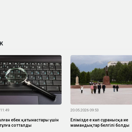
К
 11:49
20.05.2026 09:53
лған еңбек қатынастары үшін
Елімізде ең көп сұранысқа ие
 тұлға сотталды
мамандықтар белгілі болды