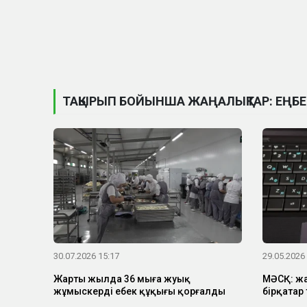
ТАҚЫРЫП БОЙЫНША ЖАҢАЛЫҚТАР: ЕҢБЕ
30.07.2026 15:17
29.05.2026
Жарты жылда 36 мыңға жуық
МӘСҚ: жа
жұмыскердің еңбек құқығы қорғалды
бірқатар