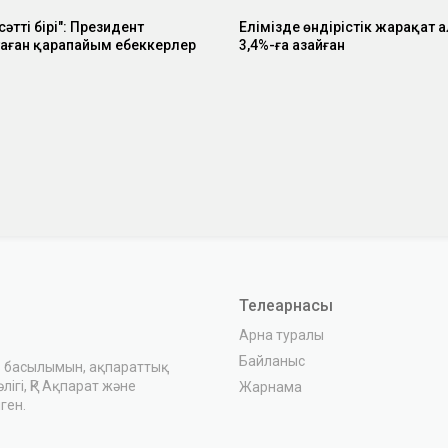
 сәттің бірі": Президент
Елімізде өндірістік жарақат 
аған қарапайым еңбеккерлер
3,4%-ға азайған
ы
Телеарнасы
Арна туралы
Байланыс
з басылымын, ақпараттық
ігі, ҚР Ақпарат және
Жарнама
ген.