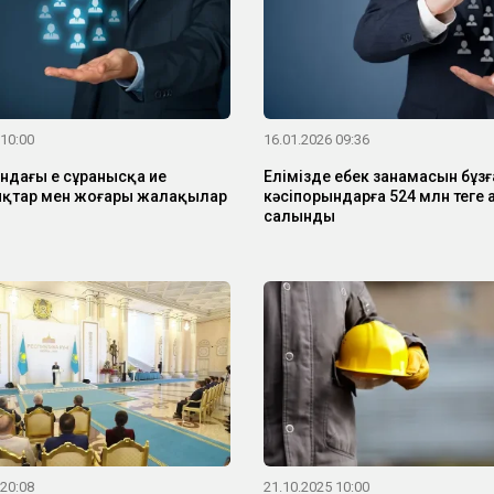
 10:00
16.01.2026 09:36
ндағы ең сұранысқа ие
Елімізде еңбек заңнамасын бұз
қтар мен жоғары жалақылар
кәсіпорындарға 524 млн теңге
салынды
 20:08
21.10.2025 10:00