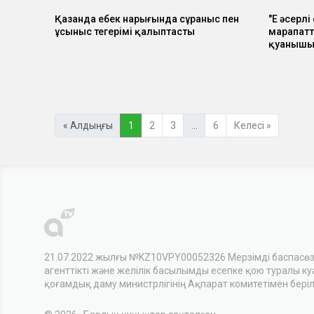
Қазанда еңбек нарығында сұраныс пен
"Ең әсерлі
ұсыныс теңгерімі қалыптасты
марапатт
қуаныш
« Алдыңғы
1
2
3
…
6
Келесі »
21.07.2022 жылғы №KZ10VPY00052326 Мерзімді баспасө
агенттікті және желілік басылымды есепке қою туралы куәл
қоғамдық даму министрлігінің Ақпарат комитетімен беріл