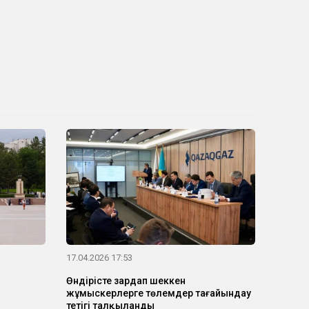
17.04.2026 17:53
Өндірісте зардап шеккен
жұмыскерлерге төлемдер тағайындау
тетігі талқыланды