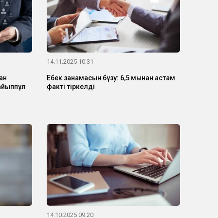
14.11.2025 10:31
ған
Еңбек заңнамасын бұзу: 6,5 мыңнан астам
 айыппұл
факті тіркелді
14.10.2025 09:20