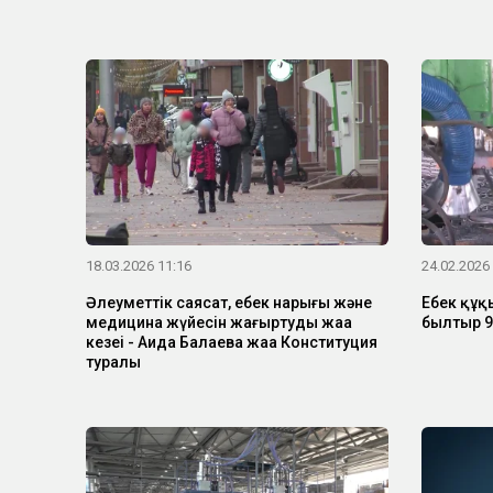
18.03.2026 11:16
24.02.2026
Әлеуметтік саясат, еңбек нарығы және
Еңбек құ
медицина жүйесін жаңғыртудың жаңа
былтыр 9
кезеңі - Аида Балаева жаңа Конституция
туралы