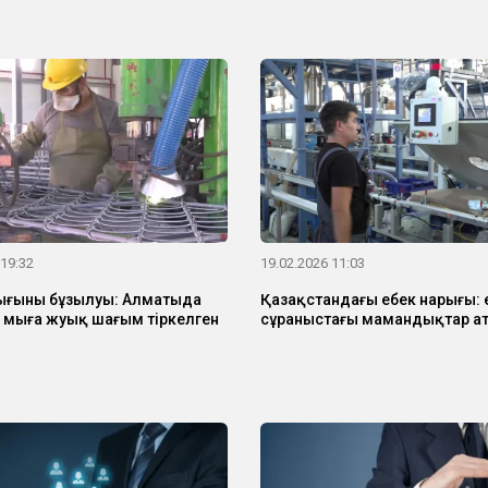
 19:32
19.02.2026 11:03
қығының бұзылуы: Алматыда
Қазақстандағы еңбек нарығы: е
 мыңға жуық шағым тіркелген
сұраныстағы мамандықтар а