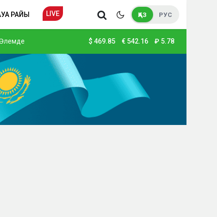
LIVE
АУА РАЙЫ
ҚАЗ
РУС
Әлемде
$
469.85
€
542.16
₽
5.78