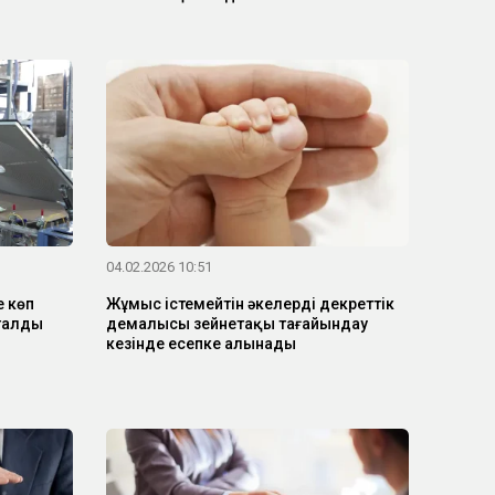
04.02.2026 10:51
ң көп
Жұмыс істемейтін әкелердің декреттік
талды
демалысы зейнетақы тағайындау
кезінде есепке алынады