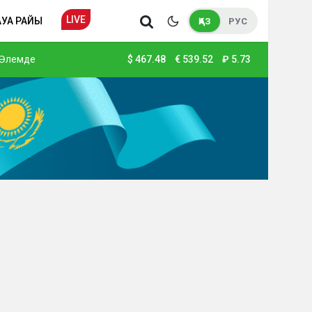
LIVE
АУА РАЙЫ
ҚАЗ
РУС
Әлемде
$
467.48
€
539.52
₽
5.73