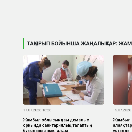
ТАҚЫРЫП БОЙЫНША ЖАҢАЛЫҚТАР: ЖА
17.07.2026 16:26
15.07.2026
Жамбыл облысындағы демалыс
Жамбыл 
орнында санитариялық талаптың
алаяқтарғ
бұзылғаны анықталды
ұсталды