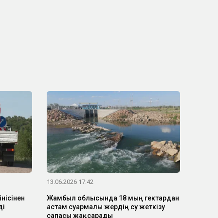
13.06.2026 17:42
нісінен
Жамбыл облысында 18 мың гектардан
ді
астам суармалы жердің су жеткізу
сапасы жақсарады