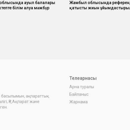
облысында ауыл балалары
Жамбыл облысында референ
ктепте білім алуға мәжбүр
қатысты жиын ұйымдастыр
Телеарнасы
Арна туралы
Байланыс
з басылымын, ақпараттық
ігі, ҚР Ақпарат және
Жарнама
ген.