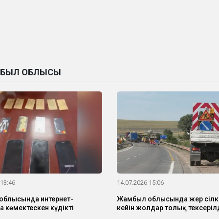
МБЫЛ ОБЛЫСЫ
 13:46
14.07.2026 15:06
облысында интернет-
Жамбыл облысында жер сілкі
а көмектескен күдікті
кейін жолдар толық тексеріл