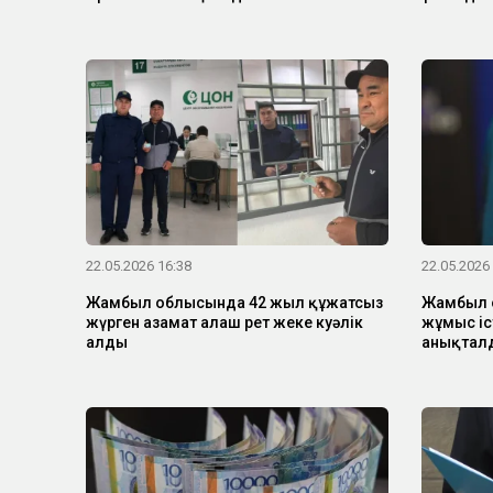
22.05.2026 16:38
22.05.2026
Жамбыл облысында 42 жыл құжатсыз
Жамбыл 
жүрген азамат алғаш рет жеке куәлік
жұмыс іс
алды
анықтал