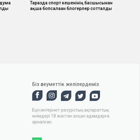
думға
Таразда спорт кешенінің басшысынан
ылды
ақша бопсалаған блогерлер сотталды
Біз әлеуметтік желілердеміз
Бұл интернет-ресурстың ақпараттық
өнімдері 18 жастан асқан адамдарға
арналған.