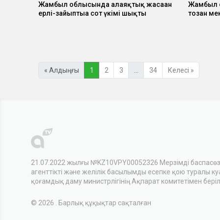
Жамбыл облысында алаяқтық жасаған
Жамбыл 
ерлі-зайыптыға сот үкімі шықты
тозған ме
« Алдыңғы
1
2
3
…
34
Келесі »
21.07.2022 жылғы №KZ10VPY00052326 Мерзімді баспасө
агенттікті және желілік басылымды есепке қою туралы куәл
қоғамдық даму министрлігінің Ақпарат комитетімен беріл
© 2026 . Барлық құқықтар сақталған