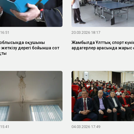
 16:51
20.03.2026 18:17
облысында оқушыны
Жамбылда Ұлттық спорт күні
 жеткізу дерегі бойынша сот
ардагерлер арасында жарыс ө
қты
 15:41
04.03.2026 17:49