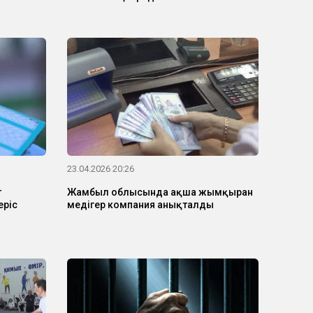
23.04.2026 20:26
т
Жамбыл облысында ақша жымқырған
еріс
медігер компания анықталды