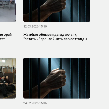
12.03.2026 15:19
не орай
Жамбыл облысында ыдыс-аяқ
тті
"сататын" ерлі-зайыптылар сотталды
24.02.2026 15:36