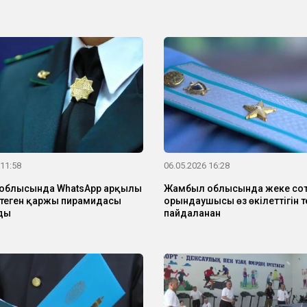
 11:58
06.05.2026 16:28
облысында WhatsApp арқылы
Жамбыл облысында жеке со
теген қаржы пирамидасы
орындаушысы өз өкілеттігін т
ды
пайдаланған