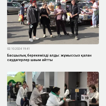
02.10.2024 19:41
Басшылық берекемізді алды: жұмыссыз қалған
саудагерлер шағым айтты