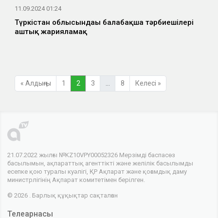
11.09.2024 01:24
Түркістан облысындағы балабақша тәрбиешілері
аштық жарияламақ
« Алдыңғы
1
2
3
…
8
Келесі »
21.07.2022 жылғы №KZ10VPY00052326 Мерзімді баспасөз
басылымын, ақпараттық агенттікті және желілік басылымды
есепке қою туралы куәлігі, ҚР Ақпарат және қоғамдық даму
министрлігінің Ақпарат комитетімен берілген.
© 2026 . Барлық құқықтар сақталған
Телеарнасы