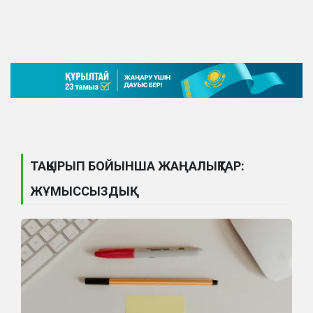
ТАҚЫРЫП БОЙЫНША ЖАҢАЛЫҚТАР:
ЖҰМЫССЫЗДЫҚ