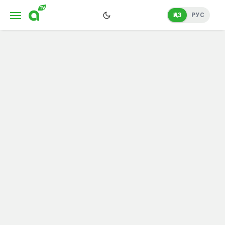
ҚАЗ
РУС