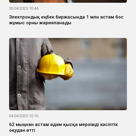
30.04.2025 10:44
Электрондық еңбек биржасында 1 млн астам бос
жұмыс орны жарияланады
04.04.2025 10:10
62 мыңнан астам адам қысқа мерзімді кәсіптік
оқудан өтті