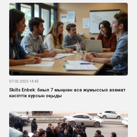
07.02.2025 14:43
Skills Enbek: биыл 7 мыңнан аса жұмыссыз азамат
кәсіптік курсын оқыды