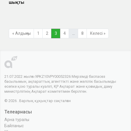
шықты
« Алдыңғы
1
2
3
4
…
8
Келесі »
21.07.2022 жылғы №KZ10VPY00052326 Мерзімді баспасөз
басылымын, ақпараттық агенттікті және желілік басылымды
есепке қою туралы куәлігі, ҚР Ақпарат және қоғамдық даму
министрлігінің Ақпарат комитетімен берілген.
© 2026 . Барлық құқықтар сақталған
Телеарнасы
Арна туралы
Байланыс