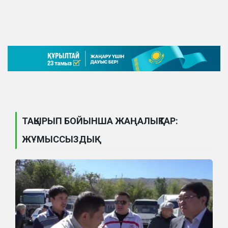
ТАҚЫРЫП БОЙЫНША ЖАҢАЛЫҚТАР:
ЖҰМЫССЫЗДЫҚ