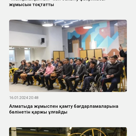
жұмысын тоқтатты
16.01.2024 20:48
Алматыда жұмыспен қамту бағдарламаларына
бөлінетін қаржы ұлғайды