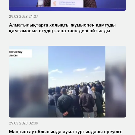
29.03.2023 21:07
Алматылықтарға халықты жұмыспен қамтуды
қамтамасыз етудің жаңа тәсілдері айтылды
29.03.2023 02:09
Маңғыстау облысында ауыл тұрғындары ереуілге