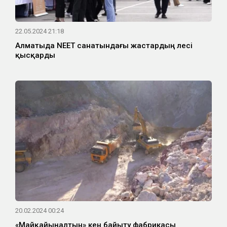
22.05.2024 21:18
Алматыда NEET санатындағы жастардың үлесі
қысқарды
20.02.2024 00:24
«Майқайыңалтын» кен байыту фабрикасы