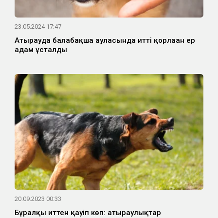
23.05.2024 17:47
Атырауда балабақша ауласында итті қорлаған ер
адам ұсталды
20.09.2023 00:33
Бұралқы иттен қауіп көп: атыраулықтар