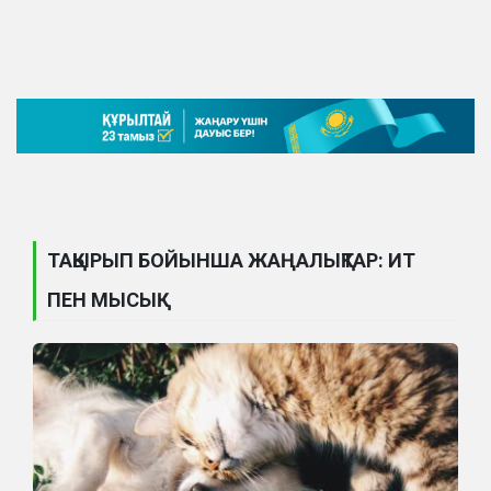
ТАҚЫРЫП БОЙЫНША ЖАҢАЛЫҚТАР: ИТ
ПЕН МЫСЫҚ