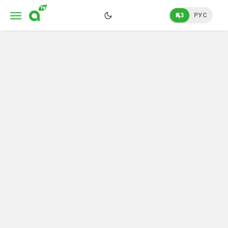
ҚАЗ
РУС