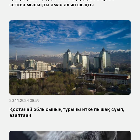
кеткен мысықты аман алып шықты
20.11.2024 08:59
Қостанай облысының тұрғыны итке пышақ сұғып,
азаптаған