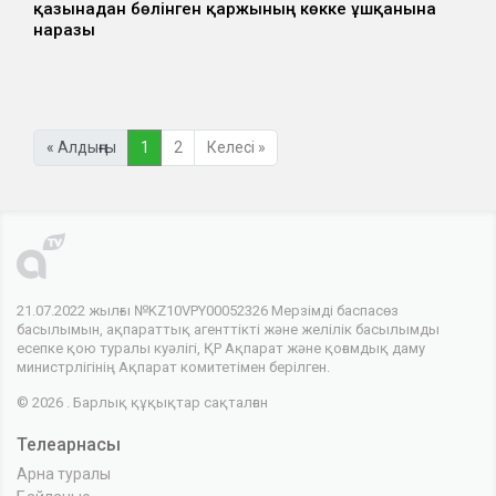
қазынадан бөлінген қаржының көкке ұшқанына
наразы
« Алдыңғы
1
2
Келесі »
21.07.2022 жылғы №KZ10VPY00052326 Мерзімді баспасөз
басылымын, ақпараттық агенттікті және желілік басылымды
есепке қою туралы куәлігі, ҚР Ақпарат және қоғамдық даму
министрлігінің Ақпарат комитетімен берілген.
© 2026 . Барлық құқықтар сақталған
Телеарнасы
Арна туралы