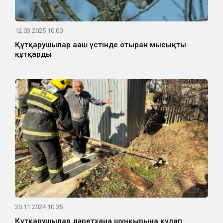
12.03.2025 10:00
Құтқарушылар ағаш үстінде отырған мысықты
құтқарды
20.11.2024 10:35
Құтқарушылар дәретхана шұңқырына құлап