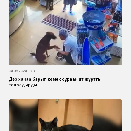
04.06.2024 19:31
Дәріханаға барып көмек сұраған ит жұртты
таңғалдырды