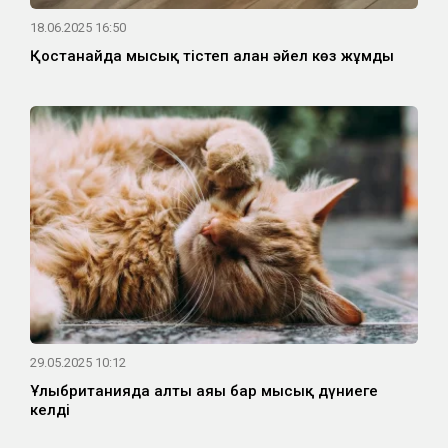
18.06.2025 16:50
Қостанайда мысық тістеп алған әйел көз жұмды
29.05.2025 10:12
Ұлыбританияда алты аяғы бар мысық дүниеге
келді