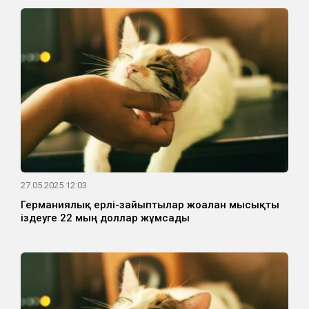
27.05.2025 12:03
Германиялық ерлі-зайыптылар жоғалған мысықты
іздеуге 22 мың доллар жұмсады