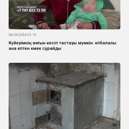
06.04.2024 01:13
Күйеуімнің аяғын кесіп тастауы мүмкін: көпбалалы
ана көптен көмек сұрайды