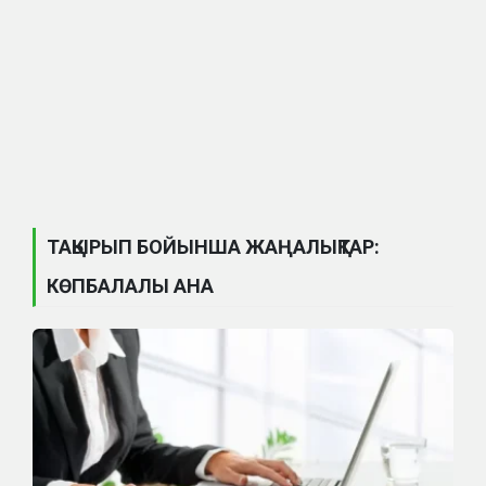
ТАҚЫРЫП БОЙЫНША ЖАҢАЛЫҚТАР:
КӨПБАЛАЛЫ АНА