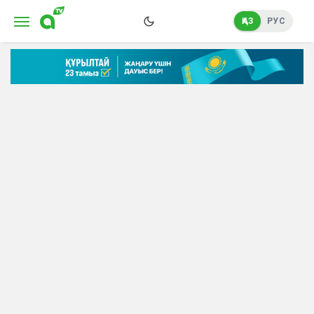
ҚАЗ
РУС