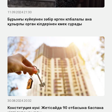
11.09.2024 21:30
Бұрынғы күйеуінен зәбір көрген көпбалалы ана
құзырлы орган өкілдерінен көмек сұрады
30.08.2024 20:32
Конституция күні: Жетісайда 90 отбасына баспана