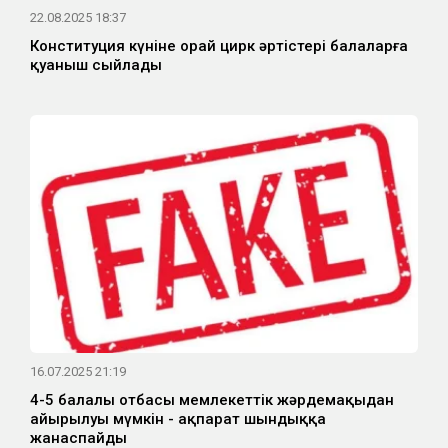
22.08.2025 18:37
Конституция күніне орай цирк әртістері балаларға
қуаныш сыйлады
16.07.2025 21:19
4-5 балалы отбасы мемлекеттік жәрдемақыдан
айырылуы мүмкін - ақпарат шындыққа
жанаспайды