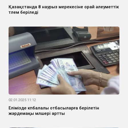
Қазақстанда 8 наурыз мерекесіне орай әлеуметтік
төлем беріледі
02.01.2025 11:12
Елімізде көпбалалы отбасыларға берілетін
жәрдемақы мөлшері артты