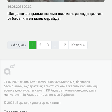
16.03.2024 00:32
Шаңырағын қызыл жалын жалмап, далада қалған
отбасы көптен көмек сұрайды
« Алдыңғы
1
2
3
…
12
Келесі »
21.07.2022 жылғы №KZ10VPY00052326 Мерзімді баспасөз
басылымын, ақпараттық агенттікті және желілік басылымды
есепке қою туралы куәлігі, ҚР Ақпарат және қоғамдық даму
министрлігінің Ақпарат комитетімен берілген.
© 2026 . Барлық құқықтар сақталған