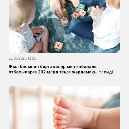
22.05.2025 12:20
Жыл басынан бері аналар мен көпбалалы
отбасыларға 202 млрд теңге жәрдемақы төленді