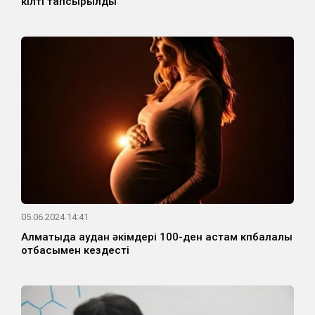
кілті тапсырылды
05.06.2024 14:41
Алматыда аудан әкімдері 100-ден астам көпбалалы
отбасымен кездесті