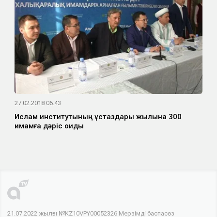
27.02.2018 06:43
Ислам институтының ұстаздары жылына 300
имамға дәріс оқиды
21.07.2022 жылғы №KZ10VPY00052326 Мерзімді баспасөз