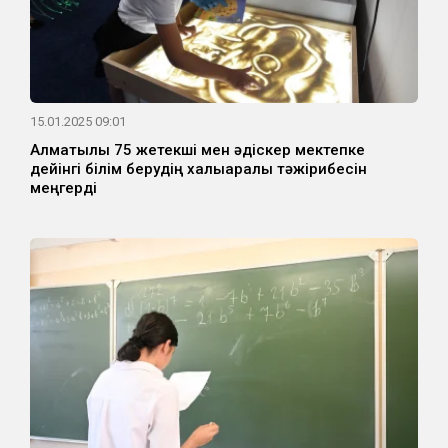
15.01.2025 09:01
Алматылық 75 жетекші мен әдіскер мектепке
дейінгі білім берудің халықаралық тәжірибесін
меңгерді