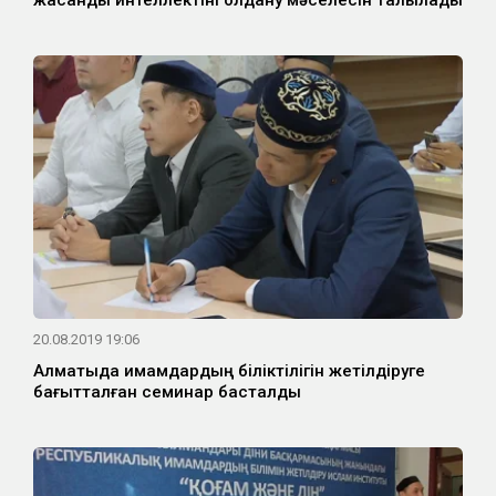
жасанды интеллектіні қолдану мәселесін талқылады
20.08.2019 19:06
Алматыда имамдардың біліктілігін жетілдіруге
бағытталған семинар басталды