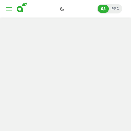
ҚАЗ
РУС