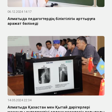
06.12.2024 14:17
Алматыда педагогтердің біліктілігін арттыруға
қаражат бөлінеді
14.05.2024 22:34
Алматыда Қазақстан мен Қытай дәрігерлері