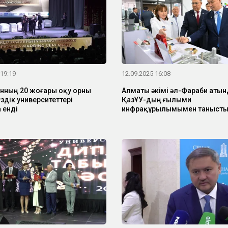
 19:19
12.09.2025 16:08
нның 20 жоғары оқу орны
Алматы әкімі әл-Фараби аты
здік университеттері
ҚазҰУ-дың ғылыми
 енді
инфрақұрылымымен таныст