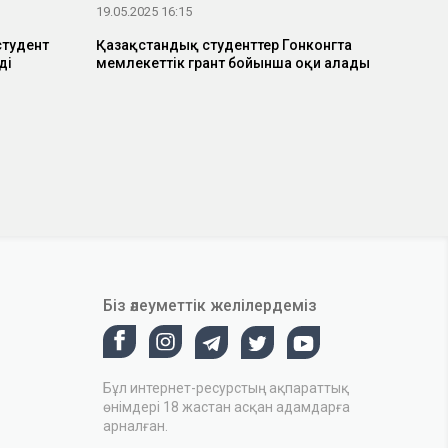
19.05.2025 16:15
студент
Қазақстандық студенттер Гонконгта
ді
мемлекеттік грант бойынша оқи алады
Біз әлеуметтік желілердеміз
Бұл интернет-ресурстың ақпараттық
өнімдері 18 жастан асқан адамдарға
арналған.