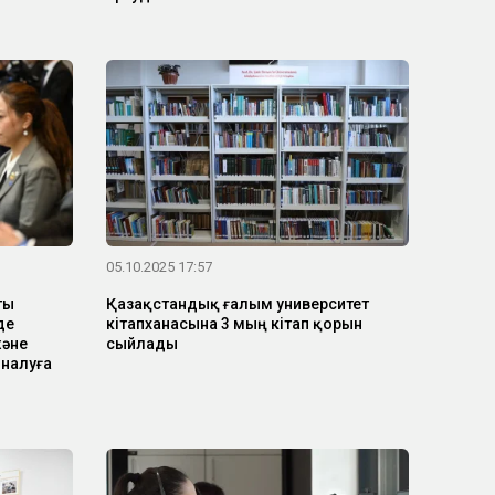
05.10.2025 17:57
ты
Қазақстандық ғалым университет
де
кітапханасына 3 мың кітап қорын
және
сыйлады
йналуға