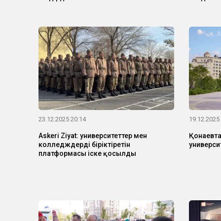
23.12.2025 20:14
19.12.2025
Askeri Ziyat: университеттер мен
Қонаевт
колледждерді біріктіретін
университ
платформасы іске қосылды