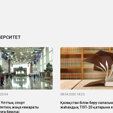
ВЕРСИТЕТ
 20:34
08.04.2026 18:25
 Ұлттық спорт
Қазақстан білім беру саласы
тетінің жаңа ғимараты
жаһандық ТОП-20 қатарына е
уға берілді