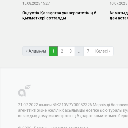
15.08.2025 15:27
10.07.2025
Оңтүстік Қазақстан университетінің 6
Алматыда
қызметкері сотталды
ден аста
« Алдыңғы
1
2
3
…
7
Келесі »
21.07.2022 жылғы №KZ10VPY00052326 Мерзімді баспасө
агенттікті және желілік басылымды есепке қою туралы куәл
қоғамдық даму министрлігінің Ақпарат комитетімен беріл