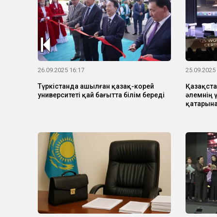
26.09.2025 16:17
25.09.2025
Түркістанда ашылған қазақ-корей
Қазақста
университеті қай бағытта білім береді
әлемнің ү
қатарына