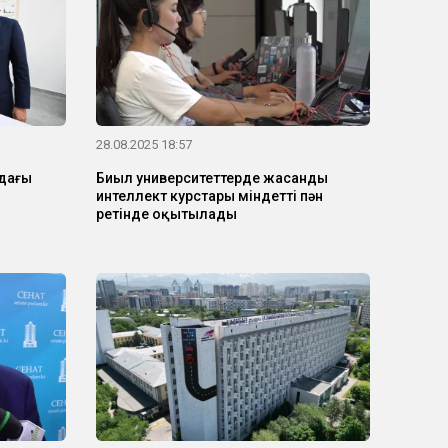
28.08.2025 18:57
ндағы
Биыл университеттерде жасанды
интеллект курстары міндетті пән
ы
ретінде оқытылады