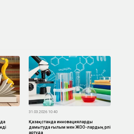
31.03.2026 10:40
нда
Қазақстанда инновацияларды
нді
дамытуда ғылым мен ЖОО-лардың рөлі
артуда