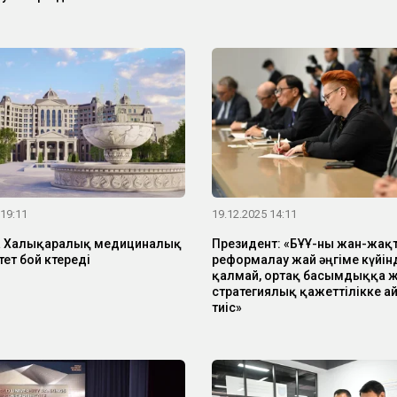
 19:11
19.12.2025 14:11
а Халықаралық медициналық
Президент: «БҰҰ-ны жан-жақ
ет бой көтереді
реформалау жай әңгіме күйін
қалмай, ортақ басымдыққа 
стратегиялық қажеттілікке а
тиіс»