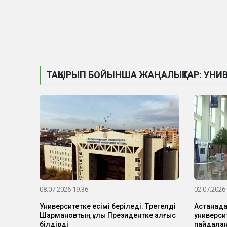
ТАҚЫРЫП БОЙЫНША ЖАҢАЛЫҚТАР: УНИ
08.07.2026 19:36
02.07.2026
Университетке есімі беріледі: Төрегелді
Астанада
Шармановтың ұлы Президентке алғыс
универси
білдірді
пайдалан