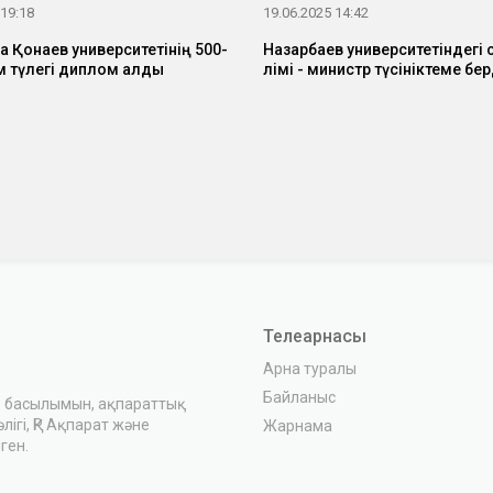
 19:18
19.06.2025 14:42
 Қонаев университетінің 500-
Назарбаев университетіндегі 
м түлегі диплом алды
өлімі - министр түсініктеме бер
Телеарнасы
Арна туралы
Байланыс
з басылымын, ақпараттық
ігі, ҚР Ақпарат және
Жарнама
ген.