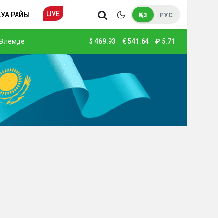
LIVE
АУА РАЙЫ
ҚАЗ
РУС
Әлемде
$
469.93
€
541.64
₽
5.71