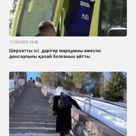
17.04.2025 19:46
Шерзаттың ісі: дәрігер марқұмның әжесінің
денсаулығы қалай болғанын айтты