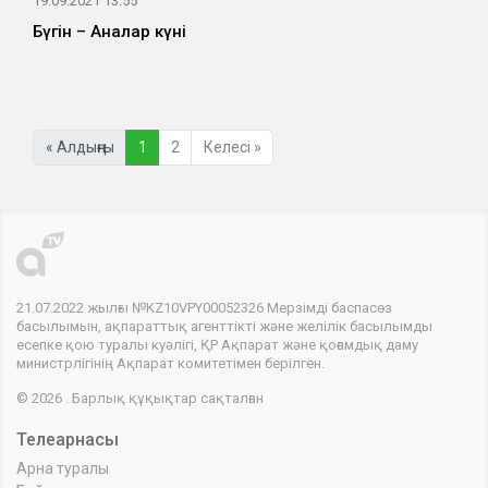
19.09.2021 13:55
Бүгін – Аналар күні
« Алдыңғы
1
2
Келесі »
21.07.2022 жылғы №KZ10VPY00052326 Мерзімді баспасөз
басылымын, ақпараттық агенттікті және желілік басылымды
есепке қою туралы куәлігі, ҚР Ақпарат және қоғамдық даму
министрлігінің Ақпарат комитетімен берілген.
© 2026 . Барлық құқықтар сақталған
Телеарнасы
Арна туралы