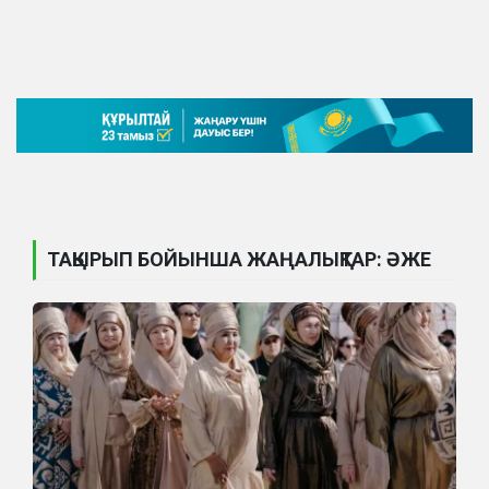
ТАҚЫРЫП БОЙЫНША ЖАҢАЛЫҚТАР: ӘЖЕ