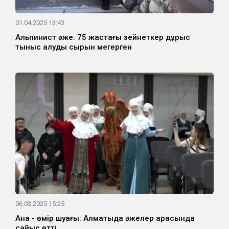
01.04.2025 13:43
Альпинист әже: 75 жастағы зейнеткер дұрыс
тыныс алудың сырын меңгерген
06.03.2025 15:25
Ана - өмір шуағы: Алматыда әжелер арасында
сайыс өтті