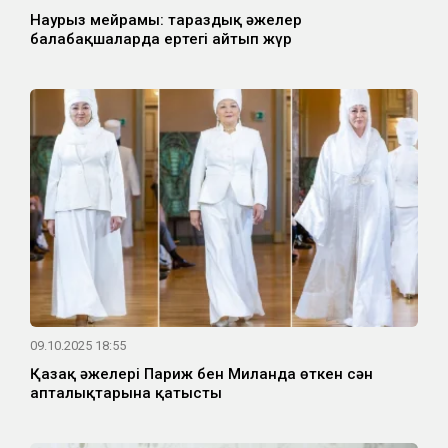
Наурыз мейрамы: тараздық әжелер
балабақшаларда ертегі айтып жүр
09.10.2025 18:55
Қазақ әжелері Париж бен Миланда өткен сән
апталықтарына қатысты