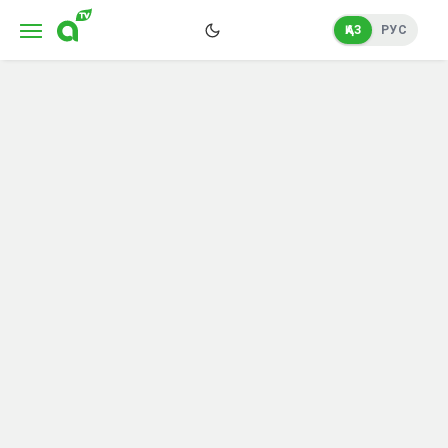
ҚАЗ
РУС