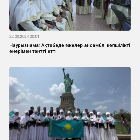
22.03.2024 00:01
Наурызнама: Ақтөбеде әжелер ансамблі көпшілікті
өнерімен тәнтті етті