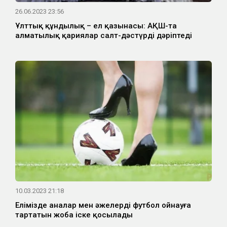
26.06.2023 23:56
Ұлттық құндылық – ел қазынасы: АҚШ-та
алматылық қариялар салт-дәстүрді дәріптеді
10.03.2023 21:18
Елімізде аналар мен әжелерді футбол ойнауға
тартатын жоба іске қосылады