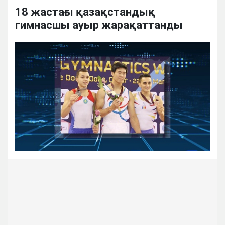
18 жастағы қазақстандық
гимнасшы ауыр жарақаттанды