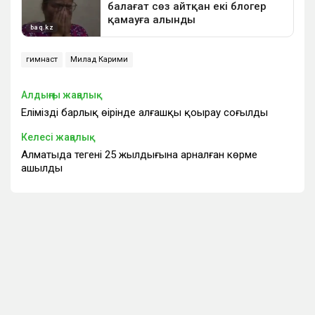
гимнаст
Милад Карими
Алдыңғы жаңалық
Еліміздің барлық өңірінде алғашқы қоңырау соғылды
Келесі жаңалық
Алматыда теңгенің 25 жылдығына арналған көрме
ашылды