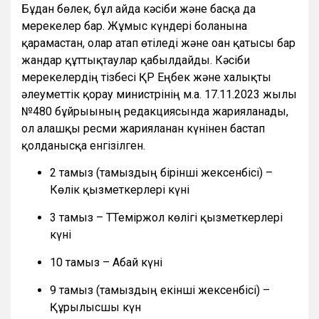
Бұдан бөлек, бұл айда кәсіби және басқа да
мерекелер бар. Жұмыс күндері болғанына
қарамастан, олар атап өтіледі және оған қатысы бар
жандар құттықтаулар қабылдайды. Кәсіби
мерекелердің тізбесі ҚР Еңбек және халықты
әлеуметтік қорғау министрінің м.а. 17.11.2023 жылғы
№480 бұйрығының редакциясында жарияланады,
ол алғашқы ресми жарияланған күнінен бастап
қолданысқа енгізілген.
2 тамыз (тамыздың бірінші жексенбісі) –
Көлік қызметкерлері күні
3 тамыз – ТТеміржол көлігі қызметкерлері
күні
10 тамыз – Абай күні
9 тамыз (тамыздың екінші жексенбісі) –
Құрылысшы күн