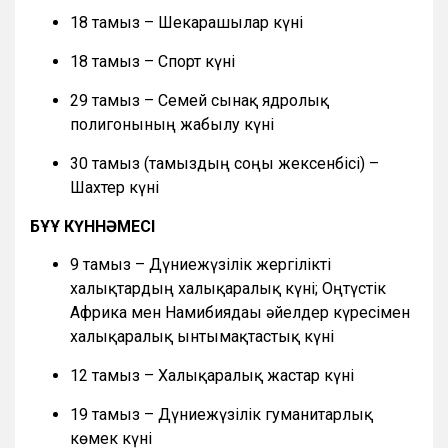
18 тамыз – Шекарашылар күні
18 тамыз – Спорт күні
29 тамыз – Семей сынақ ядролық
полигонының жабылу күні
30 тамыз (тамыздың соңғы жексенбісі) –
Шахтер күні
БҰҰ КҮННӘМЕСІ
9 тамыз – Дүниежүзілік жергілікті
халықтардың халықаралық күні; Оңтүстік
Африка мен Намибиядағы әйелдер күресімен
халықаралық ынтымақтастық күні
12 тамыз – Халықаралық жастар күні
19 тамыз – Дүниежүзілік гуманитарлық
көмек күні