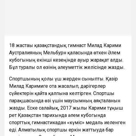
18 жастағы қазақстандық гимнаст Милад Карими
Аустралияның Мельбурн қаласында өткен Әлем
кубогының екінші кезеңінде ауыр жарақат алды.
Бұл туралы ол өзінің әлеуметтік желісінде жазды.
Спортшының қолы үш жерден сыныпты. Қазір
Милад Каримиге ота жасалып, дәрігерлер
сүйектерін қайта қалпына келтірген. Спортшы
парақшасында өзі үшін маусымның аяқталғанын
жазды. Еске салайық, 2017 жылы Карими тұңғыш
рет Қазақстан тарихында әлем кубогында
спорттық гимнастикадан «күміс» медаль иеленген
еді. Алматылық спортшы еркін жаттығуда бар