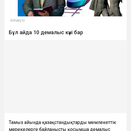
Almaty.tv
Бұл айда 10 демалыс күні бар
Тамыз айында қазақстандықтарды мемлекеттік
мерекелерге байланысты қосымша демалыс