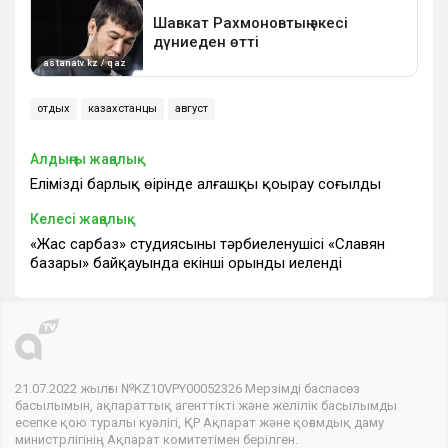
отдых
казахстанцы
август
Алдыңғы жаңалық
Еліміздің барлық өңірінде алғашқы қоңырау соғылды
Келесі жаңалық
«Жас сарбаз» студиясының тәрбиеленушісі «Славян
базары» байқауында екінші орынды иеленді
21.07.2022 жылғы №KZ10VPY00052326 Мерзімді баспасөз
басылымын, ақпараттық агенттікті және желілік басылымды
есепке қою туралы куәлігі, ҚР Ақпарат және қоғамдық даму
министрлігінің Ақпарат комитетімен берілген.