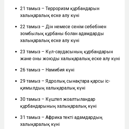
21 тамыз – Терроризм құрбандарын
халықаралық еске алу күні
22 тамыз – Дін немесе сенім себебінен
зомбылық құрбаны болған адамдарды
халықаралық еске алу күні
23 тамыз – Күл-саудасының құрбандарын
және оны жоюды халықаралық еске алу күні
26 тамыз – Намибия күні
29 тамыз – Ядролық сынақтарға қарсы іс-
қимылдың халықаралық күні
30 тамыз – Күштеп жоғалтылғандар
құрбандарының халықаралық күні
31 тамыз – Африка текті адамдардың
халықаралық күні