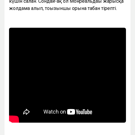
күшін салған. Сондай-ақ ол Монреальдағы жарысқа
жолдама алып, тоғызыншы орынға табан тірепті.