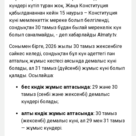
күндері күтіп тұрған жоқ. Жаңа Конституция
қабылданғаннан кейін 15 наурыз – Конституция
күні мемлекеттік мереке болып белгіленді,
сондықтан 30 тамыз бұдан былай мерекелік күн
болып саналмайды, - деп хабарлайды Almaty.tv.
Сонымен бірге, 2026 жылғы 30 тамыз жексенбіге
сәйкес келеді, сондықтан бұл күн әдеттегі пән
апталық жұмыс кестесі аясында демалыс күні
болады, ал 31 тамыз (дүйсенбі) жұмыс күні болып
қалады. Осылайша:
бес күндік жұмыс аптасында:
29 және 30
тамыз (сенбі және жексенбі) демалыс
күндері болады;
алты күндік жұмыс аптасында:
30 тамыз
(жексенбі) демалыс күні, ал 29 мен 31 тамыз
— жұмыс күндері.