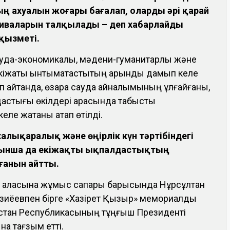
 ахуалын жоғары бағалап, оларды әрі қарай
иваларын талқылады – деп
хабарлайды
 қызметі.
да-экономикалық, мәдени-гуманитарлық және
кіжақты ынтымақтастықтың қарқынды дамып келе
ап айтқанда, өзара сауда айналымының ұлғайғаны,
мдастығы өкілдері арасында табысты
келе жатқаны атап өтілді.
халықаралық және өңірлік күн тәртібіндегі
ойынша да екіжақты ықпалдастықтың
ғанын айтты.
нд қаласына жұмыс сапары барысында Нұрсұлтан
зиёевпен бірге «Хазірет Қызыр» мемориалды
кстан Республикасының тұңғыш Президенті
на тағзым етті.