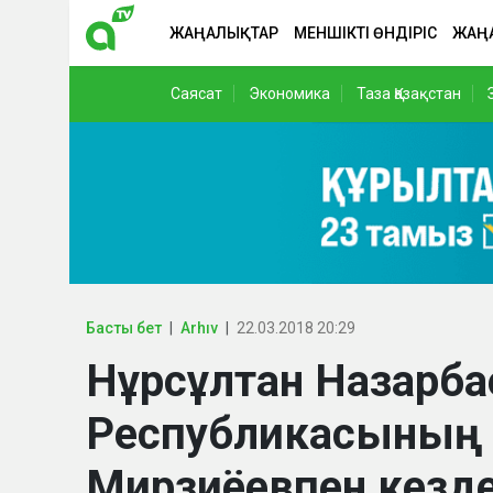
ЖАҢАЛЫҚТАР
МЕНШІКТІ ӨНДІРІС
ЖАҢ
Саясат
Экономика
Таза Қазақстан
Басты бет
Arhıv
22.03.2018 20:29
Нұрсұлтан Назарбае
Республикасының 
Мирзиёевпен кезде