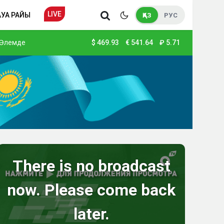
LIVE
АУА РАЙЫ
ҚАЗ
РУС
Әлемде
$
469.93
€
541.64
₽
5.71