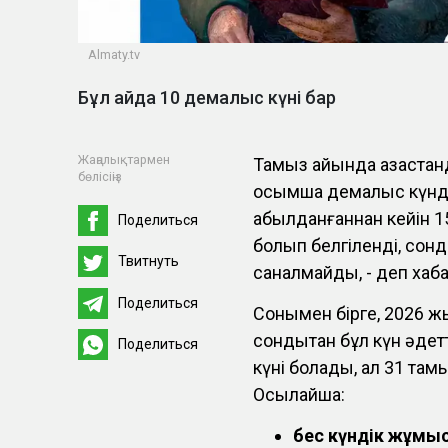
Almaty.tv
Бұл айда 10 демалыс күні бар
Жаңалықтармен
Тамыз айында қазақста
бөлісіңіз
қосымша демалыс күнде
қабылданғаннан кейін 
Поделиться
болып белгіленді, сон
Твитнуть
саналмайды, - деп хаба
Поделиться
Сонымен бірге, 2026 ж
сондықтан бұл күн әде
Поделиться
күні болады, ал 31 там
Осылайша:
бес күндік жұмы