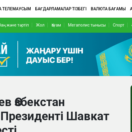
А ТЕЛЕМАУСЫМ
БАҒДАРЛАМАЛАР ТІЗБЕГІ
ВАЛЮТА БАҒАМЫ
Заң және тәртіп
Жол
Қоғам
Мегаполис тынысы
Спорт
в Өзбекстан
Президенті Шавкат
сті