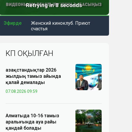
Эфирде
Женский киноклуб. Приют
счастья
КӨП ОҚЫЛҒАН
Қазақстандықтар 2026
жылдың тамыз айында
қалай демалады
07.08.2026 09:59
Алматыда 10-16 тамыз
аралығында ауа райы
қандай болады