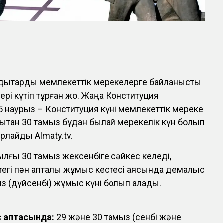
ндықтарды мемлекеттік мерекелерге байланысты
рі күтіп тұрған жоқ. Жаңа Конституция
15 наурыз – Конституция күні мемлекеттік мереке
дықтан 30 тамыз бұдан былай мерекелік күн болып
рлайды Almaty.tv.
ылғы 30 тамыз жексенбіге сәйкес келеді,
ттегі пән апталық жұмыс кестесі аясында демалыс
ыз (дүйсенбі) жұмыс күні болып қалады.
с аптасында:
29 және 30 тамыз (сенбі және