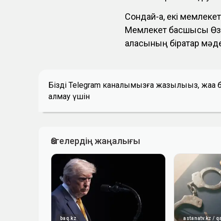
Сондай-ақ, екі мемлеке
Мемлекет басшысы Өзб
қаласының бірқатар мә
Біздің Telegram каналымызға жазылыңыз, жаң
алмау үшін