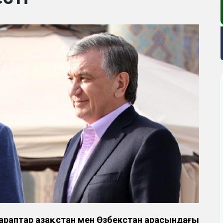
араптар Қазақстан мен Өзбекстан арасындағы