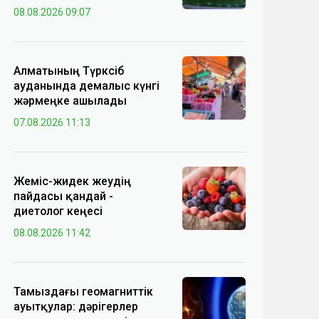
08.08.2026 09:07
Алматының Түрксіб
ауданында демалыс күнгі
жәрмеңке ашылады
07.08.2026 11:13
Жеміс-жидек жеудің
пайдасы қандай -
диетолог кеңесі
08.08.2026 11:42
Тамыздағы геомагниттік
ауытқулар: дәрігерлер