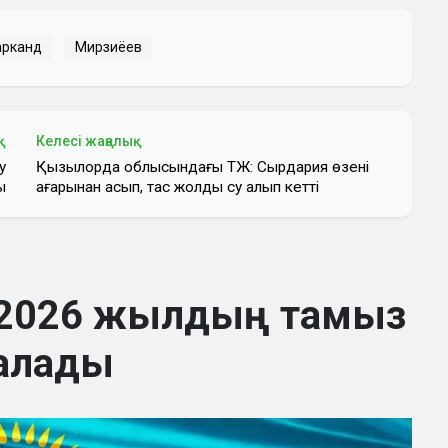
арканд
Мирзиёев
қ
Келесі жаңалық
у
Қызылорда облысындағы ТЖ: Сырдария өзені
ы
аңғарынан асып, тас жолды су алып кетті
 2026 жылдың тамыз
алады