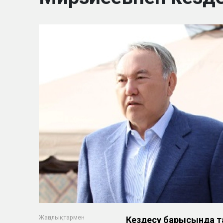
Жаңалықтармен
Кездесу барысында т