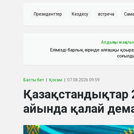
Президенттер
Кездесу
встреча
Сам
Алдыңғы жаңалы
Еліміздің барлық өңірінде алғашқы қоңыра
соғылд
Басты бет
Қоғам
07.08.2026 09:59
Қазақстандықтар
айында қалай дем