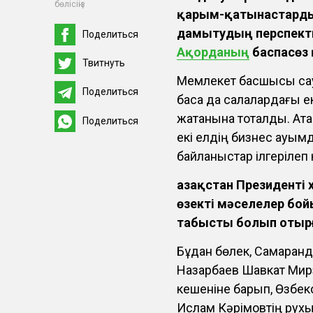
бөлісіңіз
қарым-қатынастардың
дамытудың перспект
Поделиться
Ақорданың
баспасөз
Твитнуть
Мемлекет басшысы сау
Поделиться
басқа да салалардағы е
жатқанына тоқталды. Ат
Поделиться
екі елдің бизнес қауы
байланыстар ілгерілеп 
Қазақстан Президенті 
өзекті мәселелер б
табысты болып отыр
Бұдан бөлек, Самарқа
Назарбаев Шавкат Мир
кешеніне барып, Өзбе
Ислам Кәрімовтің рухы