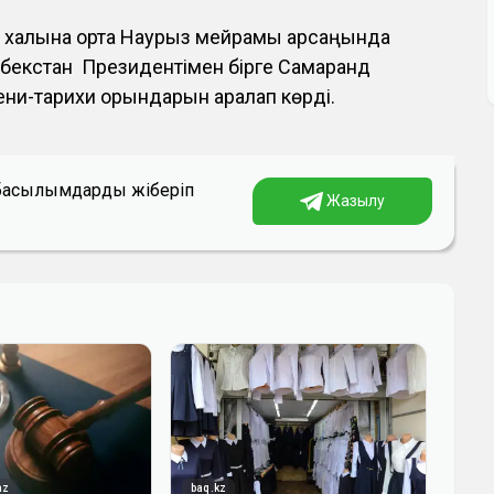
т халқына ортақ Наурыз мейрамы қарсаңында
екстан Президентімен бірге Самарқанд
дени-тарихи орындарын аралап көрді.
а басылымдарды жіберіп
Жазылу