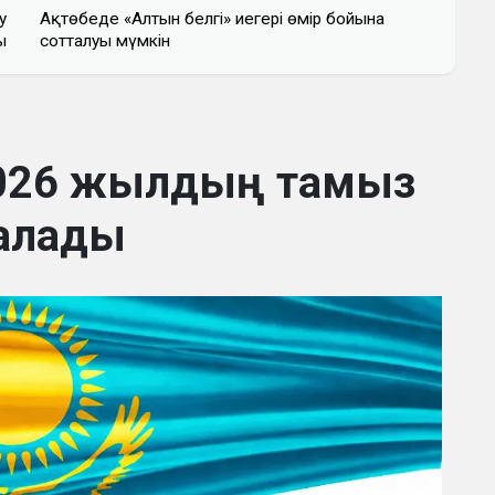
у
Ақтөбеде «Алтын белгі» иегері өмір бойына
ы
сотталуы мүмкін
2026 жылдың тамыз
алады