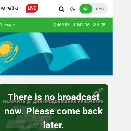
LIVE
АУА РАЙЫ
ҚАЗ
РУС
Әлемде
$
469.85
€
542.16
₽
5.78