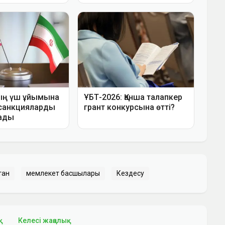
тан
мемлекет басшылары
Кездесу
қ
Келесі жаңалық