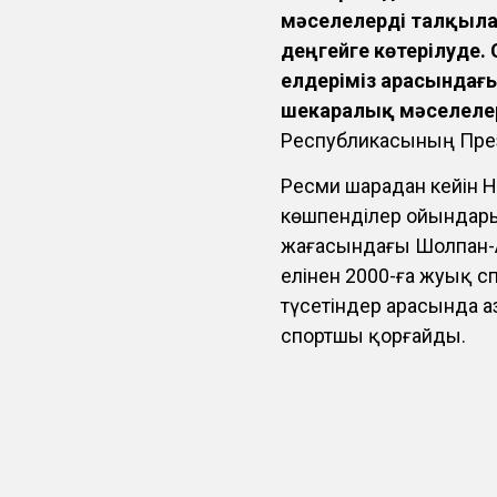
мәселелерді талқыл
деңгейге көтерілуде.
елдеріміз арасындағ
шекаралық мәселеле
Республикасының През
Ресми шарадан кейін Н
көшпенділер ойындар
жағасындағы Шолпан-А
елінен 2000-ға жуық с
түсетіндер арасында Қ
спортшы қорғайды.