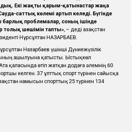
адық. Екі жақты қарым-қатынастар жаңа
 Сауда-саттық көлемі артып келеді. Бүгінде
ы барлық проблемалар, соның ішінде
р толық шешімін тапты»
, – деді Қазақстан
иденті Нұрсұлтан НАЗАРБАЕВ.
ұрсұлтан Назарбаев үшінші Дүниежүзілік
ының ашылуына қатысты. Ыстықкөл
та қаласында өтіп жатқан додаға әлемнің 60
портшы келген. 37 ұлттық спорт түрінен сайысқа
азақстан намысын спорттың 25 түрінен 134