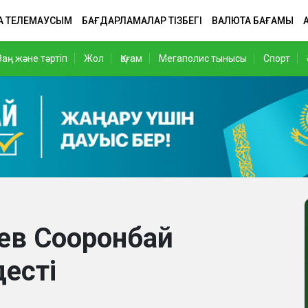
А ТЕЛЕМАУСЫМ
БАҒДАРЛАМАЛАР ТІЗБЕГІ
ВАЛЮТА БАҒАМЫ
Заң және тәртіп
Жол
Қоғам
Мегаполис тынысы
Спорт
ев Сооронбай
есті