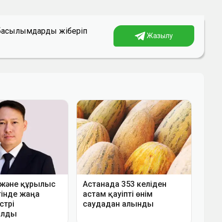
а басылымдарды жіберіп
Жазылу