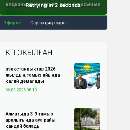
Эфирде
Саулықтың сыры
КӨП ОҚЫЛҒАН
Қазақстандықтар 2026
жылдың тамыз айында
қалай демалады
06.08.2026 08:10
Алматыда 3-9 тамыз
аралығында ауа райы
қандай болады