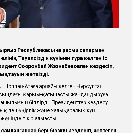
 Қырғыз Республикасына ресми сапармен
елінің Тәуелсіздік күнімен тура келген іс-
зидент Сооронбай Жээнебековпен кездесіп,
тықтауын жеткізді.
ы Шолпан-Атаға арнайы келген Нұрсұлтан
расындағы қарым-қатынасты жандандыруға
ризашылығын білдірді. Президенттер кездесу
қ пен өңірлік және халықаралық күн
 жөнінде пікір алмасты.
сайланғаннан бері біз жиі кездесіп, көптеген