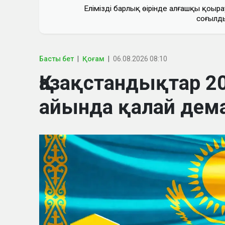
Еліміздің барлық өңірінде алғашқы қоңыра
соғылд
Басты бет
Қоғам
06.08.2026 08:10
Қазақстандықтар 
айында қалай дем