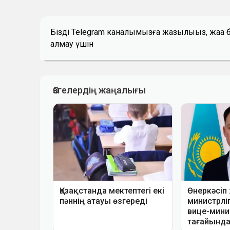
Біздің Telegram каналымызға жазылыңыз, жаң
алмау үшін