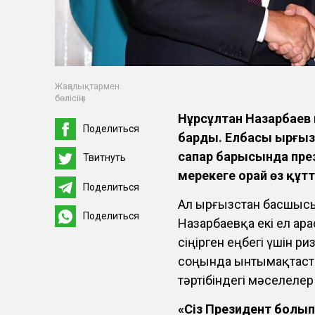
Жаңалықтармен
бөлісіңіз
Нұрсұлтан Назарбаев
Поделиться
барды. Елбасы Қырғыз 
сапар барысында пре
Твитнуть
мерекеге орай өз құт
Поделиться
Ал Қырғызстан басшыс
Поделиться
Назарбаевқа екі ел а
сіңірген еңбегі үшін 
соңында ынтымақтасты
тәртібіндегі мәселелер
«Сіз Президент болып 