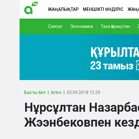
ЖАҢАЛЫҚТАР
МЕНШІКТІ ӨНДІРІС
ЖАҢ
Саясат
Экономика
Таза Қазақстан
Басты бет
Arhıv
03.09.2018 15:29
Нұрсұлтан Назарба
Жээнбековпен кезд