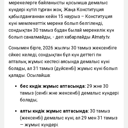
мерекелерге байланысты қосымша демалыс
күндері күтіп тұрған жоқ. Жаңа Конституция
қабылданғаннан кейін 15 наурыз – Конституция
күні мемлекеттік мереке болып белгіленді,
сондықтан 30 тамыз бұдан былай мерекелік күн
болып саналмайды, - деп хабарлайды Almaty.tv.
Сонымен бірге, 2026 жылғы 30 тамыз жексенбіге
сәйкес келеді, сондықтан бұл күн әдеттегі пән
апталық жұмыс кестесі аясында демалыс күні
болады, ал 31 тамыз (дүйсенбі) жұмыс күні болып
қалады. Осылайша:
бес күндік жұмыс аптасында:
29 және 30
тамыз (сенбі және жексенбі) демалыс күндері
болады;
алты күндік жұмыс аптасында:
30 тамыз
(жексенбі) демалыс күні, ал 29 мен 31 тамыз
— жұмыс күндері.