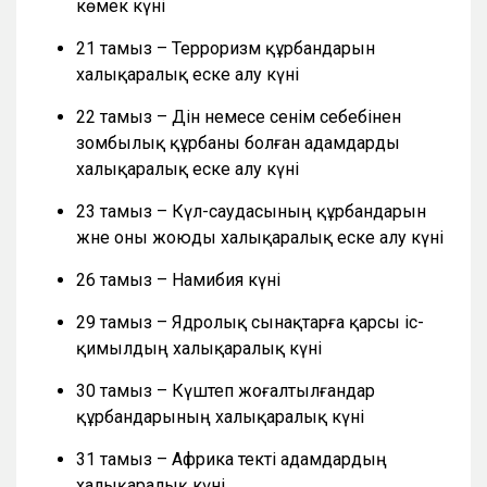
көмек күні
21 тамыз – Терроризм құрбандарын
халықаралық еске алу күні
22 тамыз – Дін немесе сенім себебінен
зомбылық құрбаны болған адамдарды
халықаралық еске алу күні
23 тамыз – Күл-саудасының құрбандарын
және оны жоюды халықаралық еске алу күні
26 тамыз – Намибия күні
29 тамыз – Ядролық сынақтарға қарсы іс-
қимылдың халықаралық күні
30 тамыз – Күштеп жоғалтылғандар
құрбандарының халықаралық күні
31 тамыз – Африка текті адамдардың
халықаралық күні