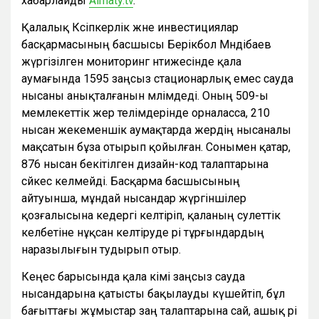
хабарлайды
Аlmaty.tv
.
Қалалық Кәсіпкерлік және инвестициялар
басқармасының басшысы Берікбол Мәндібаев
жүргізілген мониторинг нәтижесінде қала
аумағында 1595 заңсыз стационарлық емес сауда
нысаны анықталғанын мәлімдеді. Оның 509-ы
мемлекеттік жер телімдерінде орналасса, 210
нысан жекеменшік аумақтарда жердің нысаналы
мақсатын бұза отырып қойылған. Сонымен қатар,
876 нысан бекітілген дизайн-код талаптарына
сәйкес келмейді. Басқарма басшысының
айтуынша, мұндай нысандар жүргіншілер
қозғалысына кедергі келтіріп, қаланың сәулеттік
келбетіне нұқсан келтіруде әрі тұрғындардың
наразылығын тудырып отыр.
Кеңес барысында қала әкімі заңсыз сауда
нысандарына қатысты бақылауды күшейтіп, бұл
бағыттағы жұмыстар заң талаптарына сай, ашық әрі