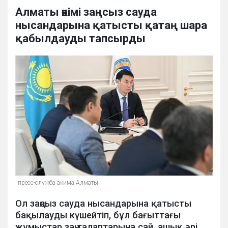
Алматы әкімі заңсыз сауда
нысандарына қатысты қатаң шара
қабылдауды тапсырды
пресс-служба акима Алматы
Ол заңсыз сауда нысандарына қатысты
бақылауды күшейтіп, бұл бағыттағы
жұмыстар заң талаптарына сай, ашық әрі