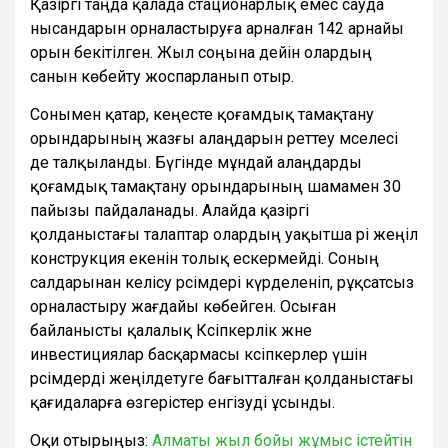
Қазіргі таңда қалада стационарлық емес сауда
нысандарын орналастыруға арналған 142 арнайы
орын бекітілген. Жыл соңына дейін олардың
санын көбейту жоспарланып отыр.
Сонымен қатар, кеңесте қоғамдық тамақтану
орындарының жазғы алаңдарын реттеу мәселесі
де талқыланды. Бүгінде мұндай алаңдарды
қоғамдық тамақтану орындарының шамамен 30
пайызы пайдаланады. Алайда қазіргі
қолданыстағы талаптар олардың уақытша әрі жеңіл
конструкция екенін толық ескермейді. Соның
салдарынан келісу рәсімдері күрделеніп, рұқсатсыз
орналастыру жағдайы көбейген. Осыған
байланысты қалалық Кәсіпкерлік және
инвестициялар басқармасы кәсіпкерлер үшін
рәсімдерді жеңілдетуге бағытталған қолданыстағы
қағидаларға өзгерістер енгізуді ұсынды.
Оқи отырыңыз:
Алматы жыл бойы жұмыс істейтін