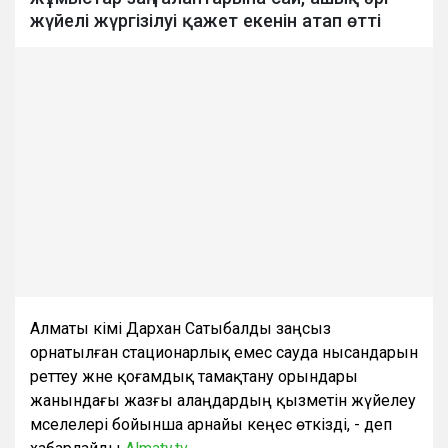
жүйелі жүргізілуі қажет екенін атап өтті
Алматы әкімі Дархан Сатыбалды заңсыз
орнатылған стационарлық емес сауда нысандарын
реттеу және қоғамдық тамақтану орындары
жанындағы жазғы алаңдардың қызметін жүйелеу
мәселелері бойынша арнайы кеңес өткізді, - деп