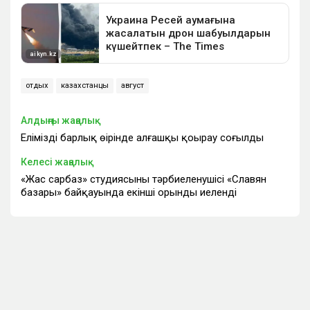
отдых
казахстанцы
август
Алдыңғы жаңалық
Еліміздің барлық өңірінде алғашқы қоңырау соғылды
Келесі жаңалық
«Жас сарбаз» студиясының тәрбиеленушісі «Славян
базары» байқауында екінші орынды иеленді