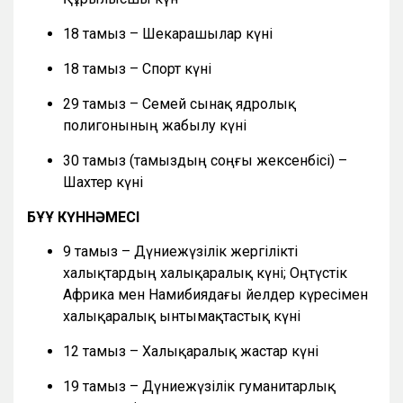
18 тамыз – Шекарашылар күні
18 тамыз – Спорт күні
29 тамыз – Семей сынақ ядролық
полигонының жабылу күні
30 тамыз (тамыздың соңғы жексенбісі) –
Шахтер күні
БҰҰ КҮННӘМЕСІ
9 тамыз – Дүниежүзілік жергілікті
халықтардың халықаралық күні; Оңтүстік
Африка мен Намибиядағы әйелдер күресімен
халықаралық ынтымақтастық күні
12 тамыз – Халықаралық жастар күні
19 тамыз – Дүниежүзілік гуманитарлық