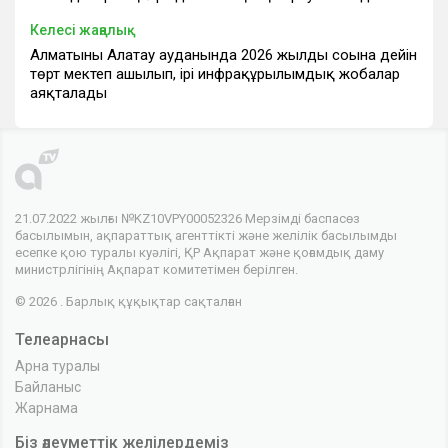
Келесі жаңалық
Алматының Алатау ауданында 2026 жылдың соңына дейін
төрт мектеп ашылып, ірі инфрақұрылымдық жобалар
аяқталады
21.07.2022 жылғы №KZ10VPY00052326 Мерзімді баспасөз
басылымын, ақпараттық агенттікті және желілік басылымды
есепке қою туралы куәлігі, ҚР Ақпарат және қоғамдық даму
министрлігінің Ақпарат комитетімен берілген.
© 2026 . Барлық құқықтар сақталған
Телеарнасы
Арна туралы
Байланыс
Жарнама
Біз әлеуметтік желілердеміз