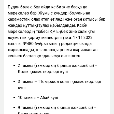
Бұдан бөлек, бұл айда кәсіби және басқа да
мерекелер бар. Жұмыс күндері болғанына
қарамастан, олар атап өтіледі және оған қатысы бар
жандар құттықтаулар қабылдайды. Кәсіби
мерекелердің тізбесі ҚР Еңбек және халықты
әлеуметтік қорғау министрінің м.а. 17.11.2023
жылғы №480 бұйрығының редакциясында
жарияланады, ол алғашқы ресми жарияланған
күнінен бастап қолданысқа енгізілген.
2 тамыз (тамыздың бірінші жексенбісі) –
Көлік қызметкерлері күні
3 тамыз – ТТеміржол көлігі қызметкерлері
күні
10 тамыз – Абай күні
9 тамыз (тамыздың екінші жексенбісі) –
Құрылысшы күн