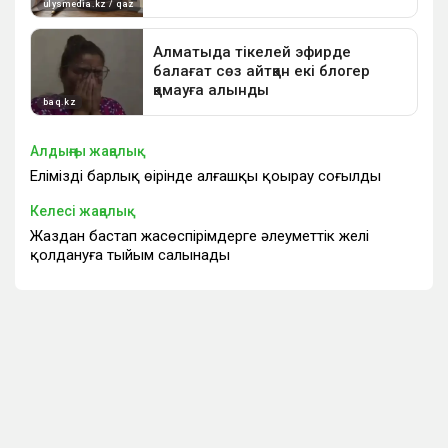
Алдыңғы жаңалық
Еліміздің барлық өңірінде алғашқы қоңырау соғылды
Келесі жаңалық
Жаздан бастап жасөспірімдерге әлеуметтік желі
қолдануға тыйым салынады