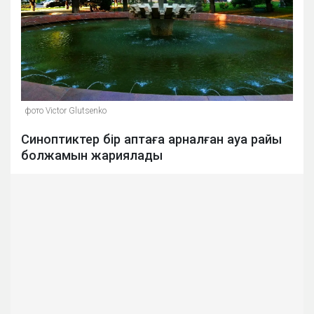
фото Victor Glutsenko
Синоптиктер бір аптаға арналған ауа райы
болжамын жариялады