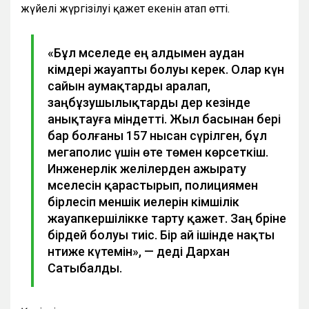
жүйелі жүргізілуі қажет екенін атап өтті.
«Бұл мәселеде ең алдымен аудан
әкімдері жауапты болуы керек. Олар күн
сайын аумақтарды аралап,
заңбұзушылықтарды дер кезінде
анықтауға міндетті. Жыл басынан бері
бар болғаны 157 нысан сүрілген, бұл
мегаполис үшін өте төмен көрсеткіш.
Инженерлік желілерден ажырату
мәселесін қарастырып, полициямен
бірлесіп меншік иелерін әкімшілік
жауапкершілікке тарту қажет. Заң бәріне
бірдей болуы тиіс. Бір ай ішінде нақты
нәтиже күтемін», — деді Дархан
Сатыбалды.