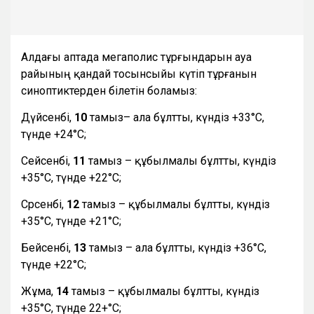
Алдағы аптада мегаполис тұрғындарын ауа
райының қандай тосынсыйы күтіп тұрғанын
синоптиктерден білетін боламыз:
Дүйсенбі,
10
тамыз– ала бұлтты, күндіз +33°С,
түнде +24°С;
Сейсенбі,
11
тамыз – құбылмалы бұлтты, күндіз
+35°С, түнде +22°С;
Сәрсенбі,
12
тамыз – құбылмалы бұлтты, күндіз
+35°С, түнде +21°С;
Бейсенбі,
13
тамыз – ала бұлтты, күндіз +36°С,
түнде +22°С;
Жұма,
14
тамыз – құбылмалы бұлтты, күндіз
+35°С, түнде 22+°С;