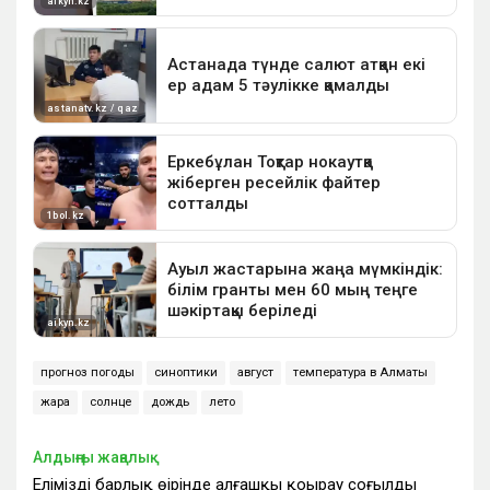
прогноз погоды
синоптики
август
температура в Алматы
жара
солнце
дождь
лето
Алдыңғы жаңалық
Еліміздің барлық өңірінде алғашқы қоңырау соғылды