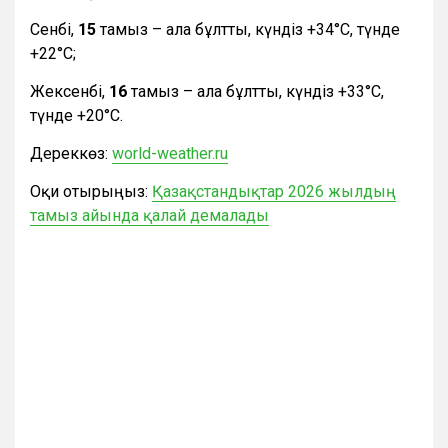
Сенбі,
15
тамыз – ала бұлтты, күндіз +34°С, түнде
+22°С;
Жексенбі,
16
тамыз – ала бұлтты, күндіз +33°С,
түнде +20°С.
Дереккөз:
world-weather.ru
Оқи отырыңыз:
Қазақстандықтар 2026 жылдың
тамыз айында қалай демалады