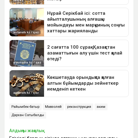
Райымбек-батыр
Мавзолей
реконструкция
аким
Дархан Сатыбалды
Алдыңғы жаңалық