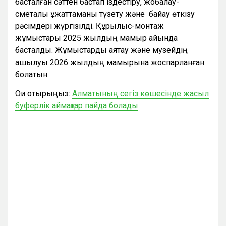
басталған сәттен бастап іздестіру, жобалау-
сметалық құжаттаманы түзету және байқау өткізу
рәсімдері жүргізілді. Құрылыс-монтаж
жұмыстары 2025 жылдың мамыр айында
басталды. Жұмыстарды аяқтау және музейдің
ашылуы 2026 жылдың мамырына жоспарланған
болатын.
Оқи отырыңыз:
Алматының сегіз көшесінде жасыл
буферлік аймақтар пайда болады