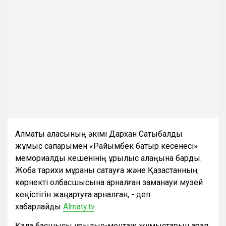
Алматы қаласының әкімі Дархан Сатыбалды
жұмыс сапарымен «Райымбек батыр кесенесі»
мемориалдық кешенінің құрылыс алаңына барды.
Жоба тарихи мұраны сақтауға және Қазақстанның
көрнекті қолбасшысына арналған заманауи музей
кеңістігін жаңартуға арналған, - деп
хабарлайды
Almaty.tv
.
Қала басшысы құрылыс-монтаж жұмыстарын қарап,