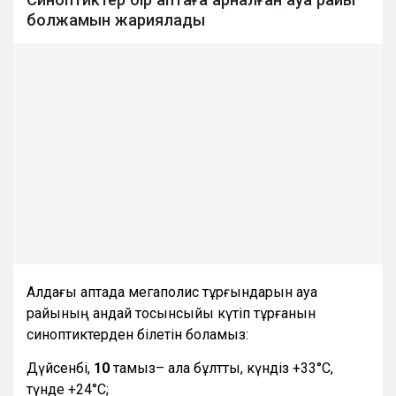
болжамын жариялады
Алдағы аптада мегаполис тұрғындарын ауа
райының қандай тосынсыйы күтіп тұрғанын
синоптиктерден білетін боламыз:
Дүйсенбі,
10
тамыз– ала бұлтты, күндіз +33°С,
түнде +24°С;