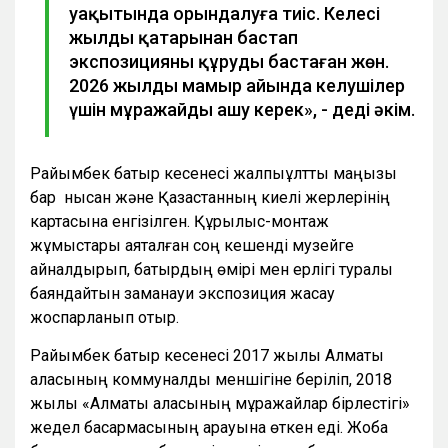
уақытында орындалуға тиіс. Келесі
жылдың қаңтарынан бастап
экспозицияны құруды бастаған жөн.
2026 жылдың мамыр айында келушілер
үшін мұражайды ашу керек», - деді әкім.
Райымбек батыр кесенесі жалпыұлттық маңызы
бар нысан және Қазақстанның киелі жерлерінің
картасына енгізілген. Құрылыс-монтаж
жұмыстары аяқталған соң кешенді музейге
айналдырып, батырдың өмірі мен ерлігі туралы
баяндайтын заманауи экспозиция жасау
жоспарланып отыр.
Райымбек батыр кесенесі 2017 жылы Алматы
қаласының коммуналдық меншігіне беріліп, 2018
жылы «Алматы қаласының мұражайлар бірлестігі»
жедел басқармасының қарауына өткен еді. Жоба