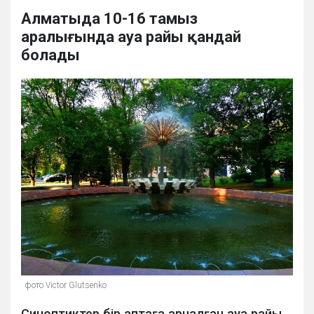
Алматыда 10-16 тамыз
аралығында ауа райы қандай
болады
фото Victor Glutsenko
Синоптиктер бір аптаға арналған ауа райы