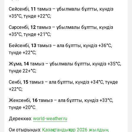
Сейсенбі,
11
тамыз – құбылмалы бұлтты, күндіз
+35°С, түнде +22°С;
Сәрсенбі,
12
тамыз – құбылмалы бұлтты, күндіз
+35°С, түнде +21°С;
Бейсенбі,
13
тамыз – ала бұлтты, күндіз +36°С,
түнде +22°С;
Жұма,
14
тамыз – құбылмалы бұлтты, күндіз +35°С,
түнде 22+°С;
Сенбі,
15
тамыз – ала бұлтты, күндіз +34°С, түнде
+22°С;
Жексенбі,
16
тамыз – ала бұлтты, күндіз +33°С,
түнде +20°С.
Дереккөз:
world-weather.ru
Оқи отырыңыз:
Қазақстандықтар 2026 жылдың