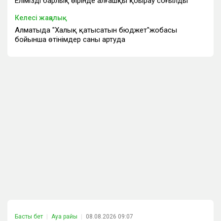
Еліміздің барлық өңірінде алғашқы қоңырау соғылды
Келесі жаңалық
Алматыда "Халық қатысатын бюджет"жобасы
бойынша өтінімдер саны артуда
Басты бет
Ауа райы
08.08.2026 09:07