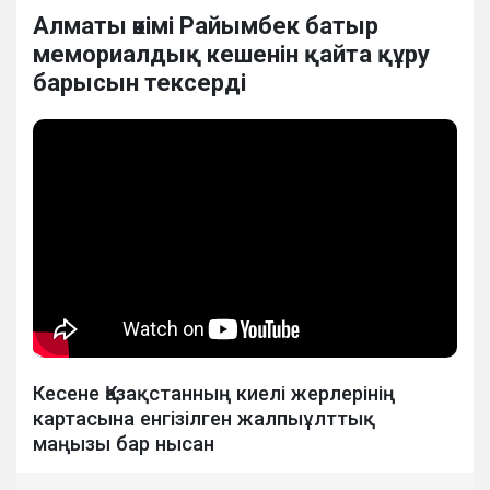
Алматы әкімі Райымбек батыр
мемориалдық кешенін қайта құру
барысын тексерді
Кесене Қазақстанның киелі жерлерінің
картасына енгізілген жалпыұлттық
маңызы бар нысан