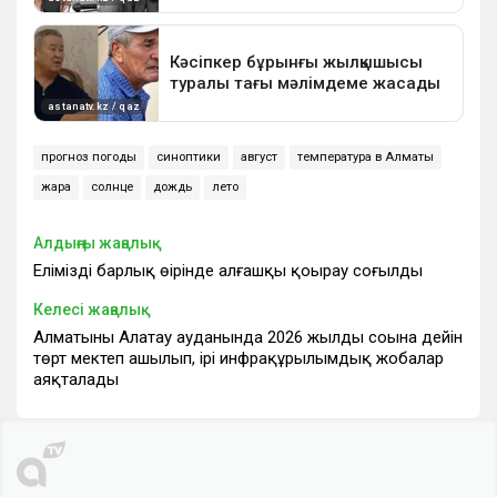
прогноз погоды
синоптики
август
температура в Алматы
жара
солнце
дождь
лето
Алдыңғы жаңалық
Еліміздің барлық өңірінде алғашқы қоңырау соғылды
Келесі жаңалық
Алматының Алатау ауданында 2026 жылдың соңына дейін
төрт мектеп ашылып, ірі инфрақұрылымдық жобалар
аяқталады