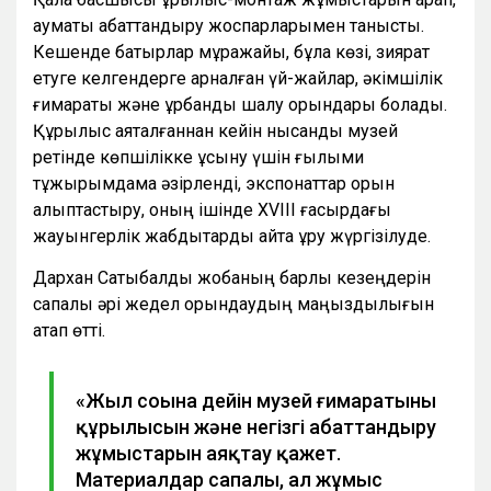
аумақты абаттандыру жоспарларымен танысты.
Кешенде батырлар мұражайы, бұлақ көзі, зиярат
етуге келгендерге арналған үй-жайлар, әкімшілік
ғимараты және құрбандық шалу орындары болады.
Құрылыс аяқталғаннан кейін нысанды музей
ретінде көпшілікке ұсыну үшін ғылыми
тұжырымдама әзірленді, экспонаттар қорын
қалыптастыру, оның ішінде XVIII ғасырдағы
жауынгерлік жабдықтарды қайта құру жүргізілуде.
Дархан Сатыбалды жобаның барлық кезеңдерін
сапалы әрі жедел орындаудың маңыздылығын
атап өтті.
«Жыл соңына дейін музей ғимаратының
құрылысын және негізгі абаттандыру
жұмыстарын аяқтау қажет.
Материалдар сапалы, ал жұмыс