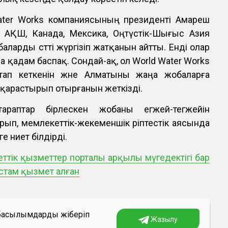
Water Works компаниясының президенті Амареш
АҚШ, Канада, Мексика, Оңтүстік-Шығыс Азия
ларды сәтті жүргізіп жатқанын айтты. Енді олар
 қадам баспақ. Сондай-ақ, ол World Water Works
тап кеткенін және Алматыны жаңа жобаларға
е қарастырып отырғанын жеткізді.
араптар бірлескен жобаны егжей-тегжейін
ып, мемлекеттік-жекеменшік әріптестік аясында
ге ниет білдірді.
ттік қызметтер порталы арқылы мүгедектігі бар
стам қызмет алған
а басылымдарды жіберіп
Жазылу