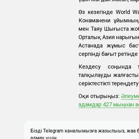
Өз кезегінде World 
Конаманени ұйымның 
мен Таяу Шығыста жоба
Орталық Азия нарығына
Астанада жұмыс бас
серпінді бағыт ретінд
Кездесу соңында т
талқылауды жалғастыр
серіктестікті тереңдету
Оқи отырыңыз:
Әлеуме
адамдар 427 мыңнан а
Біздің Telegram каналымызға жазылыңыз, жаң
алмау үшін