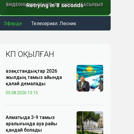
Эфирде
Телесериал. Лесник
КӨП ОҚЫЛҒАН
Қазақстандықтар 2026
жылдың тамыз айында
қалай демалады
05.08.2026 13:15
Алматыда 3-9 тамыз
аралығында ауа райы
қандай болады