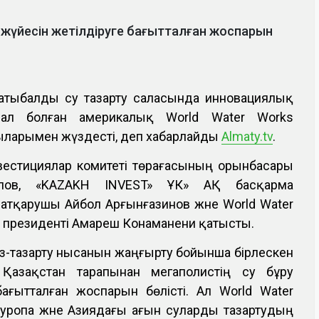
у жүйесін жетілдіруге бағытталған жоспарын
Сатыбалды су тазарту саласында инновациялық
мал болған америкалық World Water Works
ларымен жүздесті, деп хабарлайды
Almaty.tv
.
вестициялар комитеті төрағасының орынбасары
ұлов, «KAZAKH INVEST» ҰК» АҚ басқарма
 атқарушы Айбол Арғынғазинов және World Water
президенті Амареш Конаманени қатысты.
із-тазарту нысанын жаңғырту бойынша бірлескен
Қазақстан тарапынан мегаполистің су бұру
бағытталған жоспарын бөлісті. Ал World Water
Еуропа және Азиядағы ағын суларды тазартудың