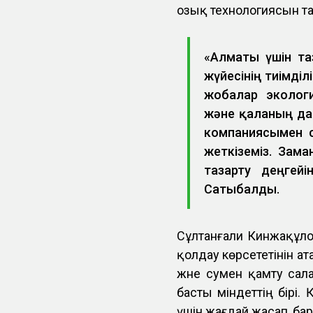
озық технологиясын т
«Алматы үшін та
жүйесінің тиімділ
жобалар эколог
және қаланың дам
компаниясымен с
жеткіземіз. Зам
тазарту деңгей
Сатыбалды.
Сұлтанғали Кинжақұл
қолдау көрсететінін а
және сумен қамту сал
басты міндеттің бірі.
үшін жағдай жасап, ба