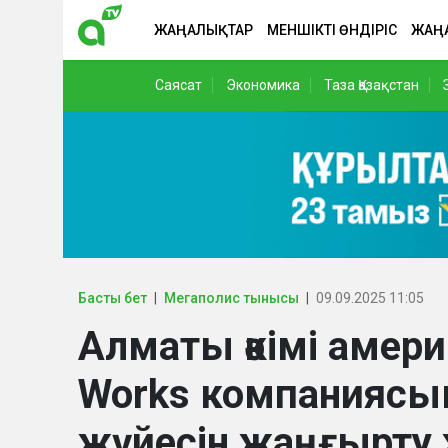
ЖАҢАЛЫҚТАР
МЕНШІКТІ ӨНДІРІС
ЖАҢ
Саясат
Экономика
Таза Қазақстан
Басты бет
Мегаполис тынысы
09.09.2025 11:05
Алматы әкімі амер
Works компаниясым
жүйесін жаңғырту