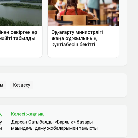
ды
Кездесу
қ
Келесі жаңалық
у
Дархан Сатыбалды «Барлық» базары
ы
маңындағы даму жобаларымен танысты