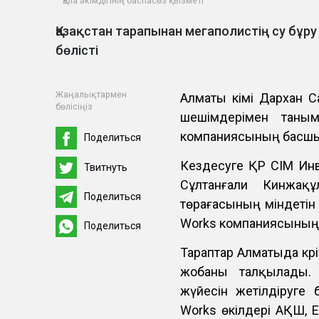
Қала әкімдігінің баспасөз қызметі
Қазақстан тарапынан мегаполистің су бұр
бөлісті
Жаңалықтармен
Алматы әкімі Дархан 
бөлісіңіз
шешімдерімен таны
компаниясының басшы
Поделиться
Кездесуге ҚР СІМ Ин
Твитнуть
Сұлтанғали Кинжақ
Поделиться
төрағасының міндетін
Works компаниясының 
Поделиться
Тараптар Алматыда кәр
жобаны талқылады. 
жүйесін жетілдіруге 
Works өкілдері АҚШ, 