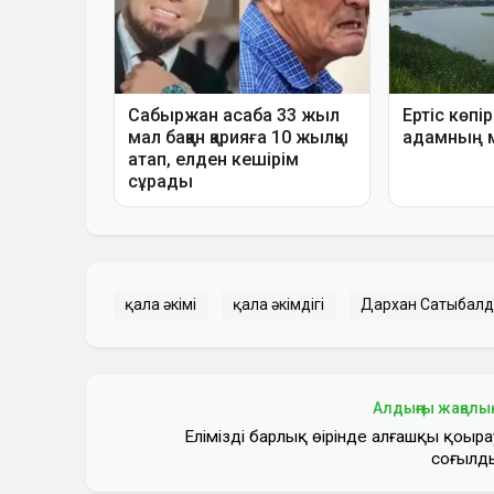
қала әкімі
қала әкімдігі
Дархан Сатыбал
Алдыңғы жаңалы
Еліміздің барлық өңірінде алғашқы қоңыра
соғылд