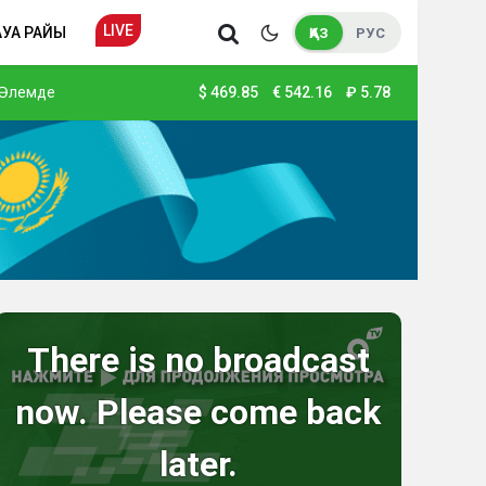
LIVE
АУА РАЙЫ
ҚАЗ
РУС
Әлемде
$
469.85
€
542.16
₽
5.78