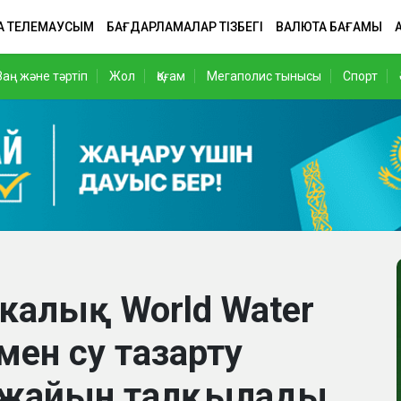
А ТЕЛЕМАУСЫМ
БАҒДАРЛАМАЛАР ТІЗБЕГІ
ВАЛЮТА БАҒАМЫ
Заң және тәртіп
Жол
Қоғам
Мегаполис тынысы
Спорт
икалық World Water
ен су тазарту
 жайын талқылады