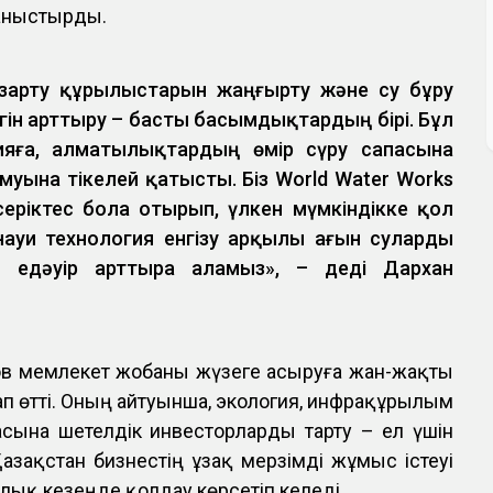
аныстырды.
зарту құрылыстарын жаңғырту және су бұру
ігін арттыру – басты басымдықтардың бірі. Бұл
ияға, алматылықтардың өмір сүру сапасына
уына тікелей қатысты. Біз World Water Works
еріктес бола отырып, үлкен мүмкіндікке қол
анауи технология енгізу арқылы ағын суларды
ін едәуір арттыра аламыз», – деді Дархан
ов мемлекет жобаны жүзеге асыруға жан-жақты
тап өтті. Оның айтуынша, экология, инфрақұрылым
асына шетелдік инвесторларды тарту – ел үшін
 Қазақстан бизнестің ұзақ мерзімді жұмыс істеуі
рлық кезеңде қолдау көрсетіп келеді.