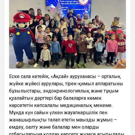
Еске сала кетейік, «Ақсай» ауруханасы – орталық
жүйке жүйесі аурулары, тірек-қимыл аппаратының
бұзылыстары, эндокринологиялық және тұқым
қуалайтын дерттері бар балаларға көмек
көрсететін көпсалалы медициналық мекеме.
Мұнда күн сайын үлкен жауапкершілік пен
жанашырлықты талап ететін маңызды жұмыс –
емдеу, оңалту және балалар мен олардың
отбасыларына қолдау көрсету жүзеге асырылады.