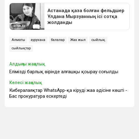
Алматы
аурухана
балалар
Жаңа жыл
сыйлық
сыйлықтар
Алдыңғы жаңалық
Еліміздің барлық өңірінде алғашқы қоңырау соғылды
Келесі жаңалық
Кибералаяқтар WhatsApp-қа кірудің жаңа әдісіне көшті -
Бас прокуратура ескертеді