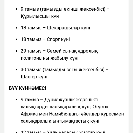
9 тамыз (тамыздың екінші жексенбісі) –
Құрылысшы күн
18 тамыз – Шекарашылар күні
18 тамыз – Спорт күні
29 тамыз – Семей сынақ ядролық
полигонының жабылу күні
30 тамыз (тамыздың соңғы жексенбісі) –
Шахтер күні
БҰҰ КҮННӘМЕСІ
9 тамыз – Дүниежүзілік жергілікті
халықтардың халықаралық күні; Оңтүстік
Африка мен Намибиядағы әйелдер күресімен
халықаралық ынтымақтастық күні
12 тамыз – Халықаралық жастар күні