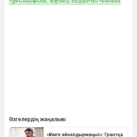
тұрғынның МӘМС жарнасы бюджеттен төленбек