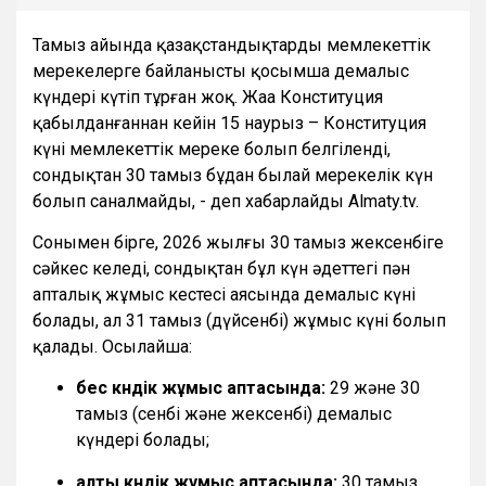
Тамыз айында қазақстандықтарды мемлекеттік
мерекелерге байланысты қосымша демалыс
күндері күтіп тұрған жоқ. Жаңа Конституция
қабылданғаннан кейін 15 наурыз – Конституция
күні мемлекеттік мереке болып белгіленді,
сондықтан 30 тамыз бұдан былай мерекелік күн
болып саналмайды, - деп хабарлайды Almaty.tv.
Сонымен бірге, 2026 жылғы 30 тамыз жексенбіге
сәйкес келеді, сондықтан бұл күн әдеттегі пән
апталық жұмыс кестесі аясында демалыс күні
болады, ал 31 тамыз (дүйсенбі) жұмыс күні болып
қалады. Осылайша:
бес күндік жұмыс аптасында:
29 және 30
тамыз (сенбі және жексенбі) демалыс
күндері болады;
алты күндік жұмыс аптасында:
30 тамыз