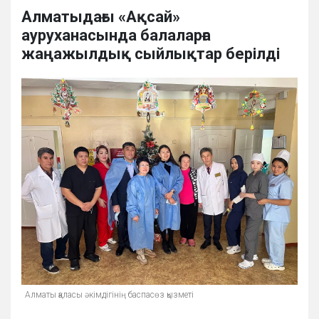
Алматыдағы «Ақсай»
ауруханасында балаларға
жаңажылдық сыйлықтар берілді
Алматы қаласы әкімдігінің баспасөз қызметі