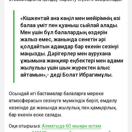
«Кішкентай ғана көңіл мен мейірімнің өзі
балаға үміт пен қуаныш сыйлай алады.
Мен үшін бұл балалардың өздерін
жалғыз емес, жанында сенетін әрі
қолдайтын адамдар бар екенін сезінуі
маңызды. Дәрігерлер мен аурухана
ұжымына жанқияр еңбектері мен адами
жылулығы үшін шын жүректен алғыс
айтамын»,- деді Болат Ибрагимұлы.
Осындай игі бастамалар балаларға мереке
атмосферасын сезінуге мүмкіндік беріп, емделу
кезеңінде де жанында жылулық пен қамқорлық
бар екенін еске салады.
Оқи отырыңыз:
Алматыда 60 мыңнан астам