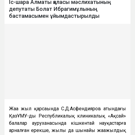
Іс-шара Алматы қаласы мәслихатының
депутаты Болат Ибрагимұлының
бастамасымен ұйымдастырылды
Жаңа жыл қарсаңында С.Д.Асфендияров атындағы
ҚазҰМУ-дың Республикалық клиникалық «Ақсай»
балалар ауруханасында кішкентай науқастарға
арналған ерекше, жылы да шынайы жаңажылдық