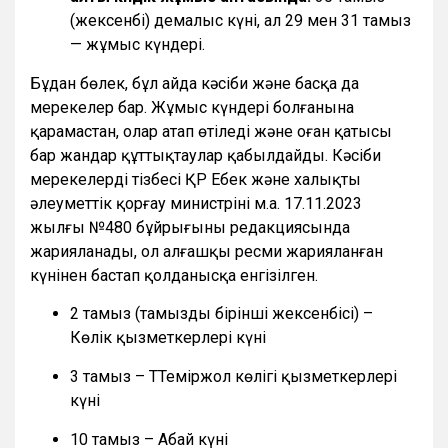
(жексенбі) демалыс күні, ал 29 мен 31 тамыз
— жұмыс күндері.
Бұдан бөлек, бұл айда кәсіби және басқа да
мерекелер бар. Жұмыс күндері болғанына
қарамастан, олар атап өтіледі және оған қатысы
бар жандар құттықтаулар қабылдайды. Кәсіби
мерекелердің тізбесі ҚР Еңбек және халықты
әлеуметтік қорғау министрінің м.а. 17.11.2023
жылғы №480 бұйрығының редакциясында
жарияланады, ол алғашқы ресми жарияланған
күнінен бастап қолданысқа енгізілген.
2 тамыз (тамыздың бірінші жексенбісі) –
Көлік қызметкерлері күні
3 тамыз – ТТеміржол көлігі қызметкерлері
күні
10 тамыз – Абай күні