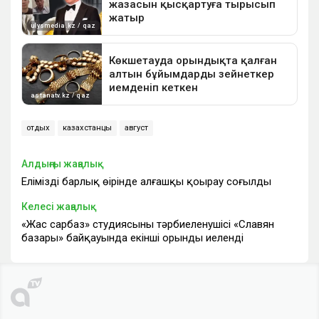
отдых
казахстанцы
август
Алдыңғы жаңалық
Еліміздің барлық өңірінде алғашқы қоңырау соғылды
Келесі жаңалық
«Жас сарбаз» студиясының тәрбиеленушісі «Славян
базары» байқауында екінші орынды иеленді