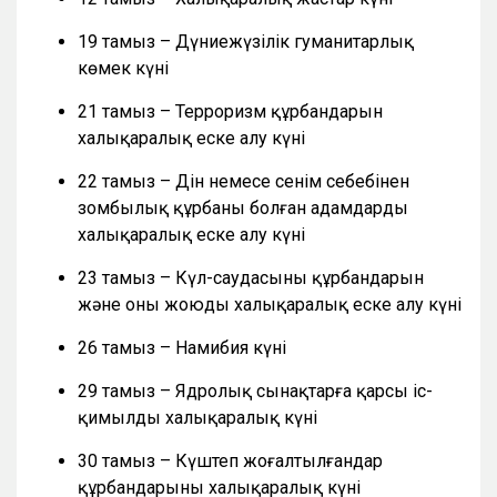
19 тамыз – Дүниежүзілік гуманитарлық
көмек күні
21 тамыз – Терроризм құрбандарын
халықаралық еске алу күні
22 тамыз – Дін немесе сенім себебінен
зомбылық құрбаны болған адамдарды
халықаралық еске алу күні
23 тамыз – Күл-саудасының құрбандарын
және оны жоюды халықаралық еске алу күні
26 тамыз – Намибия күні
29 тамыз – Ядролық сынақтарға қарсы іс-
қимылдың халықаралық күні
30 тамыз – Күштеп жоғалтылғандар
құрбандарының халықаралық күні