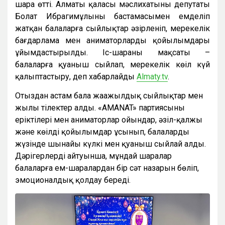
шара өтті. Алматы қаласы мәслихатының депутаты
Болат Ибрагимұлының бастамасымен емделіп
жатқан балаларға сыйлықтар әзірленіп, мерекелік
бағдарлама мен аниматорлардың қойылымдары
ұйымдастырылды. Іс-шараның мақсаты –
балаларға қуаныш сыйлап, мерекелік көңіл күй
қалыптастыру, деп хабарлайды
Аlmaty.tv
.
Отыздан астам бала жаңажылдық сыйлықтар мен
жылы тілектер алды. «AMANAT» партиясының
еріктілері мен аниматорлар ойындар, әзіл-қалжың
және көңілді қойылымдар ұсынып, балалардың
жүзінде шынайы күлкі мен қуаныш сыйлай алды.
Дәрігерлердің айтуынша, мұндай шаралар
балаларға ем-шаралардан бір сәт назарын бөліп,
эмоционалдық қолдау береді.