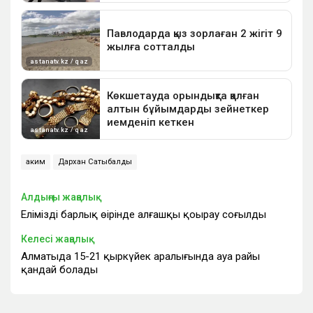
аким
Дархан Сатыбалды
Алдыңғы жаңалық
Еліміздің барлық өңірінде алғашқы қоңырау соғылды
Келесі жаңалық
Алматыда 15-21 қыркүйек аралығында ауа райы
қандай болады