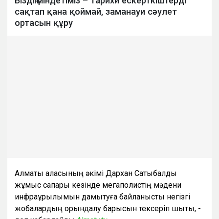
Біздің міндетіміз – тарихи ескерткіштерді
сақтап қана қоймай, заманауи сәулет
ортасын құру
Алматы қаласының әкімі Дархан Сатыбалды
жұмыс сапары кезінде мегаполистің мәдени
инфрақұрылымын дамытуға байланысты негізгі
жобалардың орындалу барысын тексеріп шықты, -