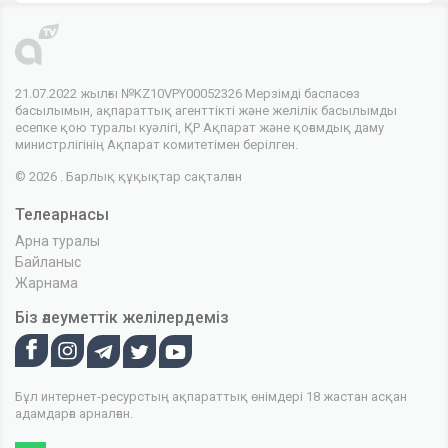
21.07.2022 жылғы №KZ10VPY00052326 Мерзімді баспасөз
басылымын, ақпараттық агенттікті және желілік басылымды
есепке қою туралы куәлігі, ҚР Ақпарат және қоғамдық даму
министрлігінің Ақпарат комитетімен берілген.
© 2026 . Барлық құқықтар сақталған
Телеарнасы
Арна туралы
Байланыс
Жарнама
Біз әлеуметтік желілердеміз
Бұл интернет-ресурстың ақпараттық өнімдері 18 жастан асқан
адамдарға арналған.