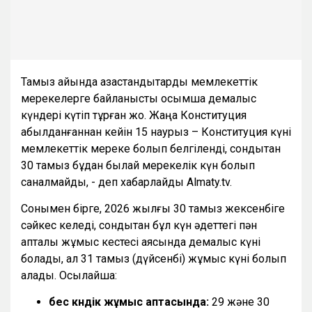
Тамыз айында қазақстандықтарды мемлекеттік
мерекелерге байланысты қосымша демалыс
күндері күтіп тұрған жоқ. Жаңа Конституция
қабылданғаннан кейін 15 наурыз – Конституция күні
мемлекеттік мереке болып белгіленді, сондықтан
30 тамыз бұдан былай мерекелік күн болып
саналмайды, - деп хабарлайды Almaty.tv.
Сонымен бірге, 2026 жылғы 30 тамыз жексенбіге
сәйкес келеді, сондықтан бұл күн әдеттегі пән
апталық жұмыс кестесі аясында демалыс күні
болады, ал 31 тамыз (дүйсенбі) жұмыс күні болып
қалады. Осылайша:
бес күндік жұмыс аптасында:
29 және 30