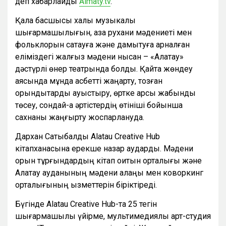
деп хабарлайды
Almaty.tv
.
Қала басшысы халық музыкалық
шығармашылығын, қазақ рухани мәдениеті мен
фольклорын сақтауға және дамытуға арналған
еліміздегі жалғыз мәдени нысан – «Алатау»
дәстүрлі өнер театрында болды. Қайта жөндеу
аясында мұнда қасбетті жаңарту, тозған
орындықтарды ауыстыру, өртке қарсы жабынды
төсеу, сондай-ақ әртістердің өтініші бойынша
сахнаны жаңғырту жоспарлануда.
Дархан Сатыбалды Alatau Сreative Hub
кітапханасына ерекше назар аударды. Мәдени
орын тұрғындардың кітап оқитын орталығы және
Алатау ауданының мәдени алаңы мен коворкинг
орталығының қызметтерін біріктіреді.
Бүгінде Alatau Creative Hub-та 25 тегін
шығармашылық үйірме, мультимедиялық арт-студия