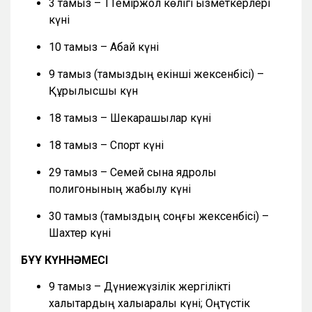
3 тамыз – ТТеміржол көлігі қызметкерлері
күні
10 тамыз – Абай күні
9 тамыз (тамыздың екінші жексенбісі) –
Құрылысшы күн
18 тамыз – Шекарашылар күні
18 тамыз – Спорт күні
29 тамыз – Семей сынақ ядролық
полигонының жабылу күні
30 тамыз (тамыздың соңғы жексенбісі) –
Шахтер күні
БҰҰ КҮННӘМЕСІ
9 тамыз – Дүниежүзілік жергілікті
халықтардың халықаралық күні; Оңтүстік