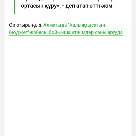
ортасын құру», - деп атап өтті әкім.
Оқи отырыңыз:
Алматыда "Халық қатысатын
бюджет"жобасы бойынша өтінімдер саны артуда