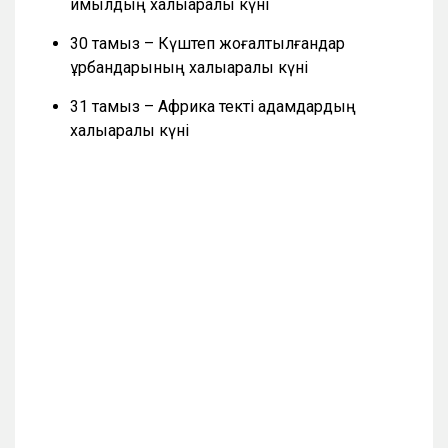
қимылдың халықаралық күні
30 тамыз – Күштеп жоғалтылғандар
құрбандарының халықаралық күні
31 тамыз – Африка текті адамдардың
халықаралық күні