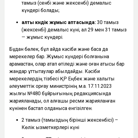
тамыз (сенбі және жексенбі) демалыс
күндері болады;
алты күндік жұмыс аптасында:
30 тамыз
(жексенбі) демалыс күні, ал 29 мен 31 тамыз
— жұмыс күндері.
Бұдан бөлек, бұл айда кәсіби және басқа да
мерекелер бар. Жұмыс күндері болғанына
қарамастан, олар атап өтіледі және оған қатысы бар
жандар құттықтаулар қабылдайды. Кәсіби
мерекелердің тізбесі ҚР Еңбек және халықты
әлеуметтік қорғау министрінің м.а. 17.11.2023
жылғы №480 бұйрығының редакциясында
жарияланады, ол алғашқы ресми жарияланған
күнінен бастап қолданысқа енгізілген.
2 тамыз (тамыздың бірінші жексенбісі) –
Көлік қызметкерлері күні