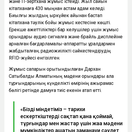
және IT-зертхана жұмыс істейді. Жыл сайын
кітапханаға 430 мыңнан астам адам келеді.
Биылғы жылдың қыркүйек айынан бастап
кітапхана тәулік бойы жұмыс кестесіне көшті.
Ерекше қажеттіліктері бар келушілер үшін жұмыс
орындары аудио сигналға және брайль дисплейіне
арналған бағдарламалық-аппараттық құралдармен
жабдықталған, радиожиілікті сәйкестендірудің
RFID-жүйесі енгізілген.
Жұмыс сапарын қорытындылаған Дархан
Сатыбалды Алматының мәдени орындары қала
тұрғындарының күнделікті өмірінің ажырамас
бөлігі ретінде дамуға тиіс екенін атап өтті.
«Біздің міндетіміз – тарихи
ескерткіштерді сақтап қана қоймай,
тұрғындар мен жастар үшін жаңа мәдени
мүмкіндіктер ашатын заманауи сәулет