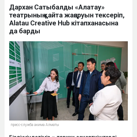
Дархан Сатыбалды «Алатау»
театрының қайта жаңаруын тексеріп,
Alatau Сreative Hub кітапханасына
да барды
пресс-служба акима Алматы