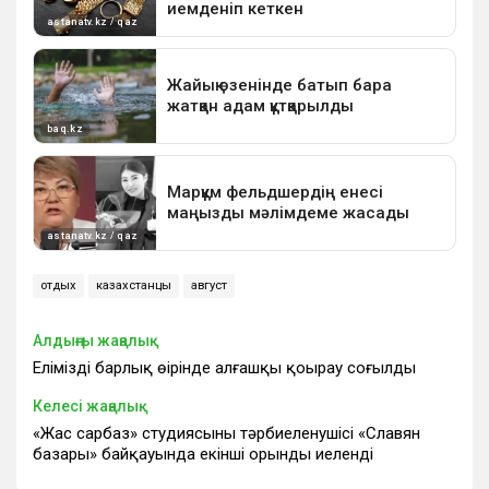
отдых
казахстанцы
август
Алдыңғы жаңалық
Еліміздің барлық өңірінде алғашқы қоңырау соғылды
Келесі жаңалық
«Жас сарбаз» студиясының тәрбиеленушісі «Славян
базары» байқауында екінші орынды иеленді