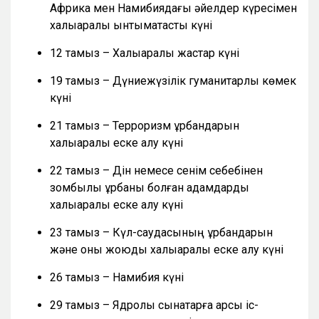
Африка мен Намибиядағы әйелдер күресімен
халықаралық ынтымақтастық күні
12 тамыз – Халықаралық жастар күні
19 тамыз – Дүниежүзілік гуманитарлық көмек
күні
21 тамыз – Терроризм құрбандарын
халықаралық еске алу күні
22 тамыз – Дін немесе сенім себебінен
зомбылық құрбаны болған адамдарды
халықаралық еске алу күні
23 тамыз – Күл-саудасының құрбандарын
және оны жоюды халықаралық еске алу күні
26 тамыз – Намибия күні
29 тамыз – Ядролық сынақтарға қарсы іс-