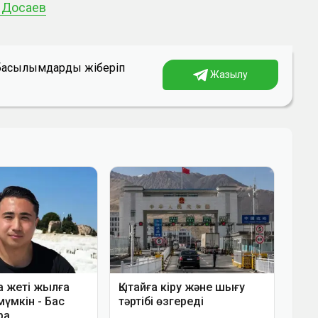
т Досаев
а басылымдарды жіберіп
Жазылу