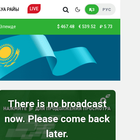
LIVE
АУА РАЙЫ
ҚАЗ
РУС
Әлемде
$
467.48
€
539.52
₽
5.73