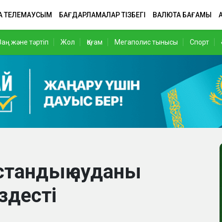
А ТЕЛЕМАУСЫМ
БАҒДАРЛАМАЛАР ТІЗБЕГІ
ВАЛЮТА БАҒАМЫ
Заң және тәртіп
Жол
Қоғам
Мегаполис тынысы
Спорт
стандық ауданы
здесті