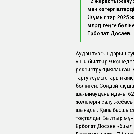
12 жерасты жаяу 
мен көтергіштер
Жұмыстар 2025 жы
млрд теңге бөлін
Ерболат Досаев.
Аудан тұрғындарын су
үшін былтыр 9 көшедег
реконструкцияланған. 
тарту жұмыстарын аяқт
бөлінген. Сондай-ақ ша
шағынауданындағы 62 
желілерін салу жобас
шығады. Қала басшыс
тоқталды. Былтыр мұнда
Ерболат Досаев «биыл