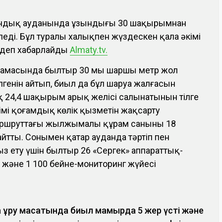
андық ауданында ұзындығы 30 шақырымнан
еді. Бұл туралы халықпен жүздескен қала әкімі
, деп хабарлайды
Almaty.tv.
амасында былтыр 30 мың шаршы метр жол
ілгенін айтып, биыл да бұл шаруа жалғасын
қ 24,4 шақырым арық желісі салынатынын тілге
кімі қоғамдық көлік қызметін жақсарту
аршруттағы жылжымалы құрам санының 18
айтты. Сонымен қатар ауданда тәртіп пен
ыз ету үшін былтыр 26 «Сергек» аппараттық-
 және 1 100 бейне-мониторинг жүйесі
 құру мақсатында биыл мамырда 5 жер үсті және