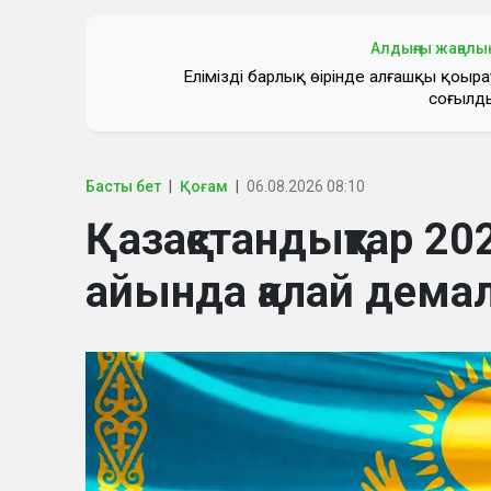
Алдыңғы жаңалы
Еліміздің барлық өңірінде алғашқы қоңыра
соғылд
Басты бет
Қоғам
06.08.2026 08:10
Қазақстандықтар 
айында қалай дем