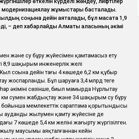
жүргіншілер өткелін күрделі жөндеу, лифтілер
ді модернизациялау жұмыстары басталады.
лдың соңына дейін аяқталады, бұл мақсатқа 1,9
еді, – деп хабарлайды Алматы қаласының әкімі
мен және су бұру жүйесімен қамтамасыз ету
і 8,9 шақырым инженерлік желі
Жыл соңына дейін тағы 4 көшеде 6,2 км құбыр
ау жоспарланды. Бұл шаруаға 3,4 млрд теңге
һар әкімінің сөзінше, биыл мамырда Нұрлытау
км сумен жабдықтау және 34 шақырым су бұру
ы бойынша мемлекеттік сараптама қорытындысы
ы ауданды жылумен қамту жүйесіне де
ғы 7 көшеде 5,4 км желіні жаңғырту жүргізілген.
 жылу маусымы аяқталғаннан кейін