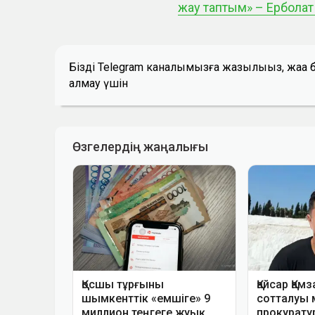
жау таптым» – Ербола
Біздің Telegram каналымызға жазылыңыз, жаң
алмау үшін