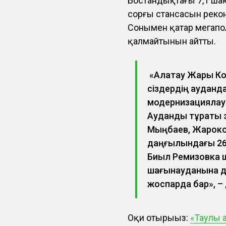
Бостандықтағы 7,1 ша
сорғы стансасын рекон
Сонымен қатар мегапо
қалмайтынын айтты.
«Алатау Жарық Ко
сіздердің ауданд
модернизациялау
Ауданды тұрақты 
Мыңбаев, Жароков
даңғылындағы 26 
Биыл Ремизовка 
шағынауданына де
жоспарда бар», – д
Оқи отырыңыз:
«Таулы 