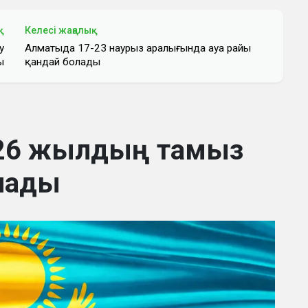
қ
Келесі жаңалық
у
Алматыда 17-23 наурыз аралығында ауа райы
ы
қандай болады
2026 жылдың тамыз
алады