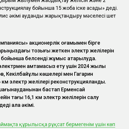
қырым жылумен жабдықтау желісін және 2
струкциялау бойынша 15 жоба іске асады» деді.
лис әкімі ауданды жарықтандыру мәселесі шет
мпаниясы» акционерлік қоғамымен бірге
арыңыздағы тозығы жеткен электр желілерін
 бойынша белсенді жұмыс атқарылуда.
электрмен қамтамасыз ету үшін 2024 жылы
, Кекілбайұлы көшелері мен Гагарин
км электр желілері реконструкцияланды.
шағынауданынан бастап Ерменсай
йін тағы 16,1 км электр желілерін салу
еді қала әкімі.
аймақта құрылысқа рұқсат бермегенім үшін көп