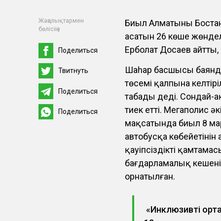
Жаңалықтармен
Биыл Алматының Бост
бөлісіңіз
асатын 26 көше жөндел
Ерболат Досаев айтты
Поделиться
Шаһар басшысы баянд
Твитнуть
төсемі қалпына келтір
Поделиться
табады деді. Сондай-а
тиек етті. Мегаполис ә
Поделиться
мақсатында биыл 8 м
автобусқа көбейетінін 
қауіпсіздікті қамтамас
бағдарламалық кешені
орнатылған.
«Инклюзивті орта