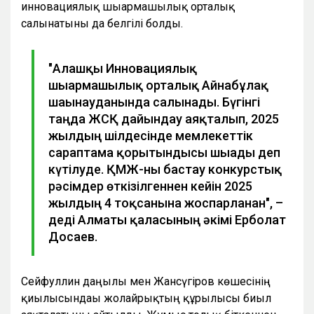
инновациялық шығармашылық орталық
салынатыны да белгілі болды.
"Алғашқы Инновациялық
шығармашылық орталық Айнабұлақ
шағынауданында салынады. Бүгінгі
таңда ЖСҚ дайындау аяқталып, 2025
жылдың шілдесінде мемлекеттік
сараптама қорытындысы шығады деп
күтілуде. ҚМЖ-ны бастау конкурстық
рәсімдер өткізілгеннен кейін 2025
жылдың 4 тоқсанына жоспарланған", –
деді Алматы қаласының әкімі Ерболат
Досаев.
Сейфуллин даңғылы мен Жансүгіров көшесінің
қиылысындағы жолайрықтың құрылысы биыл