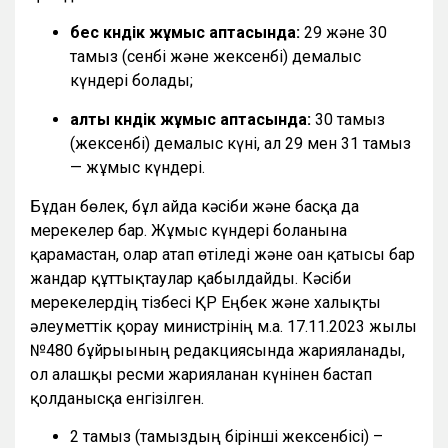
бес күндік жұмыс аптасында:
29 және 30
тамыз (сенбі және жексенбі) демалыс
күндері болады;
алты күндік жұмыс аптасында:
30 тамыз
(жексенбі) демалыс күні, ал 29 мен 31 тамыз
— жұмыс күндері.
Бұдан бөлек, бұл айда кәсіби және басқа да
мерекелер бар. Жұмыс күндері болғанына
қарамастан, олар атап өтіледі және оған қатысы бар
жандар құттықтаулар қабылдайды. Кәсіби
мерекелердің тізбесі ҚР Еңбек және халықты
әлеуметтік қорғау министрінің м.а. 17.11.2023 жылғы
№480 бұйрығының редакциясында жарияланады,
ол алғашқы ресми жарияланған күнінен бастап
қолданысқа енгізілген.
2 тамыз (тамыздың бірінші жексенбісі) –