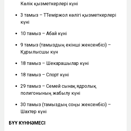
Көлік қызметкерлері күні
3 тамыз – ТТеміржол көлігі қызметкерлері
күні
10 тамыз – Абай күні
9 тамыз (тамыздың екінші жексенбісі) –
Құрылысшы күн
18 тамыз – Шекарашылар күні
18 тамыз – Спорт күні
29 тамыз – Семей сынақ ядролық
полигонының жабылу күні
30 тамыз (тамыздың соңғы жексенбісі) –
Шахтер күні
БҰҰ КҮННӘМЕСІ