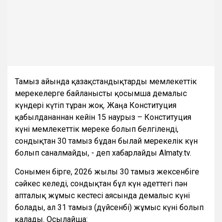
Тамыз айында қазақстандықтарды мемлекеттік
мерекелерге байланысты қосымша демалыс
күндері күтіп тұрған жоқ. Жаңа Конституция
қабылданғаннан кейін 15 наурыз – Конституция
күні мемлекеттік мереке болып белгіленді,
сондықтан 30 тамыз бұдан былай мерекелік күн
болып саналмайды, - деп хабарлайды Almaty.tv.
Сонымен бірге, 2026 жылғы 30 тамыз жексенбіге
сәйкес келеді, сондықтан бұл күн әдеттегі пән
апталық жұмыс кестесі аясында демалыс күні
болады, ал 31 тамыз (дүйсенбі) жұмыс күні болып
қалады. Осылайша: