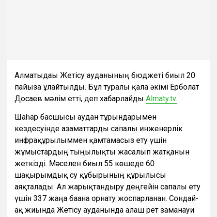
Алматыдағы Жетісу ауданының бюджеті биыл 20
пайызға ұлғайтылды. Бұл туралы қала әкімі Ерболат
Досаев мәлім етті, деп хабарлайды
Almaty.tv.
Шаһар басшысы аудан тұрғындарымен
кездесуінде азаматтарды сапалы инженерлік
инфрақұрылыммен қамтамасыз ету үшін
жұмыстардың тыңғылықты жасалып жатқанын
жеткізді. Мәселен биыл 55 көшеде 60
шақырымдық су құбырының құрылысы
аяқталады. Ал жарықтандыру деңгейін сапалы ету
үшін 337 жаңа бағана орнату жоспарланған. Сондай-
ақ жиында Жетісу ауданында алғаш рет заманауи