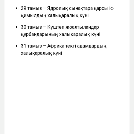
29 тамыз – Ядролық сынақтарға қарсы іс-
қимылдың халықаралық күні
30 тамыз – Күштеп жоғалтылғандар
құрбандарының халықаралық күні
31 тамыз – Африка текті адамдардың
халықаралық күні