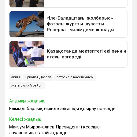
аким
Ерболат Досаев
встреча с населением
Жетысуский район
Алдыңғы жаңалық
Еліміздің барлық өңірінде алғашқы қоңырау соғылды
Келесі жаңалық
Мағзұм Мырзағалиев Президенттің кеңесшісі
лауазымына тағайындалды