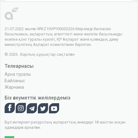
21.07.2022 жылғы №KZ10VPY00052326 Мерзімді баспасөз
басылымын, ақпараттық агенттікті және желілік басылымды
есепке қою туралы куәлігі, ҚР Ақпарат және қоғамдық даму
министрлігінің Ақпарат комитетімен берілген.
© 2026 . Барлық құқықтар сақталған
Телеарнасы
Арна туралы
Байланыс
Жарнама
Біз әлеуметтік желілердеміз
Бұл интернет-ресурстың ақпараттық өнімдері 18 жастан асқан
адамдарға арналған.