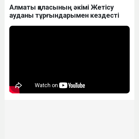
Алматы қаласының әкімі Жетісу
ауданы тұрғындарымен кездесті