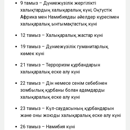
9 тамыз – Дүниежүзілік жергілікті
халықтардың халықаралық күні; Оңтүстік
Африка мен Намибиядағы әйелдер күресімен
халықаралық ынтымақтастық күні
12 тамыз – Халықаралық жастар күні
19 тамыз – Дүниежүзілік гуманитарлық
көмек күні
21 тамыз – Терроризм құрбандарын
халықаралық еске алу күні
22 тамыз – Дін немесе сенім себебінен
зомбылық құрбаны болған адамдарды
халықаралық еске алу күні
23 тамыз – Күл-саудасының құрбандарын
және оны жоюды халықаралық еске алу күні
26 тамыз – Намибия күні