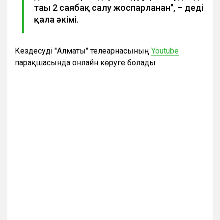
тағы 2 саябақ салу жоспарланған", – деді
қала әкімі.
Кездесуді "Алматы" телеарнасының
Youtube
парақшасында онлайн көруге болады