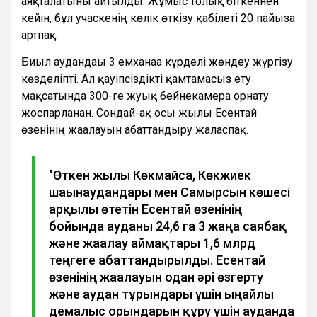
аяқталатыны айтылды. Жұмыс толық біткеннен
кейін, бұл учаскенің көлік өткізу қабілеті 20 пайызға
артпақ.
Биыл аудандағы 3 емханаға күрделі жөндеу жүргізу
көзделіпті. Ал қауіпсіздікті қамтамасыз ету
мақсатында 300-ге жуық бейнекамера орнату
жоспарланған. Сондай-ақ осы жылы Есентай
өзенінің жағалауын абаттандыру жалғаспақ.
"Өткен жылы Көкмайса, Көкжиек
шағынаудандары мен Самырсын көшесі
арқылы өтетін Есентай өзенінің
бойында ауданы 24,6 га 3 жаңа саябақ
және жағалау аймақтары 1,6 млрд
теңгеге абаттандырылды. Есентай
өзенінің жағалауын одан әрі өзгерту
және аудан тұрғындары үшін ыңғайлы
демалыс орындарын құру үшін ауданда