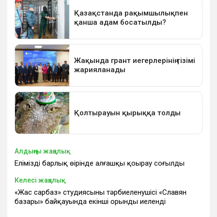
Алдыңғы жаңалық
Еліміздің барлық өңірінде алғашқы қоңырау соғылды
Келесі жаңалық
«Жас сарбаз» студиясының тәрбиеленушісі «Славян
базары» байқауында екінші орынды иеленді