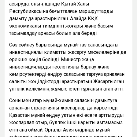
асыруда, оның ішінде Қытай Халық
Республикасына бағытталған маршруттарды
дамыту да қарастырылған. Алайда КҚК
экономикалық тиімділігі жоғары және басым
тасымалдау арнасы болып қала береді.
Сөз сөйлеу барысында мұнай-газ саласындағы
инвестициялық климатты жақсарту мәселелеріне де
ерекше көңіл бөлінді. Министр жаңа
инвестицияларды геологиялық барлау және
көмірсутектерді өндіру саласына тартуға арналған
салықтық жеңілдіктерді қарастыратын Жақсартылған
үлгілік келісімнің жұмыс істеп тұрғанын атап өтті.
Сонымен қатар мұнай-химия саласын дамытуға
арналған стратегиялық жоспарлар да көрсетілді.
Қазақстан мұнай өңдеу қуатын екі есеге арттыруды
жоспарлап отыр, бұл тек ішкі нарықты қамтамасыз
етіп қана қоймай, Орталық Азия өңірінде мұнай