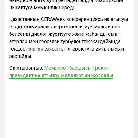
өнімдерін жеткізуші ретіндегі елдің позициясын
нығайтуға мүмкіндік береді.
Қазақстанның CERAWeek конференциясына қатысуы
елдің халықаралық энергетикалық қауымдастықпен
белсенді диалог жүргізуге және жаһандық сын-
қатерлер мен геосаяси турбуленттік жағдайында
теңдестірілген саясатты ілгерілетуге ұмтылысын
растайды.
Оқи отырыңыз:
Мемлекет басшысы Грекия
президентіне құттықтау жеделхатын жолдады