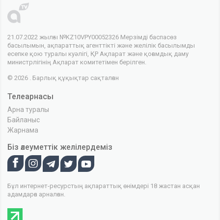
21.07.2022 жылғы №KZ10VPY00052326 Мерзімді баспасөз
басылымын, ақпараттық агенттікті және желілік басылымды
есепке қою туралы куәлігі, ҚР Ақпарат және қоғамдық даму
министрлігінің Ақпарат комитетімен берілген.
© 2026 . Барлық құқықтар сақталған
Телеарнасы
Арна туралы
Байланыс
Жарнама
Біз әлеуметтік желілердеміз
Бұл интернет-ресурстың ақпараттық өнімдері 18 жастан асқан
адамдарға арналған.