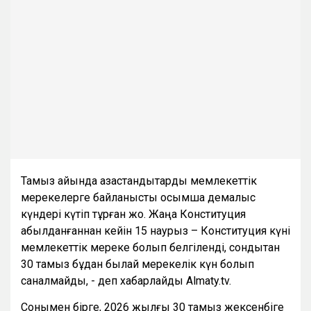
Тамыз айында қазақстандықтарды мемлекеттік
мерекелерге байланысты қосымша демалыс
күндері күтіп тұрған жоқ. Жаңа Конституция
қабылданғаннан кейін 15 наурыз – Конституция күні
мемлекеттік мереке болып белгіленді, сондықтан
30 тамыз бұдан былай мерекелік күн болып
саналмайды, - деп хабарлайды Almaty.tv.
Сонымен бірге, 2026 жылғы 30 тамыз жексенбіге