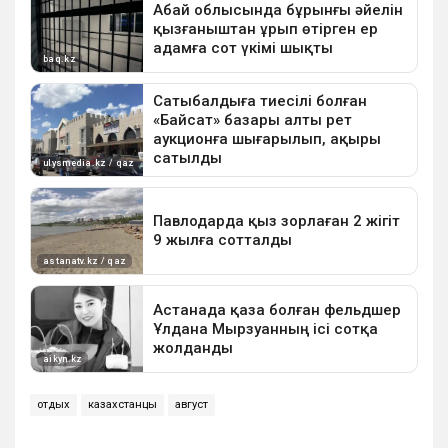
отдых
казахстанцы
август