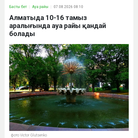
Басты бет
Ауа райы
07.08.2026 08:10
Алматыда 10-16 тамыз
аралығында ауа райы қандай
болады
фото Victor Glutsenko