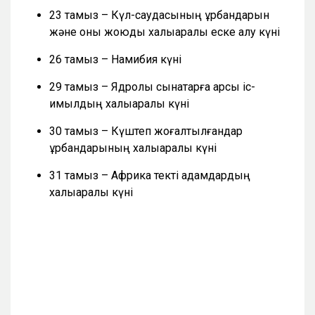
23 тамыз – Күл-саудасының құрбандарын
және оны жоюды халықаралық еске алу күні
26 тамыз – Намибия күні
29 тамыз – Ядролық сынақтарға қарсы іс-
қимылдың халықаралық күні
30 тамыз – Күштеп жоғалтылғандар
құрбандарының халықаралық күні
31 тамыз – Африка текті адамдардың
халықаралық күні