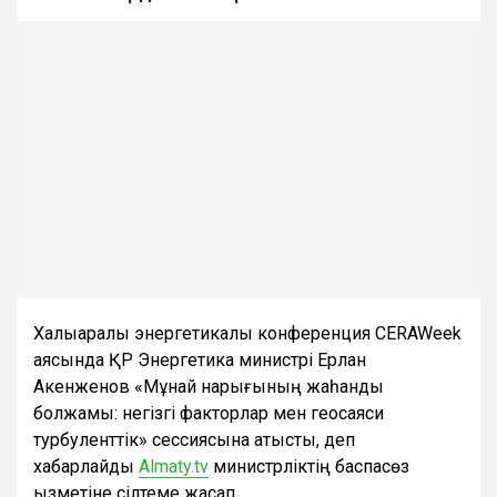
Халықаралық энергетикалық конференция CERAWeek
аясында ҚР Энергетика министрі Ерлан
Ақкенженов «Мұнай нарығының жаһандық
болжамы: негізгі факторлар мен геосаяси
турбуленттік» сессиясына қатысты, деп
хабарлайды
Almaty.tv
министрліктің баспасөз
қызметіне сілтеме жасап.