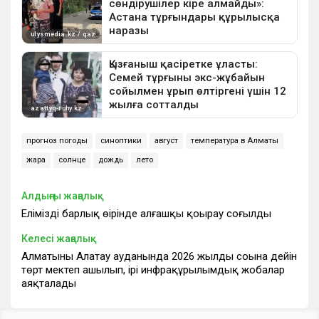
прогноз погоды
синоптики
август
температура в Алматы
жара
солнце
дождь
лето
Алдыңғы жаңалық
Еліміздің барлық өңірінде алғашқы қоңырау соғылды
Келесі жаңалық
Алматының Алатау ауданында 2026 жылдың соңына дейін
төрт мектеп ашылып, ірі инфрақұрылымдық жобалар
аяқталады