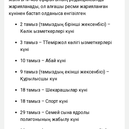
жарияланады, ол алғашқы ресми жарияланған
күнінен бастап қолданысқа енгізілген.
2 тамыз (тамыздың бірінші жексенбісі) –
Көлік қызметкерлері күні
3 тамыз – ТТеміржол көлігі қызметкерлері
күні
10 тамыз – Абай күні
9 тамыз (тамыздың екінші жексенбісі) –
Құрылысшы күн
18 тамыз – Шекарашылар күні
18 тамыз – Спорт күні
29 тамыз – Семей сынақ ядролық
полигонының жабылу күні