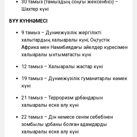
30 тамыз (тамыздың соңғы жексенбісі) –
Шахтер күні
БҰҰ КҮННӘМЕСІ
9 тамыз – Дүниежүзілік жергілікті
халықтардың халықаралық күні; Оңтүстік
Африка мен Намибиядағы әйелдер күресімен
халықаралық ынтымақтастық күні
12 тамыз – Халықаралық жастар күні
19 тамыз – Дүниежүзілік гуманитарлық көмек
күні
21 тамыз – Терроризм құрбандарын
халықаралық еске алу күні
22 тамыз – Дін немесе сенім себебінен
зомбылық құрбаны болған адамдарды
халықаралық еске алу күні