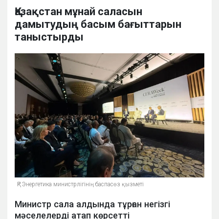
Қазақстан мұнай саласын
дамытудың басым бағыттарын
таныстырды
ҚР Энергетика министрлігінің баспасөз қызметі
Министр сала алдында тұрған негізгі
мәселелерді атап көрсетті