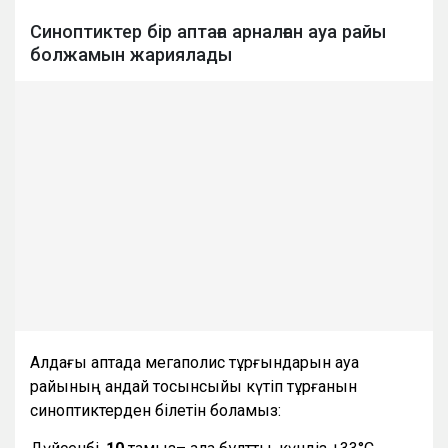
Синоптиктер бір аптаға арналған ауа райы
болжамын жариялады
Алдағы аптада мегаполис тұрғындарын ауа
райының қандай тосынсыйы күтіп тұрғанын
синоптиктерден білетін боламыз: