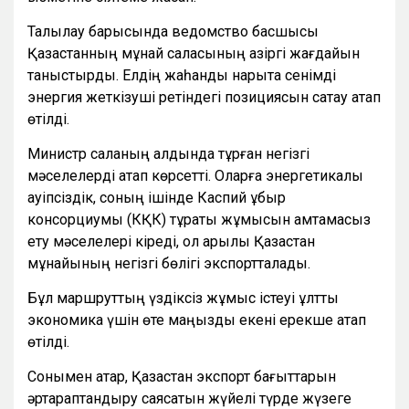
Талқылау барысында ведомство басшысы
Қазақстанның мұнай саласының қазіргі жағдайын
таныстырды. Елдің жаһандық нарықта сенімді
энергия жеткізуші ретіндегі позициясын сақтау атап
өтілді.
Министр саланың алдында тұрған негізгі
мәселелерді атап көрсетті. Оларға энергетикалық
қауіпсіздік, соның ішінде Каспий құбыр
консорциумы (КҚК) тұрақты жұмысын қамтамасыз
ету мәселелері кіреді, ол арқылы Қазақстан
мұнайының негізгі бөлігі экспортталады.
Бұл маршруттың үздіксіз жұмыс істеуі ұлттық
экономика үшін өте маңызды екені ерекше атап
өтілді.
Сонымен қатар, Қазақстан экспорт бағыттарын
әртараптандыру саясатын жүйелі түрде жүзеге