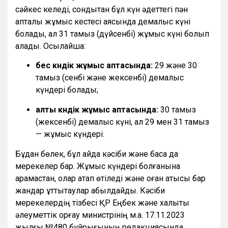
сәйкес келеді, сондықтан бұл күн әдеттегі пән
апталық жұмыс кестесі аясында демалыс күні
болады, ал 31 тамыз (дүйсенбі) жұмыс күні болып
қалады. Осылайша:
бес күндік жұмыс аптасында:
29 және 30
тамыз (сенбі және жексенбі) демалыс
күндері болады;
алты күндік жұмыс аптасында:
30 тамыз
(жексенбі) демалыс күні, ал 29 мен 31 тамыз
— жұмыс күндері.
Бұдан бөлек, бұл айда кәсіби және басқа да
мерекелер бар. Жұмыс күндері болғанына
қарамастан, олар атап өтіледі және оған қатысы бар
жандар құттықтаулар қабылдайды. Кәсіби
мерекелердің тізбесі ҚР Еңбек және халықты
әлеуметтік қорғау министрінің м.а. 17.11.2023
жылғы №480 бұйрығының редакциясында