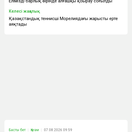
Еліміздің барлық өңірінде алғашқы қоңырау соғылды
Келесі жаңалық
Қазақстандық теннисші Морелиядағы жарысты ерте
аяқтады
Басты бет
Қоғам
07.08.2026 09:59