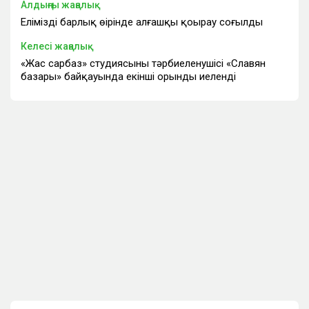
Алдыңғы жаңалық
Еліміздің барлық өңірінде алғашқы қоңырау соғылды
Келесі жаңалық
«Жас сарбаз» студиясының тәрбиеленушісі «Славян
базары» байқауында екінші орынды иеленді