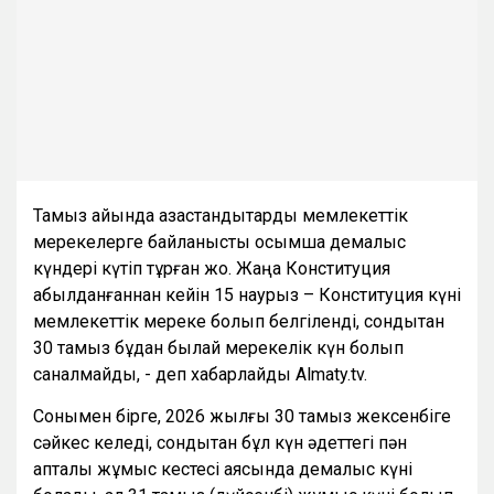
Тамыз айында қазақстандықтарды мемлекеттік
мерекелерге байланысты қосымша демалыс
күндері күтіп тұрған жоқ. Жаңа Конституция
қабылданғаннан кейін 15 наурыз – Конституция күні
мемлекеттік мереке болып белгіленді, сондықтан
30 тамыз бұдан былай мерекелік күн болып
саналмайды, - деп хабарлайды Almaty.tv.
Сонымен бірге, 2026 жылғы 30 тамыз жексенбіге
сәйкес келеді, сондықтан бұл күн әдеттегі пән
апталық жұмыс кестесі аясында демалыс күні