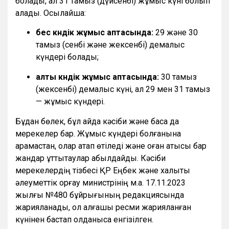
болады, ал 31 тамыз (дүйсенбі) жұмыс күні болып
қалады. Осылайша:
бес күндік жұмыс аптасында:
29 және 30
тамыз (сенбі және жексенбі) демалыс
күндері болады;
алты күндік жұмыс аптасында:
30 тамыз
(жексенбі) демалыс күні, ал 29 мен 31 тамыз
— жұмыс күндері.
Бұдан бөлек, бұл айда кәсіби және басқа да
мерекелер бар. Жұмыс күндері болғанына
қарамастан, олар атап өтіледі және оған қатысы бар
жандар құттықтаулар қабылдайды. Кәсіби
мерекелердің тізбесі ҚР Еңбек және халықты
әлеуметтік қорғау министрінің м.а. 17.11.2023
жылғы №480 бұйрығының редакциясында
жарияланады, ол алғашқы ресми жарияланған
күнінен бастап қолданысқа енгізілген.