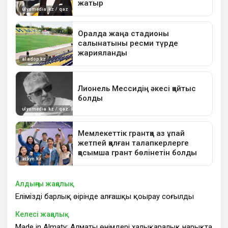
Алдыңғы жаңалық
Еліміздің барлық өңірінде алғашқы қоңырау соғылды
Келесі жаңалық
Made in Almaty: Алматы өнімдері халықаралық нарықта