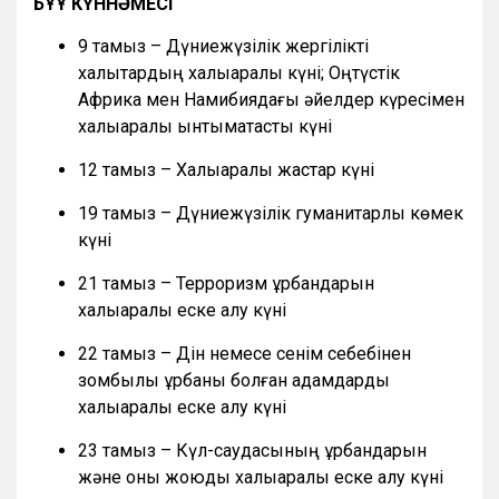
БҰҰ КҮННӘМЕСІ
9 тамыз – Дүниежүзілік жергілікті
халықтардың халықаралық күні; Оңтүстік
Африка мен Намибиядағы әйелдер күресімен
халықаралық ынтымақтастық күні
12 тамыз – Халықаралық жастар күні
19 тамыз – Дүниежүзілік гуманитарлық көмек
күні
21 тамыз – Терроризм құрбандарын
халықаралық еске алу күні
22 тамыз – Дін немесе сенім себебінен
зомбылық құрбаны болған адамдарды
халықаралық еске алу күні
23 тамыз – Күл-саудасының құрбандарын
және оны жоюды халықаралық еске алу күні