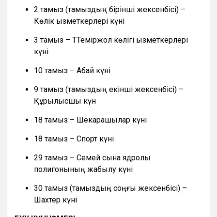
2 тамыз (тамыздың бірінші жексенбісі) –
Көлік қызметкерлері күні
3 тамыз – ТТеміржол көлігі қызметкерлері
күні
10 тамыз – Абай күні
9 тамыз (тамыздың екінші жексенбісі) –
Құрылысшы күн
18 тамыз – Шекарашылар күні
18 тамыз – Спорт күні
29 тамыз – Семей сынақ ядролық
полигонының жабылу күні
30 тамыз (тамыздың соңғы жексенбісі) –
Шахтер күні