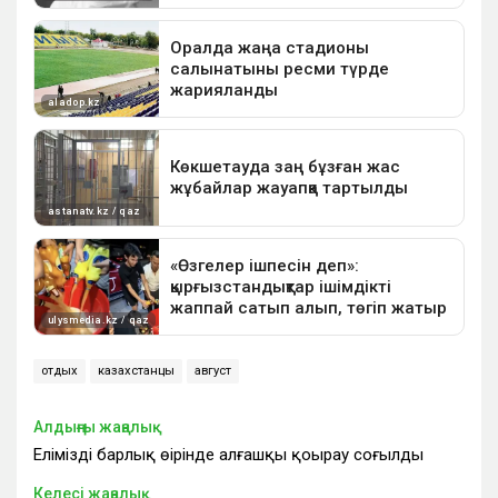
отдых
казахстанцы
август
Алдыңғы жаңалық
Еліміздің барлық өңірінде алғашқы қоңырау соғылды
Келесі жаңалық