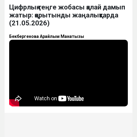
Цифрлық теңге жобасы қалай дамып
жатыр: қорытынды жаңалықтарда
(21.05.2026)
Бекбергенова Арайлым Манатқызы