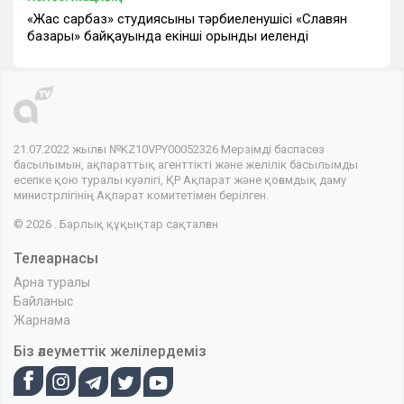
«Жас сарбаз» студиясының тәрбиеленушісі «Славян
базары» байқауында екінші орынды иеленді
21.07.2022 жылғы №KZ10VPY00052326 Мерзімді баспасөз
басылымын, ақпараттық агенттікті және желілік басылымды
есепке қою туралы куәлігі, ҚР Ақпарат және қоғамдық даму
министрлігінің Ақпарат комитетімен берілген.
© 2026 . Барлық құқықтар сақталған
Телеарнасы
Арна туралы
Байланыс
Жарнама
Біз әлеуметтік желілердеміз