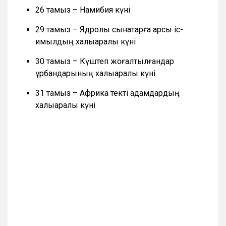
26 тамыз – Намибия күні
29 тамыз – Ядролық сынақтарға қарсы іс-
қимылдың халықаралық күні
30 тамыз – Күштеп жоғалтылғандар
құрбандарының халықаралық күні
31 тамыз – Африка текті адамдардың
халықаралық күні