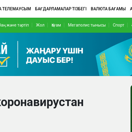
А ТЕЛЕМАУСЫМ
БАҒДАРЛАМАЛАР ТІЗБЕГІ
ВАЛЮТА БАҒАМЫ
Заң және тәртіп
Жол
Қоғам
Мегаполис тынысы
Спорт
коронавирустан