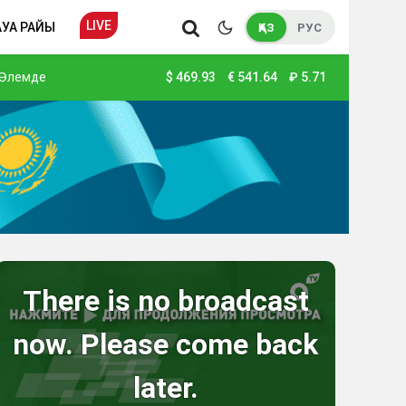
LIVE
АУА РАЙЫ
ҚАЗ
РУС
Әлемде
$
469.93
€
541.64
₽
5.71