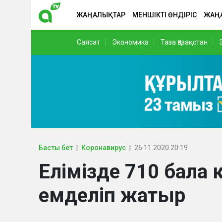
ЖАҢАЛЫҚТАР
МЕНШІКТІ ӨНДІРІС
ЖАҢ
Саясат
Экономика
Таза Қазақстан
Басты бет
Коронавирус
26.11.2020 20:19
Елімізде 710 бала 
емделіп жатыр