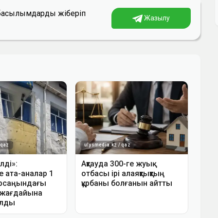
а басылымдарды жіберіп
Жазылу