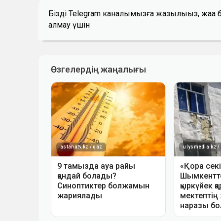
Біздің Telegram каналымызға жазылыңыз, жаң
алмау үшін