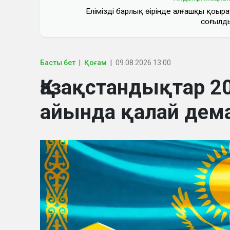
Еліміздің барлық өңірінде алғашқы қоңыра
соғылд
Басты бет
Қоғам
09.08.2026 13:00
Қазақстандықтар 
айында қалай дем