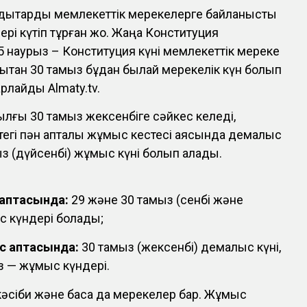
ндықтарды мемлекеттік мерекелерге байланысты
рі күтіп тұрған жоқ. Жаңа Конституция
15 наурыз – Конституция күні мемлекеттік мереке
дықтан 30 тамыз бұдан былай мерекелік күн болып
рлайды Almaty.tv.
ылғы 30 тамыз жексенбіге сәйкес келеді,
ттегі пән апталық жұмыс кестесі аясында демалыс
ыз (дүйсенбі) жұмыс күні болып қалады.
 аптасында:
29 және 30 тамыз (сенбі және
с күндері болады;
с аптасында:
30 тамыз (жексенбі) демалыс күні,
з — жұмыс күндері.
кәсіби және басқа да мерекелер бар. Жұмыс