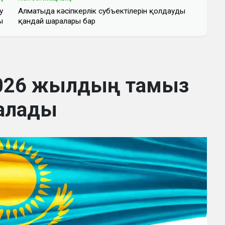
у
Алматыда кәсіпкерлік субъектілерін қолдаудың
ы
қандай шаралары бар
2026 жылдың тамыз
алады