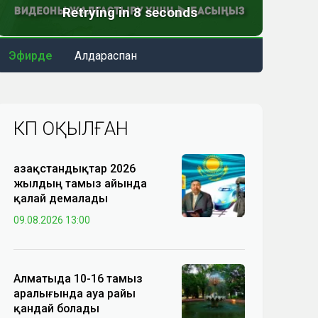
Эфирде
Алдараспан
КӨП ОҚЫЛҒАН
Қазақстандықтар 2026
жылдың тамыз айында
қалай демалады
09.08.2026 13:00
Алматыда 10-16 тамыз
аралығында ауа райы
қандай болады