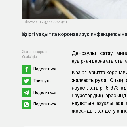
Фото: ашық дереккөзден
Қазіргі уақытта коронавирус инфекциясы
Жаңалықтармен
Денсаулық сақтау мин
бөлісіңіз
ауырғандарға қатысты 
Поделиться
Қазіргі уақытта корон
жалғастыруда. Оның 
Твитнуть
науқас жатыр. 8 373 
Поделиться
науқастардың арасынд
науқастың ахуалы аса 
Поделиться
жасанды желдету апп