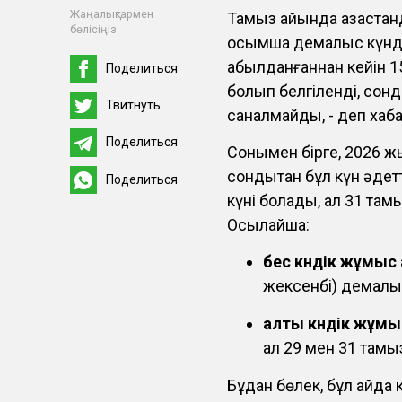
Жаңалықтармен
Тамыз айында қазақста
бөлісіңіз
қосымша демалыс күнде
қабылданғаннан кейін 
Поделиться
болып белгіленді, сон
Твитнуть
саналмайды, - деп хаба
Поделиться
Сонымен бірге, 2026 ж
сондықтан бұл күн әде
Поделиться
күні болады, ал 31 там
Осылайша:
бес күндік жұмыс
жексенбі) демалы
алты күндік жұмы
ал 29 мен 31 тамы
Бұдан бөлек, бұл айда 