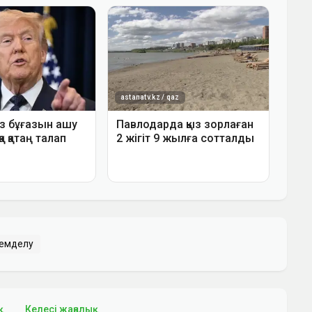
емделу
қ
Келесі жаңалық