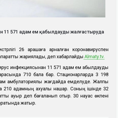
нан 11 571 адам ем қабылдауды жалғастыруда
истрлігі 26 қарашаға арналған коронавируспен
ақпаратты жариялады, деп хабарлайды
Almaty.tv.
авирус инфекциясынан 11 571 адам ем қабылдауды
арасында 710 бала бар. Стационарларда 3 198
адам амбулаториялық жағдайда емделуде. Жалпы
а 210 адамның ахуалы нашар. Соның ішінде 32
қатты ауыр деп бағаланып отыр. 30 науқас өкпені
аратында жатыр.