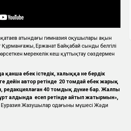
ақатаев атындағы гимназия оқушылары ақын
т Құрманғажы, Ержанат Байқабай сынды белгілі
өрсеткен мерекелік кеш құттықтау сөздермен
да қанша еңбек істедік, халыққа не бердік
рге дейін автор ретінде 20 томдай еңбек жарық
н, редакциялаған 40 томдық дүние бар. Жалпы
 жұрт алдында есеп ретінде айтып жатырмын»,
е Еуразия Жазушылар одағының мүшесі Жәди