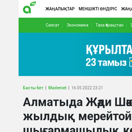
ЖАҢАЛЫҚТАР
МЕНШІКТІ ӨНДІРІС
ЖАҢ
Саясат
Экономика
Таза Қазақстан
Басты бет
Madeniet
16.05.2022 23:21
Алматыда Жәди Шә
жылдық мерейтой
шығармашылық ке