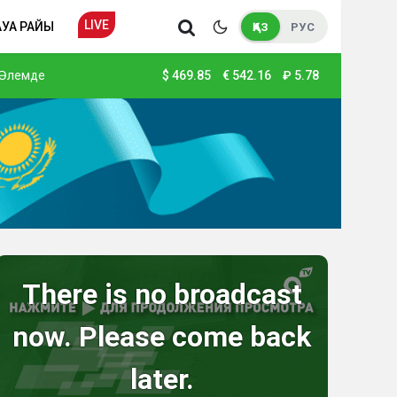
LIVE
АУА РАЙЫ
ҚАЗ
РУС
Әлемде
$
469.85
€
542.16
₽
5.78