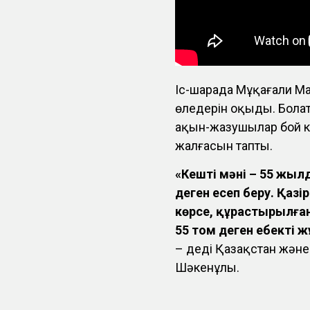
Іс-шарада Мұқағали М
өлеңдерін оқыды. Бола
ақын-жазушылар бой к
жалғасын тапты.
«Кештің мәні – 55 жыл
деген есеп беру. Қазі
көрсе, құрастырылға
55 том деген еңбекті
– деді Қазақстан жән
Шәкенұлы.