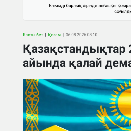
Еліміздің барлық өңірінде алғашқы қоңыра
соғылд
Басты бет
Қоғам
06.08.2026 08:10
Қазақстандықтар
айында қалай дем