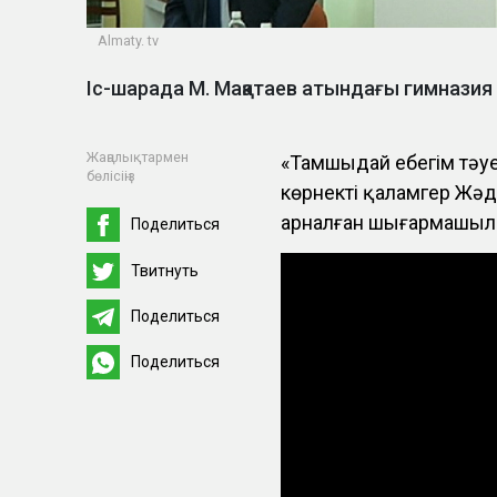
Almaty. tv
Іс-шарада М. Мақатаев атындағы гимназия
Жаңалықтармен
«Тамшыдай еңбегім тәу
бөлісіңіз
көрнекті қаламгер Жә
арналған шығармашылы
Поделиться
Твитнуть
Поделиться
Поделиться