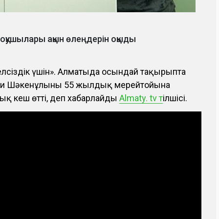
 оқушылары ақын өлеңдерін оқыды
елсіздік үшін». Алматыда осындай тақырыпта
ди Шәкенұлының 55 жылдық мерейтойына
қ кеш өтті, деп хабарлайды
Almaty. tv т
ілшісі.