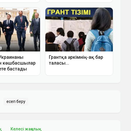
есеп беру
қ
Келесі жаңалық