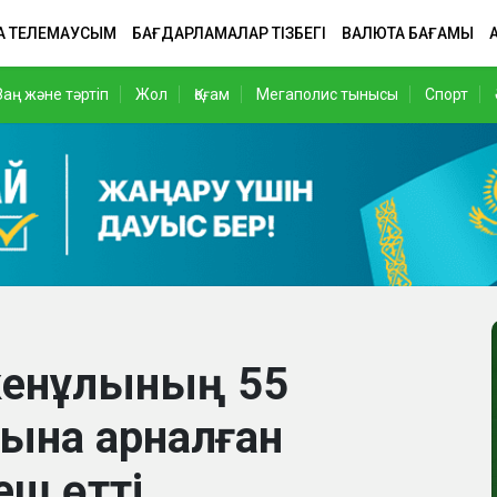
А ТЕЛЕМАУСЫМ
БАҒДАРЛАМАЛАР ТІЗБЕГІ
ВАЛЮТА БАҒАМЫ
Заң және тәртіп
Жол
Қоғам
Мегаполис тынысы
Спорт
кенұлының 55
ына арналған
ш өтті