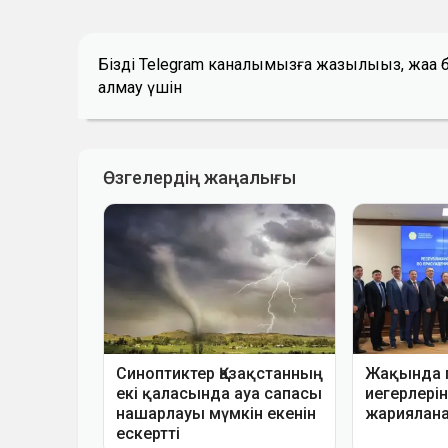
Біздің Telegram каналымызға жазылыңыз, жаң
алмау үшін