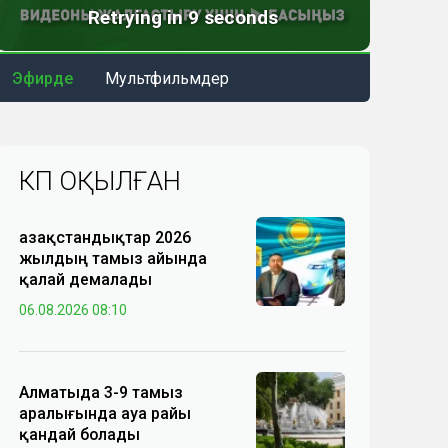
Эфирде
Мультфильмдер
КӨП ОҚЫЛҒАН
Қазақстандықтар 2026
жылдың тамыз айында
қалай демалады
06.08.2026 08:10
Алматыда 3-9 тамыз
аралығында ауа райы
қандай болады