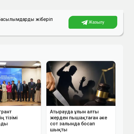
а басылымдарды жіберіп
Жазылу