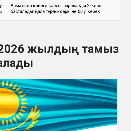
у
Алматыда кенеге қарсы шаралардың 2-кезеңі
ы
басталады: қала тұрғындары не білуі керек
 2026 жылдың тамыз
алады