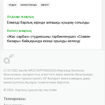
отдых
казахстанцы
август
Алдыңғы жаңалық
Еліміздің барлық өңірінде алғашқы қоңырау соғылды
Келесі жаңалық
«Жас сарбаз» студиясының тәрбиеленушісі «Славян
базары» байқауында екінші орынды иеленді
21.07.2022 жылғы №KZ10VPY00052326 Мерзімді баспасөз
басылымын, ақпараттық агенттікті және желілік басылымды
есепке қою туралы куәлігі, ҚР Ақпарат және қоғамдық даму
министрлігінің Ақпарат комитетімен берілген.
© 2026 . Барлық құқықтар сақталған
Телеарнасы
Арна туралы