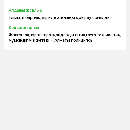
Алдыңғы жаңалық
Еліміздің барлық өңірінде алғашқы қоңырау соғылды
Келесі жаңалық
Жалған ақпарат таратқандарды анықтауға техникалық
мүмкіндігіміз жетеді – Алматы полициясы