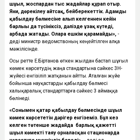
шұғыл, жоспардан тыс жағдайлар құрап отыр.
Яғни, дөрекілеу айтсақ, бейберекеттік. Адамды
қабылдау бөлмесіне алып келгеннен кейін
барлығы да түсініксіз, дәлізде ұзақ күтеді,
арбада жатады. Оларға ешкім қарамайды»,
-
деді министр ведомствоның кеңейтілген алқа
мәжілісінде.
Осы ретте Е.Біртанов өткен жылдан бастап шұғыл
көмек көрсетудің жаңа стандартына сәйкес 3Н-
жүйесі енгізіліп жатқанын айтты. Аталған жүйе
бойынша науқастарды қабылдау бөлмесі
халықаралық стандарттарға сәйкес 3 аймаққа
бөлінеді.
«Сонымен қатар қабылдау бөлмесінде шұғыл
көмек көрсететін дәрігер енгіземіз. Бұл кез
келген төтенше жағдайда барлық қажетті
шұғыл көмекті таяу орналасқан стационарда