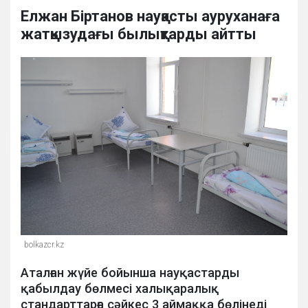
Елжан Біртанов науқасты ауруханаға
жатқызудағы былықтарды айтты
bolkazcr.kz
Аталған жүйе бойынша науқастарды
қабылдау бөлмесі халықаралық
стандарттарға сәйкес 3 аймаққа бөлінеді