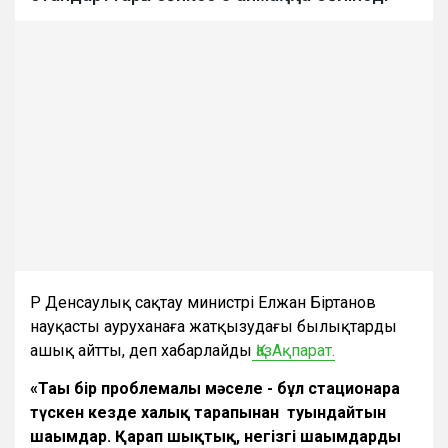
ҚР Денсаулық сақтау министрі Елжан Біртанов
науқасты ауруханаға жатқызудағы былықтарды
ашық айтты, деп хабарлайды
ҚазАқпарат.
«Тағы бір проблемалы мәселе - бұл стационарға
түскен кезде халық тарапынан туындайтын
шағымдар. Қарап шықтық, негізгі шағымдарды