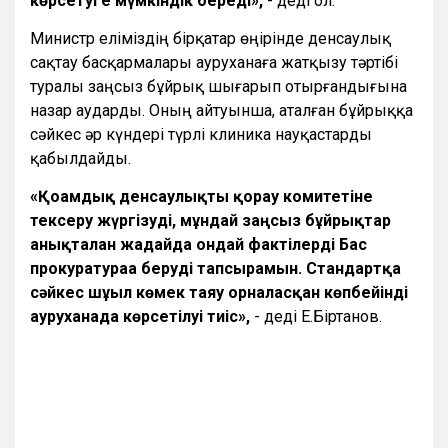
көрсетуге мүмкіндік береді»,
- деді ол.
Министр еліміздің бірқатар өңірінде денсаулық
сақтау басқармалары ауруханаға жатқызу тәртібі
туралы заңсыз бұйрық шығарып отырғандығына
назар аударды. Оның айтуынша, аталған бұйрыққа
сәйкес әр күндері түрлі клиника науқастарды
қабылдайды.
«Қоғамдық денсаулықты қорғау комитетіне
тексеру жүргізуді, мұндай заңсыз бұйрықтар
анықталған жағдайда ондай фактілерді Бас
прокуратураға беруді тапсырамын. Стандартқа
сәйкес шұғыл көмек таяу орналасқан көпбейінді
ауруханада көрсетілуі тиіс»,
- деді Е.Біртанов.