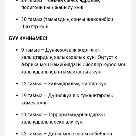
29 тамыз – Семей сынақ ядролық
полигонының жабылу күні
30 тамыз (тамыздың соңғы жексенбісі) –
Шахтер күні
БҰҰ КҮННӘМЕСІ
9 тамыз – Дүниежүзілік жергілікті
халықтардың халықаралық күні; Оңтүстік
Африка мен Намибиядағы әйелдер күресімен
халықаралық ынтымақтастық күні
12 тамыз – Халықаралық жастар күні
19 тамыз – Дүниежүзілік гуманитарлық
көмек күні
21 тамыз – Терроризм құрбандарын
халықаралық еске алу күні
22 тамыз – Дін немесе сенім себебінен