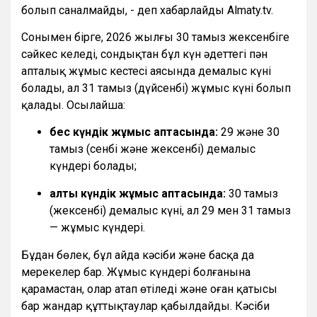
болып саналмайды, - деп хабарлайды Almaty.tv.
Сонымен бірге, 2026 жылғы 30 тамыз жексенбіге
сәйкес келеді, сондықтан бұл күн әдеттегі пән
апталық жұмыс кестесі аясында демалыс күні
болады, ал 31 тамыз (дүйсенбі) жұмыс күні болып
қалады. Осылайша:
бес күндік жұмыс аптасында:
29 және 30
тамыз (сенбі және жексенбі) демалыс
күндері болады;
алты күндік жұмыс аптасында:
30 тамыз
(жексенбі) демалыс күні, ал 29 мен 31 тамыз
— жұмыс күндері.
Бұдан бөлек, бұл айда кәсіби және басқа да
мерекелер бар. Жұмыс күндері болғанына
қарамастан, олар атап өтіледі және оған қатысы
бар жандар құттықтаулар қабылдайды. Кәсіби