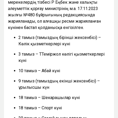
мерекелердің тізбесі ҚР Еңбек және халықты
әлеуметтік қорғау министрінің м.а. 17.11.2023
жылғы №480 бұйрығының редакциясында
жарияланады, ол алғашқы ресми жарияланған
күнінен бастап қолданысқа енгізілген.
2 тамыз (тамыздың бірінші жексенбісі) –
Көлік қызметкерлері күні
3 тамыз – ТТеміржол көлігі қызметкерлері
күні
10 тамыз – Абай күні
9 тамыз (тамыздың екінші жексенбісі) –
Құрылысшы күн
18 тамыз – Шекарашылар күні
18 тамыз – Спорт күні