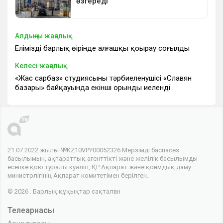
Алдыңғы жаңалық
Еліміздің барлық өңірінде алғашқы қоңырау соғылды
Келесі жаңалық
«Жас сарбаз» студиясының тәрбиеленушісі «Славян
базары» байқауында екінші орынды иеленді
21.07.2022 жылғы №KZ10VPY00052326 Мерзімді баспасөз
басылымын, ақпараттық агенттікті және желілік басылымды
есепке қою туралы куәлігі, ҚР Ақпарат және қоғамдық даму
министрлігінің Ақпарат комитетімен берілген.
© 2026 . Барлық құқықтар сақталған
Телеарнасы