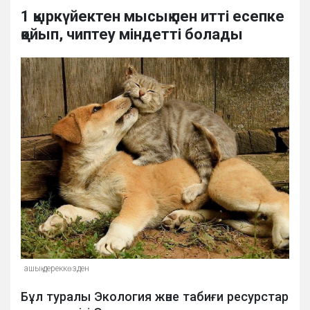
1 қыркүйектен мысық пен итті есепке
қойып, чиптеу міндетті болады
ашық дереккөзден
Бұл туралы Экология және табиғи ресурстар