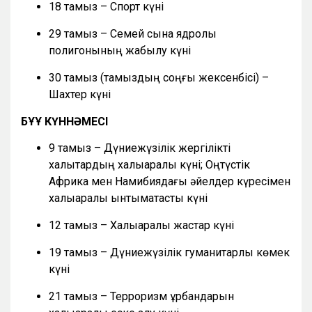
18 тамыз – Спорт күні
29 тамыз – Семей сынақ ядролық
полигонының жабылу күні
30 тамыз (тамыздың соңғы жексенбісі) –
Шахтер күні
БҰҰ КҮННӘМЕСІ
9 тамыз – Дүниежүзілік жергілікті
халықтардың халықаралық күні; Оңтүстік
Африка мен Намибиядағы әйелдер күресімен
халықаралық ынтымақтастық күні
12 тамыз – Халықаралық жастар күні
19 тамыз – Дүниежүзілік гуманитарлық көмек
күні
21 тамыз – Терроризм құрбандарын