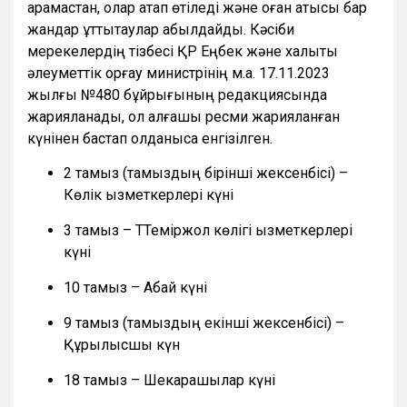
қарамастан, олар атап өтіледі және оған қатысы бар
жандар құттықтаулар қабылдайды. Кәсіби
мерекелердің тізбесі ҚР Еңбек және халықты
әлеуметтік қорғау министрінің м.а. 17.11.2023
жылғы №480 бұйрығының редакциясында
жарияланады, ол алғашқы ресми жарияланған
күнінен бастап қолданысқа енгізілген.
2 тамыз (тамыздың бірінші жексенбісі) –
Көлік қызметкерлері күні
3 тамыз – ТТеміржол көлігі қызметкерлері
күні
10 тамыз – Абай күні
9 тамыз (тамыздың екінші жексенбісі) –
Құрылысшы күн
18 тамыз – Шекарашылар күні