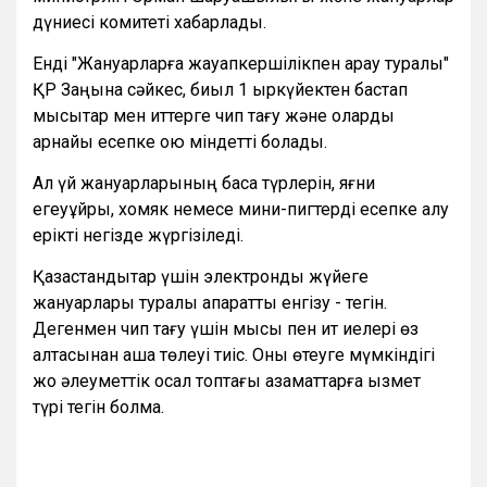
дүниесі комитеті хабарлады.
Енді "Жануарларға жауапкершілікпен қарау туралы"
ҚР Заңына сәйкес, биыл 1 қыркүйектен бастап
мысықтар мен иттерге чип тағу және оларды
арнайы есепке қою міндетті болады.
Ал үй жануарларының басқа түрлерін, яғни
егеуқұйрық, хомяк немесе мини-пигтерді есепке алу
ерікті негізде жүргізіледі.
Қазақстандықтар үшін электрондық жүйеге
жануарлары туралы ақпаратты енгізу - тегін.
Дегенмен чип тағу үшін мысық пен ит иелері өз
қалтасынан ақша төлеуі тиіс. Оны өтеуге мүмкіндігі
жоқ әлеуметтік осал топтағы азаматтарға қызмет
түрі тегін болмақ.