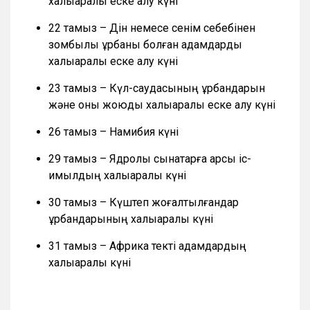
халықаралық еске алу күні
22 тамыз – Дін немесе сенім себебінен
зомбылық құрбаны болған адамдарды
халықаралық еске алу күні
23 тамыз – Күл-саудасының құрбандарын
және оны жоюды халықаралық еске алу күні
26 тамыз – Намибия күні
29 тамыз – Ядролық сынақтарға қарсы іс-
қимылдың халықаралық күні
30 тамыз – Күштеп жоғалтылғандар
құрбандарының халықаралық күні
31 тамыз – Африка текті адамдардың
халықаралық күні