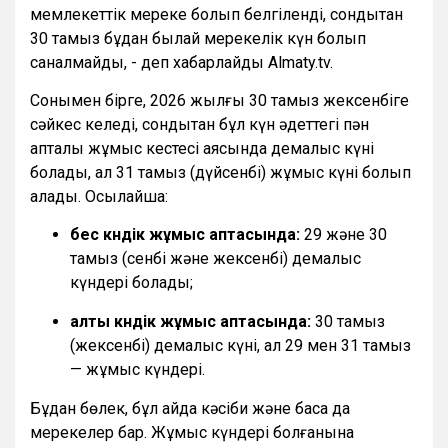
мемлекеттік мереке болып белгіленді, сондықтан
30 тамыз бұдан былай мерекелік күн болып
саналмайды, - деп хабарлайды Almaty.tv.
Сонымен бірге, 2026 жылғы 30 тамыз жексенбіге
сәйкес келеді, сондықтан бұл күн әдеттегі пән
апталық жұмыс кестесі аясында демалыс күні
болады, ал 31 тамыз (дүйсенбі) жұмыс күні болып
қалады. Осылайша:
бес күндік жұмыс аптасында:
29 және 30
тамыз (сенбі және жексенбі) демалыс
күндері болады;
алты күндік жұмыс аптасында:
30 тамыз
(жексенбі) демалыс күні, ал 29 мен 31 тамыз
— жұмыс күндері.
Бұдан бөлек, бұл айда кәсіби және басқа да
мерекелер бар. Жұмыс күндері болғанына