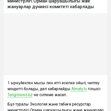
министрлігі Орман шаруашылығы және
жануарлар дүниесі комитеті хабарлады
1 қыркүйектен мысық пен итті есепке қойып, чиптеу
міндетті болады, деп хабарлайды
Almaty.tv
тілшісі
Tengrinews.kz
-ке сілтеме жасап.
Бұл туралы Экология және табиғи ресурстар
министрлігі Орман шаруашылығы және жануарлар