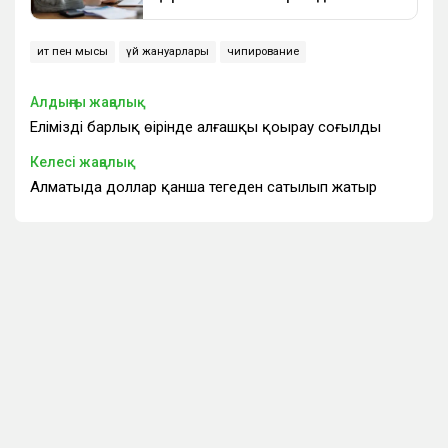
ит пен мысық
үй жануарлары
чипирование
Алдыңғы жаңалық
Еліміздің барлық өңірінде алғашқы қоңырау соғылды
Келесі жаңалық
Алматыда доллар қанша теңгеден сатылып жатыр