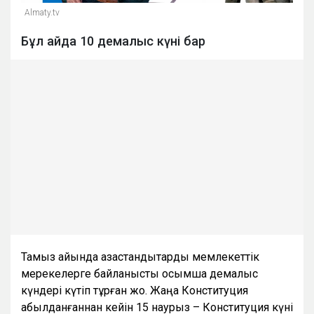
Almaty.tv
Бұл айда 10 демалыс күні бар
Тамыз айында қазақстандықтарды мемлекеттік
мерекелерге байланысты қосымша демалыс
күндері күтіп тұрған жоқ. Жаңа Конституция
қабылданғаннан кейін 15 наурыз – Конституция күні