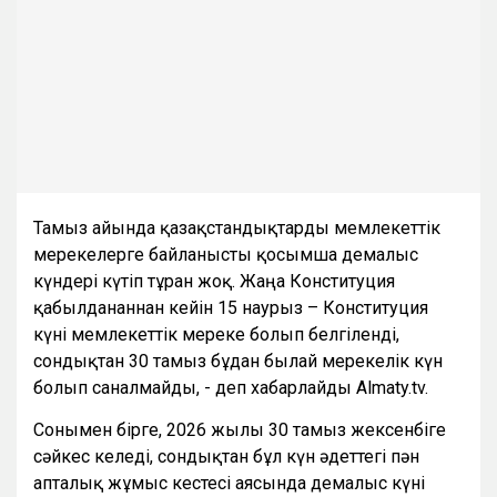
Тамыз айында қазақстандықтарды мемлекеттік
мерекелерге байланысты қосымша демалыс
күндері күтіп тұрған жоқ. Жаңа Конституция
қабылданғаннан кейін 15 наурыз – Конституция
күні мемлекеттік мереке болып белгіленді,
сондықтан 30 тамыз бұдан былай мерекелік күн
болып саналмайды, - деп хабарлайды Almaty.tv.
Сонымен бірге, 2026 жылғы 30 тамыз жексенбіге
сәйкес келеді, сондықтан бұл күн әдеттегі пән
апталық жұмыс кестесі аясында демалыс күні