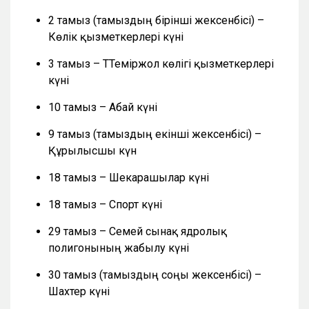
2 тамыз (тамыздың бірінші жексенбісі) –
Көлік қызметкерлері күні
3 тамыз – ТТеміржол көлігі қызметкерлері
күні
10 тамыз – Абай күні
9 тамыз (тамыздың екінші жексенбісі) –
Құрылысшы күн
18 тамыз – Шекарашылар күні
18 тамыз – Спорт күні
29 тамыз – Семей сынақ ядролық
полигонының жабылу күні
30 тамыз (тамыздың соңғы жексенбісі) –
Шахтер күні