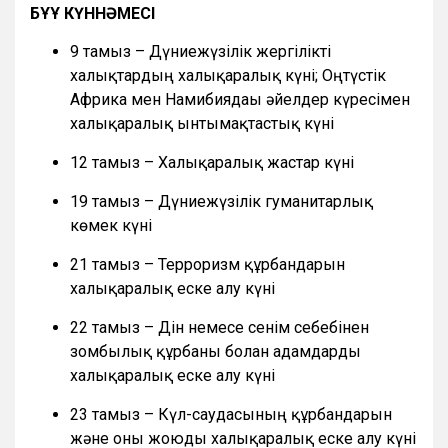
БҰҰ КҮННӘМЕСІ
9 тамыз – Дүниежүзілік жергілікті
халықтардың халықаралық күні; Оңтүстік
Африка мен Намибиядағы әйелдер күресімен
халықаралық ынтымақтастық күні
12 тамыз – Халықаралық жастар күні
19 тамыз – Дүниежүзілік гуманитарлық
көмек күні
21 тамыз – Терроризм құрбандарын
халықаралық еске алу күні
22 тамыз – Дін немесе сенім себебінен
зомбылық құрбаны болған адамдарды
халықаралық еске алу күні
23 тамыз – Күл-саудасының құрбандарын
және оны жоюды халықаралық еске алу күні