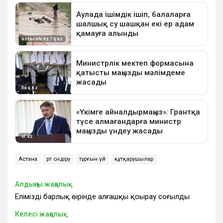
Астана
өрт сөндіру
тұрғын үй
құтқарушылар
Алдыңғы жаңалық
Еліміздің барлық өңірінде алғашқы қоңырау соғылды
Келесі жаңалық