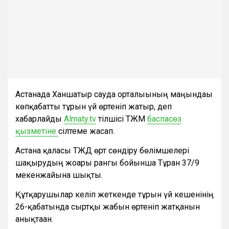
Астанада Ханшатыр сауда орталығының маңындағы
көпқабатты тұрғын үй өртеніп жатыр, деп
хабарлайды
Аlmaty.tv
тілшісі ТЖМ
баспасөз
қызметіне
сілтеме жасап.
Астана қаласы ТЖД өрт сөндіру бөлімшелері
шақырудың жоғары рангы бойынша Тұран 37/9
мекенжайына шықты.
Құтқарушылар келіп жеткенде тұрғын үй кешенінің
26-қабатында сыртқы жабын өртеніп жатқанын
анықтаған.