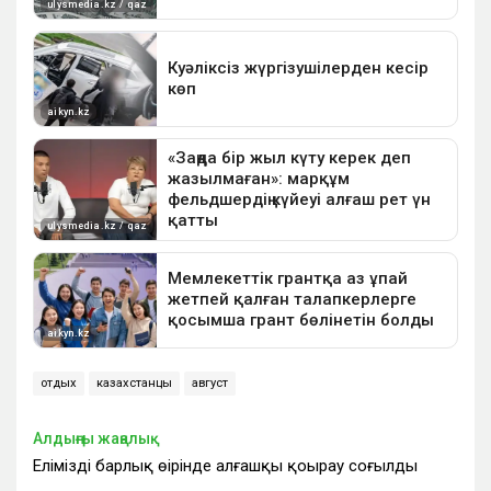
отдых
казахстанцы
август
Алдыңғы жаңалық
Еліміздің барлық өңірінде алғашқы қоңырау соғылды