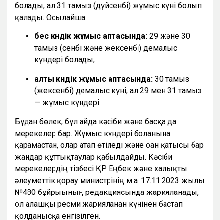
болады, ал 31 тамыз (дүйсенбі) жұмыс күні болып
қалады. Осылайша:
бес күндік жұмыс аптасында:
29 және 30
тамыз (сенбі және жексенбі) демалыс
күндері болады;
алты күндік жұмыс аптасында:
30 тамыз
(жексенбі) демалыс күні, ал 29 мен 31 тамыз
— жұмыс күндері.
Бұдан бөлек, бұл айда кәсіби және басқа да
мерекелер бар. Жұмыс күндері болғанына
қарамастан, олар атап өтіледі және оған қатысы бар
жандар құттықтаулар қабылдайды. Кәсіби
мерекелердің тізбесі ҚР Еңбек және халықты
әлеуметтік қорғау министрінің м.а. 17.11.2023 жылғы
№480 бұйрығының редакциясында жарияланады,
ол алғашқы ресми жарияланған күнінен бастап
қолданысқа енгізілген.