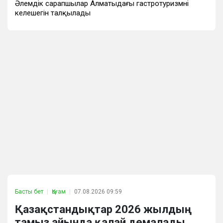
Әлемдік сарапшылар Алматыдағы гастротуризмнің
келешегін талқылады
Басты бет
Қоғам
07.08.2026 09:59
Қазақстандықтар 2026 жылдың
тамыз айында қалай демалады