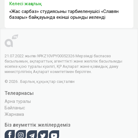
Келесі жаңалық
«Жас сарбаз» студиясының тәрбиеленушісі «Славян
базары» байқауында екінші орынды иеленді
21.07.2022 жылғы №KZ10VPY00052326 Мерзімді баспасөз
басылымын, ақпараттық агенттікті және желілік басылымды
есепке қою туралы куәлігі, ҚР Ақпарат және қоғамдық даму
министрлігінің Ақпарат комитетімен берілген.
© 2026 . Барлық құқықтар сақталған
Телеарнасы
Арна туралы
Байланыс
Жарнама
Біз әлеуметтік желілердеміз