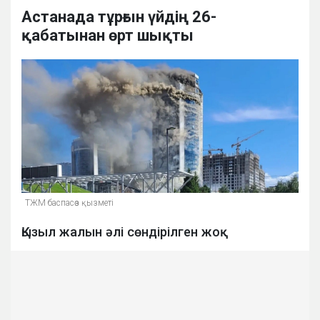
Астанада тұрғын үйдің 26-
қабатынан өрт шықты
ТЖМ баспасөз қызметі
Қызыл жалын әлі сөндірілген жоқ