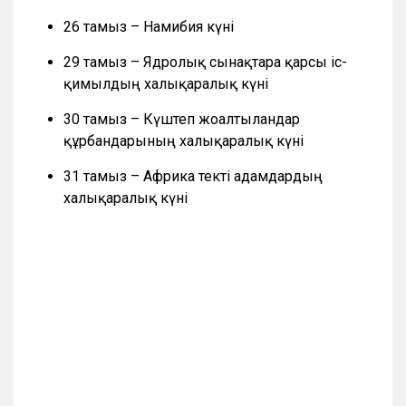
26 тамыз – Намибия күні
29 тамыз – Ядролық сынақтарға қарсы іс-
қимылдың халықаралық күні
30 тамыз – Күштеп жоғалтылғандар
құрбандарының халықаралық күні
31 тамыз – Африка текті адамдардың
халықаралық күні