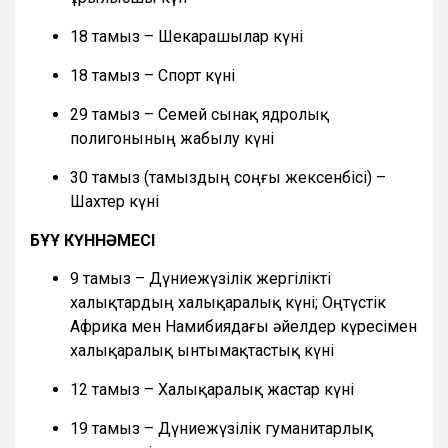
18 тамыз – Шекарашылар күні
18 тамыз – Спорт күні
29 тамыз – Семей сынақ ядролық
полигонының жабылу күні
30 тамыз (тамыздың соңғы жексенбісі) –
Шахтер күні
БҰҰ КҮННӘМЕСІ
9 тамыз – Дүниежүзілік жергілікті
халықтардың халықаралық күні; Оңтүстік
Африка мен Намибиядағы әйелдер күресімен
халықаралық ынтымақтастық күні
12 тамыз – Халықаралық жастар күні
19 тамыз – Дүниежүзілік гуманитарлық