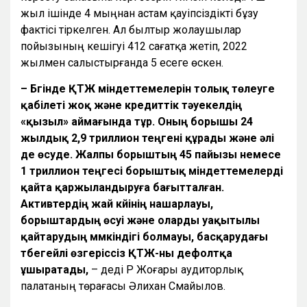
жыл ішінде 4 мыңнан астам қауіпсіздікті бұзу
фактісі тіркелген. Ал былтыр жолаушылар
пойызының кешігуі 412 сағатқа жетіп, 2022
жылмен салыстырғанда 5 есеге өскен.
– Бүгінде ҚТЖ міндеттемелерін толық төлеуге
қабілеті жоқ және кредиттік тәуекелдің
«қызыл» аймағында тұр. Оның борышы 24
жылдық 2,9 триллион теңгені құрады және әлі
де өсуде. Жалпы борыштың 45 пайызы немесе
1 триллион теңгесі борыштық міндеттемелерді
қайта қаржыландыруға бағытталған.
Активтердің жай күйінің нашарлауы,
борыштардың өсуі және оларды уақытылы
қайтарудың мүмкіндігі болмауы, басқарудағы
түбегейлі өзгеріссіз ҚТЖ-ны дефолтқа
ұшыратады,
– деді ҚР Жоғары аудиторлық
палатаның төрағасы Әлихан Смайылов.