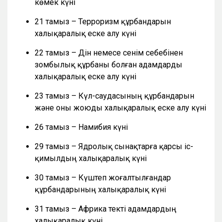
көмек күні
21 тамыз – Терроризм құрбандарын
халықаралық еске алу күні
22 тамыз – Дін немесе сенім себебінен
зомбылық құрбаны болған адамдарды
халықаралық еске алу күні
23 тамыз – Күл-саудасының құрбандарын
және оны жоюды халықаралық еске алу күні
26 тамыз – Намибия күні
29 тамыз – Ядролық сынақтарға қарсы іс-
қимылдың халықаралық күні
30 тамыз – Күштеп жоғалтылғандар
құрбандарының халықаралық күні
31 тамыз – Африка текті адамдардың
халықаралық күні