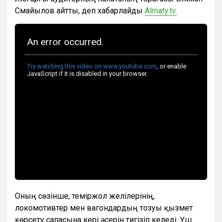
Смайылов айтты, деп хабарлайды
Almaty.tv.
Оның сөзінше, теміржол желілерінің,
локомотивтер мен вагондардың тозуы қызмет
көрсету сапасына кері әсерін тигізіп келеді. Үш