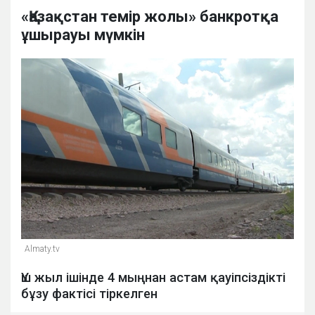
«Қазақстан темір жолы» банкротқа
ұшырауы мүмкін
Almaty.tv
Үш жыл ішінде 4 мыңнан астам қауіпсіздікті
бұзу фактісі тіркелген