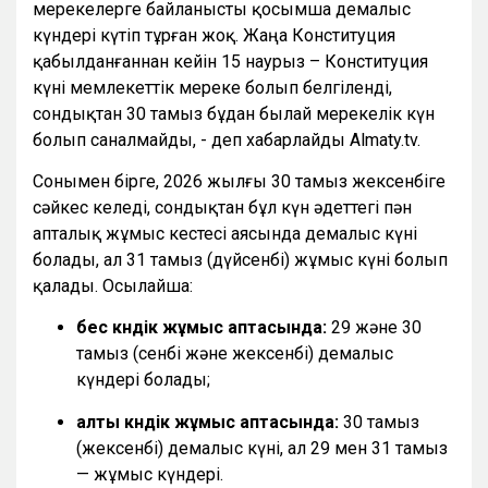
мерекелерге байланысты қосымша демалыс
күндері күтіп тұрған жоқ. Жаңа Конституция
қабылданғаннан кейін 15 наурыз – Конституция
күні мемлекеттік мереке болып белгіленді,
сондықтан 30 тамыз бұдан былай мерекелік күн
болып саналмайды, - деп хабарлайды Almaty.tv.
Сонымен бірге, 2026 жылғы 30 тамыз жексенбіге
сәйкес келеді, сондықтан бұл күн әдеттегі пән
апталық жұмыс кестесі аясында демалыс күні
болады, ал 31 тамыз (дүйсенбі) жұмыс күні болып
қалады. Осылайша:
бес күндік жұмыс аптасында:
29 және 30
тамыз (сенбі және жексенбі) демалыс
күндері болады;
алты күндік жұмыс аптасында:
30 тамыз
(жексенбі) демалыс күні, ал 29 мен 31 тамыз
— жұмыс күндері.