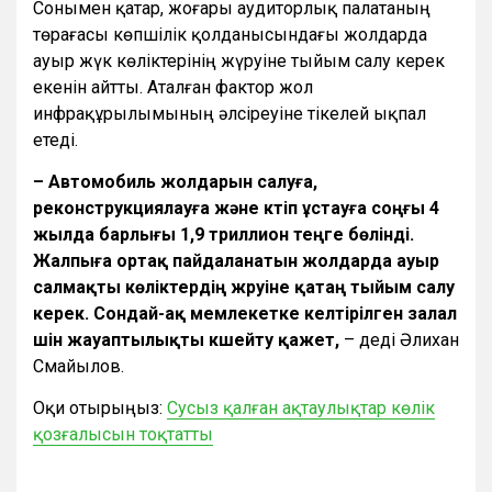
Сонымен қатар, жоғары аудиторлық палатаның
төрағасы көпшілік қолданысындағы жолдарда
ауыр жүк көліктерінің жүруіне тыйым салу керек
екенін айтты. Аталған фактор жол
инфрақұрылымының әлсіреуіне тікелей ықпал
етеді.
– Автомобиль жолдарын салуға,
реконструкциялауға және күтіп ұстауға соңғы 4
жылда барлығы 1,9 триллион теңге бөлінді.
Жалпыға ортақ пайдаланатын жолдарда ауыр
салмақты көліктердің жүруіне қатаң тыйым салу
керек. Сондай-ақ мемлекетке келтірілген залал
үшін жауаптылықты күшейту қажет,
– деді Әлихан
Смайылов.
Оқи отырыңыз:
Сусыз қалған ақтаулықтар көлік
қозғалысын тоқтатты