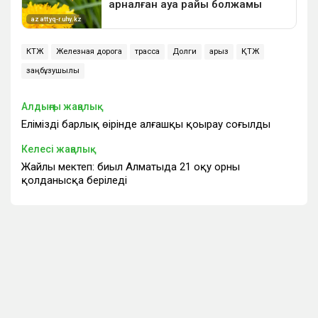
КТЖ
Железная дорога
трасса
Долги
қарыз
ҚТЖ
заңбұзушылық
Алдыңғы жаңалық
Еліміздің барлық өңірінде алғашқы қоңырау соғылды
Келесі жаңалық
Жайлы мектеп: биыл Алматыда 21 оқу орны
қолданысқа беріледі