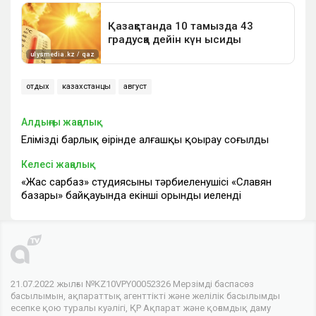
отдых
казахстанцы
август
Алдыңғы жаңалық
Еліміздің барлық өңірінде алғашқы қоңырау соғылды
Келесі жаңалық
«Жас сарбаз» студиясының тәрбиеленушісі «Славян
базары» байқауында екінші орынды иеленді
21.07.2022 жылғы №KZ10VPY00052326 Мерзімді баспасөз
басылымын, ақпараттық агенттікті және желілік басылымды
есепке қою туралы куәлігі, ҚР Ақпарат және қоғамдық даму