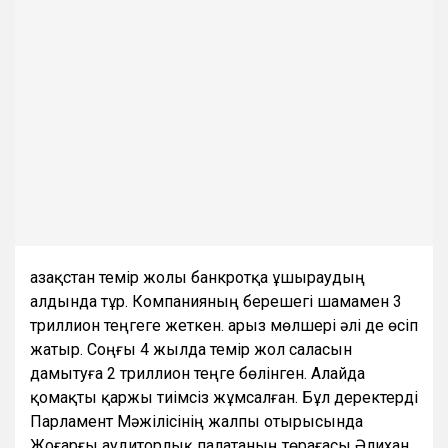
Қазақстан темір жолы банкротқа ұшыраудың
алдында тұр. Компанияның берешегі шамамен 3
триллион теңгеге жеткен. Қарыз мөлшері әлі де өсіп
жатыр. Соңғы 4 жылда темір жол саласын
дамытуға 2 триллион теңге бөлінген. Алайда
қомақты қаржы тиімсіз жұмсалған. Бұл деректерді
Парламент Мәжілісінің жалпы отырысында
Жоғарғы аудиторлық палатаның төрағасы Әлихан