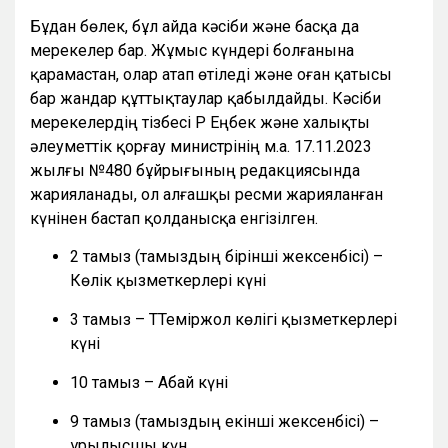
Бұдан бөлек, бұл айда кәсіби және басқа да
мерекелер бар. Жұмыс күндері болғанына
қарамастан, олар атап өтіледі және оған қатысы
бар жандар құттықтаулар қабылдайды. Кәсіби
мерекелердің тізбесі ҚР Еңбек және халықты
әлеуметтік қорғау министрінің м.а. 17.11.2023
жылғы №480 бұйрығының редакциясында
жарияланады, ол алғашқы ресми жарияланған
күнінен бастап қолданысқа енгізілген.
2 тамыз (тамыздың бірінші жексенбісі) –
Көлік қызметкерлері күні
3 тамыз – ТТеміржол көлігі қызметкерлері
күні
10 тамыз – Абай күні
9 тамыз (тамыздың екінші жексенбісі) –
Құрылысшы күн