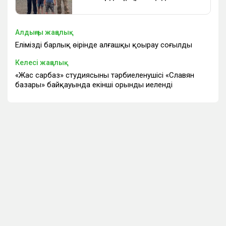
Алдыңғы жаңалық
Еліміздің барлық өңірінде алғашқы қоңырау соғылды
Келесі жаңалық
«Жас сарбаз» студиясының тәрбиеленушісі «Славян
базары» байқауында екінші орынды иеленді