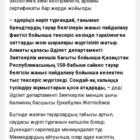
экологияға зиян келтірмейтін, арнайы
сертификаты бар жерде жойылды.
– Өздеріңіз көріп тұрғандай, танымал
брендтердің тауар белгілерін жаныс пайдалану
фактісі бойынша тексеріс кезінде тәркіленген
заттарды жою шаралары жүргізіліп жатыр.
Алматы қаласы Әділет департаменті
Зияткерлік меншік бағыты бойынша Қазақстан
Республикасының 158-бабына сәйкес тауар
белгісін жаныс пайдалану бойынша кезектен
тыс тексеріс жүргізеді. Сондай-ақ халыққа
түсіндіру жұмыстарын қоса атқарады, –
деді
Әділет департаменті Зияткерлік меншік құқығы
бөлімінің басшысы Еркебұлан Жетпісбаев
Бүгінде жалған тауарлардың табысы артып,
саудасы жүріп тұрғанын көпшілік біледі.
Дүкендегі сөрелерде менмұндалап тұр.
Мамандардың айтуынша, олар адал кәсіптің