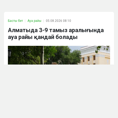
Басты бет
Ауа райы
05.08.2026 08:10
Алматыда 3-9 тамыз аралығында
ауа райы қандай болады
Аlmaty.tv / Виталий Фатчев
Синоптиктер бір аптаға арналған ауа райы