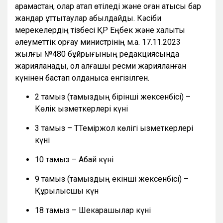
қарамастан, олар атап өтіледі және оған қатысы бар
жандар құттықтаулар қабылдайды. Кәсіби
мерекелердің тізбесі ҚР Еңбек және халықты
әлеуметтік қорғау министрінің м.а. 17.11.2023
жылғы №480 бұйрығының редакциясында
жарияланады, ол алғашқы ресми жарияланған
күнінен бастап қолданысқа енгізілген.
2 тамыз (тамыздың бірінші жексенбісі) –
Көлік қызметкерлері күні
3 тамыз – ТТеміржол көлігі қызметкерлері
күні
10 тамыз – Абай күні
9 тамыз (тамыздың екінші жексенбісі) –
Құрылысшы күн
18 тамыз – Шекарашылар күні