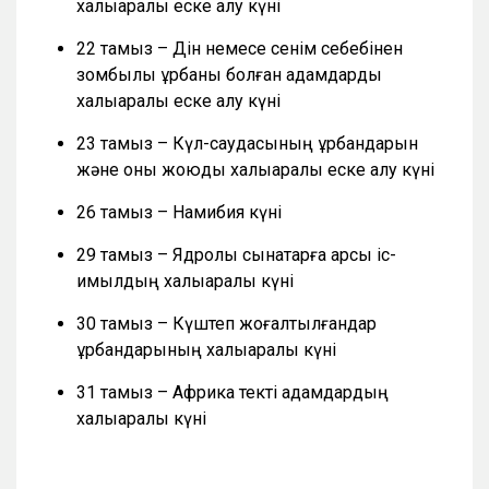
халықаралық еске алу күні
22 тамыз – Дін немесе сенім себебінен
зомбылық құрбаны болған адамдарды
халықаралық еске алу күні
23 тамыз – Күл-саудасының құрбандарын
және оны жоюды халықаралық еске алу күні
26 тамыз – Намибия күні
29 тамыз – Ядролық сынақтарға қарсы іс-
қимылдың халықаралық күні
30 тамыз – Күштеп жоғалтылғандар
құрбандарының халықаралық күні
31 тамыз – Африка текті адамдардың
халықаралық күні