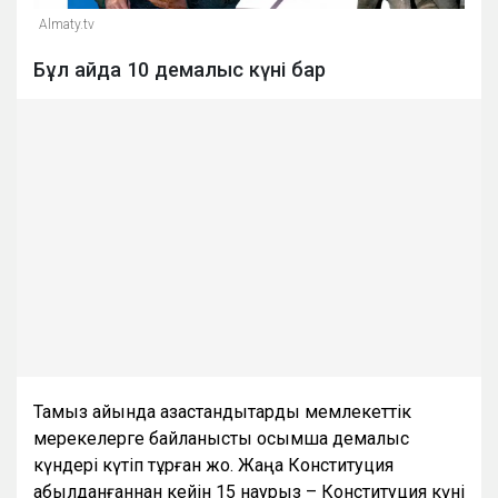
Almaty.tv
Бұл айда 10 демалыс күні бар
Тамыз айында қазақстандықтарды мемлекеттік
мерекелерге байланысты қосымша демалыс
күндері күтіп тұрған жоқ. Жаңа Конституция
қабылданғаннан кейін 15 наурыз – Конституция күні