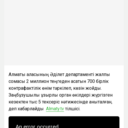
Алматы қаласының Әділет департаменті жалпы
сомасы 2 миллион теңгеден асатын 700 бірлік
контрафактілік өнім тәркілеп, көзін жойды.
Заңбұзушылық құзырлы орган өкілдері жүргізген
кезектен тыс 5 тексеріс нәтижесінде анықталған,
деп хабарлайды
Almaty.tv
тілшісі.