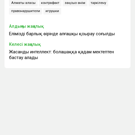
Алматы қаласы
контрафакт
заңсыз өнім
тәркілену
правонарушители
игрушки
Алдыңғы жаңалық
Еліміздің барлық өңірінде алғашқы қоңырау соғылды
Келесі жаңалық
Жасанды интеллект: болашаққа қадам мектептен
бастау алады