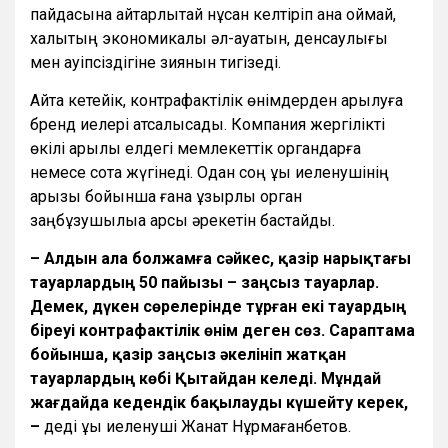
пайдасына айтарлықтай нұқсан келтіріп қана қоймай,
халықтың экономикалық әл-ауқатын, денсаулығы
мен қауіпсіздігіне зиянын тигізеді.
Айта кетейік, контрафактілік өнімдерден арылуға
бренд иелері атсалысады. Компания жергілікті
өкілі арқылы елдегі мемлекеттік органдарға
немесе сотқа жүгінеді. Одан соң құқық иеленушінің
арызы бойынша ғана құзырлы орган
заңбұзушылыққа қарсы әрекетін бастайды.
– Алдын ала болжамға сәйкес, қазір нарықтағы
тауарлардың 50 пайызы – заңсыз тауарлар.
Демек, дүкен сөрелерінде тұрған екі тауардың
біреуі контрафактілік өнім деген сөз. Сараптама
бойынша, қазір заңсыз әкелініп жатқан
тауарлардың көбі Қытайдан келеді. Мұндай
жағдайда кедендік бақылауды күшейту керек,
–
деді құқық иеленуші Жанат Нұрмағанбетов.