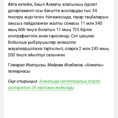
Айта кетейік, биыл Алматы қаласының Әділет
департаменті осы бағытта жоспардан тыс 34
тексеру жүргізген. Нәтижесінде, тауар таңбаларын
заңсыз пайдаланған жалпы сомасы 11 млн 340
мың 606 теңге болатын 11 мың 725 бірлік
контрафактілік өнім тәркіленді. Сот шешімі
бойынша құқықбұзушылар әкімшілік
жауапкершілікке тартылып, оларға 2 млн 245 мың
200 теңге айыппұл салынған.
Гүлмарал Изатқызы, Мейрам Исабеков, «Алматы»
телеарнасы
Оқи отырыңыз:
Алматыда синтетикалық есірткі
шығаратын 26 зертхана жойылды