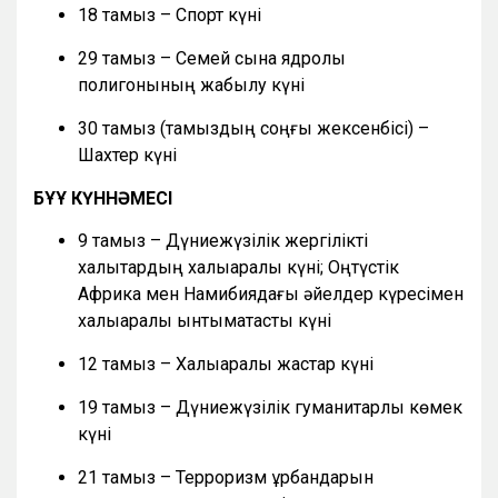
18 тамыз – Спорт күні
29 тамыз – Семей сынақ ядролық
полигонының жабылу күні
30 тамыз (тамыздың соңғы жексенбісі) –
Шахтер күні
БҰҰ КҮННӘМЕСІ
9 тамыз – Дүниежүзілік жергілікті
халықтардың халықаралық күні; Оңтүстік
Африка мен Намибиядағы әйелдер күресімен
халықаралық ынтымақтастық күні
12 тамыз – Халықаралық жастар күні
19 тамыз – Дүниежүзілік гуманитарлық көмек
күні
21 тамыз – Терроризм құрбандарын