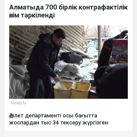
Алматыда 700 бірлік контрафактілік
өнім тәркіленді
Almaty.tv
Әділет департаменті осы бағытта
жоспардан тыс 34 тексеру жүргізген