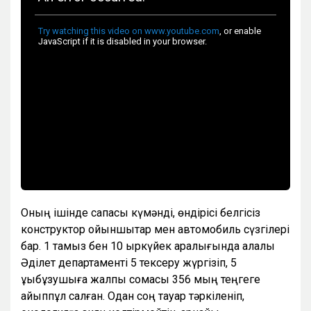
Оның ішінде сапасы күмәнді, өндірісі белгісіз
конструктор ойыншықтар мен автомобиль сүзгілері
бар. 1 тамыз бен 10 қыркүйек аралығында қалалық
Әділет департаменті 5 тексеру жүргізіп, 5
құқықбұзушыға жалпы сомасы 356 мың теңгеге
айыппұл салған. Одан соң тауар тәркіленіп,