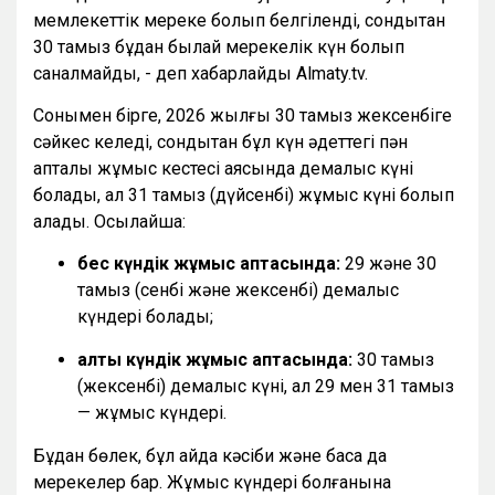
мемлекеттік мереке болып белгіленді, сондықтан
30 тамыз бұдан былай мерекелік күн болып
саналмайды, - деп хабарлайды Almaty.tv.
Сонымен бірге, 2026 жылғы 30 тамыз жексенбіге
сәйкес келеді, сондықтан бұл күн әдеттегі пән
апталық жұмыс кестесі аясында демалыс күні
болады, ал 31 тамыз (дүйсенбі) жұмыс күні болып
қалады. Осылайша:
бес күндік жұмыс аптасында:
29 және 30
тамыз (сенбі және жексенбі) демалыс
күндері болады;
алты күндік жұмыс аптасында:
30 тамыз
(жексенбі) демалыс күні, ал 29 мен 31 тамыз
— жұмыс күндері.
Бұдан бөлек, бұл айда кәсіби және басқа да
мерекелер бар. Жұмыс күндері болғанына