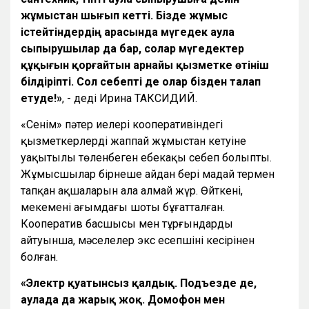
жұмыстан шығып кетті. Бізде жұмыс
істейтіндердің арасында мүгедек аула
сыпырушылар да бар, солар мүгедектер
құқығын қорғайтын арнайы қызметке өтініш
білдіріпті. Сол себепті де олар бізден талап
етуде!»
, - деді Ирина ТАКСИДИЙ.
«Сенім» пәтер иелері кооперативіндегі
қызметкерлердің жаппай жұмыстан кетуіне
уақытылы төленбеген еңбекақы себеп болыпты.
Жұмысшылар бірнеше айдан бері маңдай термен
тапқан ақшаларын ала алмай жүр. Өйткені,
мекеменің ағымдағы шоты бұғатталған.
Кооператив басшысы мен тұрғындардың
айтуынша, мәселелер экс есепшінің кесірінен
болған.
«Электр қуатынсыз қалдық. Подъезде де,
аулада да жарық жоқ. Домофон мен