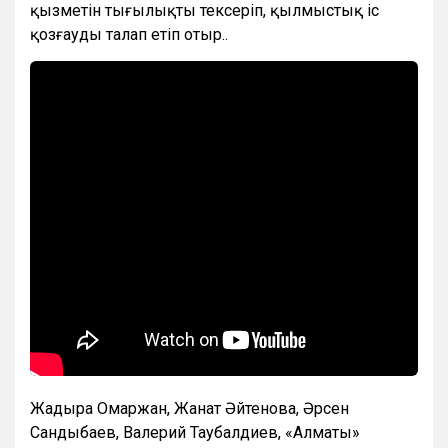
қызметін тыңғылықты тексеріп, қылмыстық іс
қозғауды талап етіп отыр..
Жадыра Омаржан, Жанат Әйтенова, Әрсен
Сандыбаев, Валерий Таубалдиев, «Алматы»