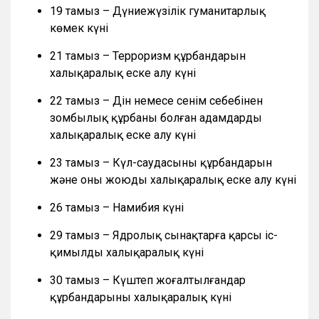
19 тамыз – Дүниежүзілік гуманитарлық
көмек күні
21 тамыз – Терроризм құрбандарын
халықаралық еске алу күні
22 тамыз – Дін немесе сенім себебінен
зомбылық құрбаны болған адамдарды
халықаралық еске алу күні
23 тамыз – Күл-саудасының құрбандарын
және оны жоюды халықаралық еске алу күні
26 тамыз – Намибия күні
29 тамыз – Ядролық сынақтарға қарсы іс-
қимылдың халықаралық күні
30 тамыз – Күштеп жоғалтылғандар
құрбандарының халықаралық күні