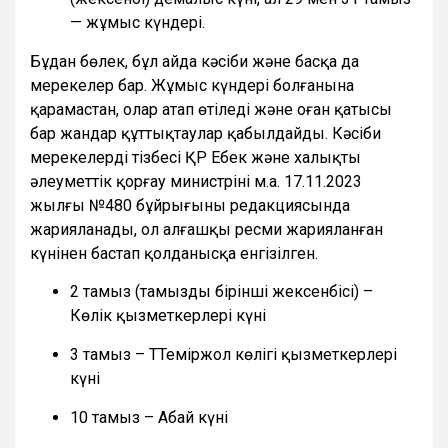
— жұмыс күндері.
Бұдан бөлек, бұл айда кәсіби және басқа да
мерекелер бар. Жұмыс күндері болғанына
қарамастан, олар атап өтіледі және оған қатысы
бар жандар құттықтаулар қабылдайды. Кәсіби
мерекелердің тізбесі ҚР Еңбек және халықты
әлеуметтік қорғау министрінің м.а. 17.11.2023
жылғы №480 бұйрығының редакциясында
жарияланады, ол алғашқы ресми жарияланған
күнінен бастап қолданысқа енгізілген.
2 тамыз (тамыздың бірінші жексенбісі) –
Көлік қызметкерлері күні
3 тамыз – ТТеміржол көлігі қызметкерлері
күні
10 тамыз – Абай күні