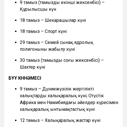
9 тамыз (тамыздың екінші жексенбісі) –
Құрылысшы күн
18 тамыз – Шекарашылар күні
18 тамыз – Спорт күні
29 тамыз – Семей сынақ ядролық
полигонының жабылу күні
30 тамыз (тамыздың соңғы жексенбісі) –
Шахтер күні
БҰҰ КҮННӘМЕСІ
9 тамыз – Дүниежүзілік жергілікті
халықтардың халықаралық күні; Оңтүстік
Африка мен Намибиядағы әйелдер күресімен
халықаралық ынтымақтастық күні
12 тамыз – Халықаралық жастар күні