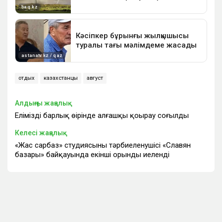
отдых
казахстанцы
август
Алдыңғы жаңалық
Еліміздің барлық өңірінде алғашқы қоңырау соғылды
Келесі жаңалық
«Жас сарбаз» студиясының тәрбиеленушісі «Славян
базары» байқауында екінші орынды иеленді