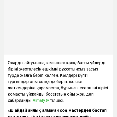
Олардың айтуынша, келіншек көпқабатты үйлердің
бірінің жертөлесін ешкімнің рұқсатынсыз заңсыз
түрде жалға беріп келген. Көңілдері күпті
тұрғындар оны сотқа да беріп, жеңіске
жеткендеріне қарамастан, бұрынғы есепшінің кірісі
қомақты үйжайды босататын ойы жоқ, деп
хабарлайды
Almaty.tv
тілшісі.
«Үш айдай айлық алмаған соң мастерден бастап
сантехник, тіпті аула сыпырушыға дейін