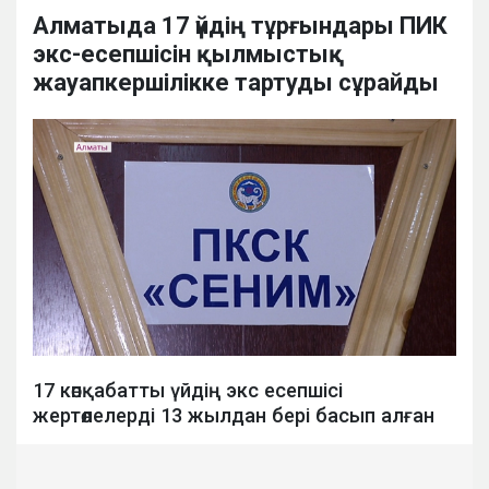
Алматыда 17 үйдің тұрғындары ПИК
экс-есепшісін қылмыстық
жауапкершілікке тартуды сұрайды
17 көпқабатты үйдің экс есепшісі
жертөлелерді 13 жылдан бері басып алған