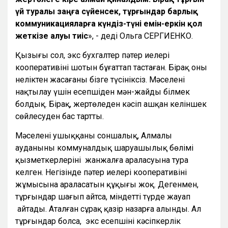
үй туралы заңға сүйенсек, тұрғындар барлық
коммуникацияларға күндіз-түні емін-еркін қол
жеткізе алуы тиіс
», - деді Ольга СЕРГИЕНКО.
Қызығы сол, экс бухгалтер пәтер иелері
кооперативінің шотын бұғаттап тастаған. Бірақ оны
неліктен жасағаны бізге түсініксіз. Мәселені
нақтылау үшін есепшіден мән-жайды білмек
болдық. Бірақ, жертөледен кәсіп ашқан келіншек
сөйлесуден бас тартты.
Мәселенің ушыққаны соншалық, Алмалы
ауданының коммуналдық шаруашылық бөлімі
қызметкерлерінің жанжалға араласуына тура
келген. Негізінде пәтер иелері кооперативінің
жұмысына араласатын құқығы жоқ. Дегенмен,
тұрғындар шағып айтса, міндетті түрде жауап
айтады. Аталған сұрақ қазір назарға алынды. Ал
тұрғындар болса, экс есепшінің кәсіпкерлік