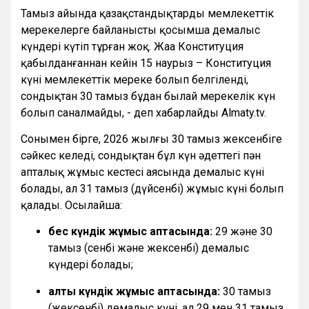
Тамыз айында қазақстандықтарды мемлекеттік
мерекелерге байланысты қосымша демалыс
күндері күтіп тұрған жоқ. Жаңа Конституция
қабылданғаннан кейін 15 наурыз – Конституция
күні мемлекеттік мереке болып белгіленді,
сондықтан 30 тамыз бұдан былай мерекелік күн
болып саналмайды, - деп хабарлайды Almaty.tv.
Сонымен бірге, 2026 жылғы 30 тамыз жексенбіге
сәйкес келеді, сондықтан бұл күн әдеттегі пән
апталық жұмыс кестесі аясында демалыс күні
болады, ал 31 тамыз (дүйсенбі) жұмыс күні болып
қалады. Осылайша:
бес күндік жұмыс аптасында:
29 және 30
тамыз (сенбі және жексенбі) демалыс
күндері болады;
алты күндік жұмыс аптасында:
30 тамыз
(жексенбі) демалыс күні, ал 29 мен 31 тамыз