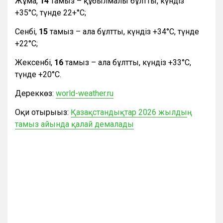
Жұма,
14
тамыз – құбылмалы бұлтты, күндіз
+35°С, түнде 22+°С;
Сенбі,
15
тамыз – ала бұлтты, күндіз +34°С, түнде
+22°С;
Жексенбі,
16
тамыз – ала бұлтты, күндіз +33°С,
түнде +20°С.
Дереккөз:
world-weather.ru
Оқи отырыңыз:
Қазақстандықтар 2026 жылдың
тамыз айында қалай демалады