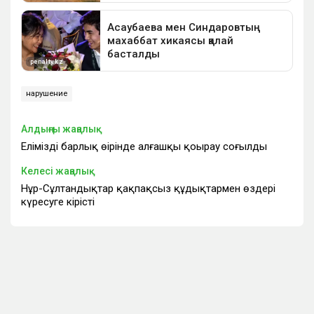
нарушение
Алдыңғы жаңалық
Еліміздің барлық өңірінде алғашқы қоңырау соғылды
Келесі жаңалық
Нұр-Сұлтандықтар қақпақсыз құдықтармен өздері
күресуге кірісті