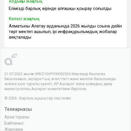
Алдыңғы жаңалық
Еліміздің барлық өңірінде алғашқы қоңырау соғылды
Келесі жаңалық
Алматының Алатау ауданында 2026 жылдың соңына дейін
төрт мектеп ашылып, ірі инфрақұрылымдық жобалар
аяқталады
21.07.2022 жылғы №KZ10VPY00052326 Мерзімді баспасөз
басылымын, ақпараттық агенттікті және желілік басылымды
есепке қою туралы куәлігі, ҚР Ақпарат және қоғамдық даму
министрлігінің Ақпарат комитетімен берілген.
© 2026 . Барлық құқықтар сақталған
Телеарнасы
Арна туралы
Байланыс
Жарнама