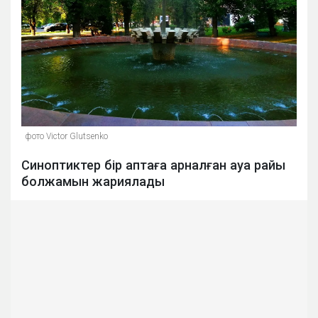
фото Victor Glutsenko
Синоптиктер бір аптаға арналған ауа райы
болжамын жариялады