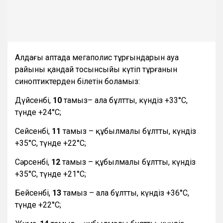
Алдағы аптада мегаполис тұрғындарын ауа
райының қандай тосынсыйы күтіп тұрғанын
синоптиктерден білетін боламыз:
Дүйсенбі,
10
тамыз– ала бұлтты, күндіз +33°С,
түнде +24°С;
Сейсенбі,
11
тамыз – құбылмалы бұлтты, күндіз
+35°С, түнде +22°С;
Сәрсенбі,
12
тамыз – құбылмалы бұлтты, күндіз
+35°С, түнде +21°С;
Бейсенбі,
13
тамыз – ала бұлтты, күндіз +36°С,
түнде +22°С;