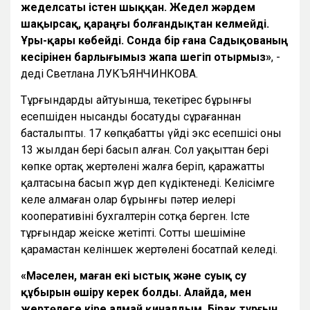
жеделсаты істен шыққан. Жедел жәрдем
шақырсақ, қараңғы болғандықтан келмейді.
Ұры-қары көбейді. Сонда бір ғана Садықованың
кесірінен барлығымыз жапа шегіп отырмыз»
, -
деді Светлана ЛУКЪЯНЧИНКОВА.
Тұрғындардың айтуынша, текетірес бұрынғы
есепшіден нысанды босатуды сұрағаннан
басталыпты. 17 көпқабатты үйдің экс есепшісі оны
13 жылдан бері басып алған. Сол уақыттан бері
көпке ортақ жертөлені жалға беріп, қаражатты
қалтасына басып жүр деп күдіктенеді. Келісімге
келе алмаған олар бұрынғы пәтер иелері
кооперативінің бухгалтерін сотқа берген. Істе
тұрғындар жеңіске жетіпті. Соттың шешіміне
қарамастан келіншек жертөлені босатпай келеді.
«Мәселен, маған екі ыстық және суық су
құбырын өшіру керек болды. Алайда, мен
жертөлеге кіре алмай қиналдым. Бірақ тұрғын