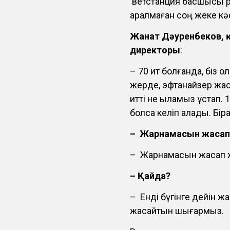
ветстанция басшысы р
қаралмаған соң жеке кә
Жанат Дәуренбеков, 
директоры
:
– 70 ит болғанда, біз
жерде, эфтанайзер жа
итті не қыламыз ұстап. 
болса келіп алады. Біра
– Жарнамасын жасап
– Жарнамасын жасап 
– Қайда?
– Енді бүгінге дейін 
жасайтын шығармыз.