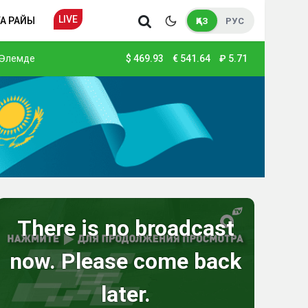
LIVE
А РАЙЫ
ҚАЗ
РУС
Әлемде
$
469.93
€
541.64
₽
5.71