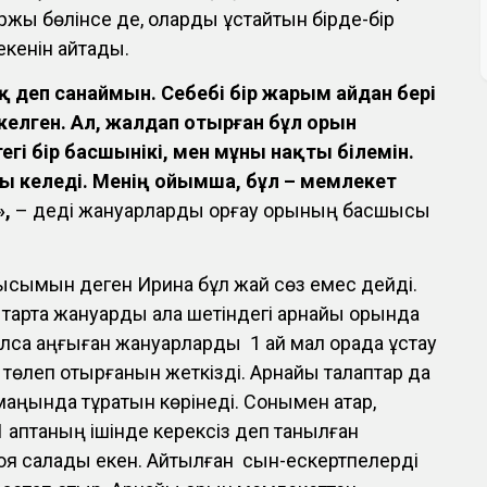
жы бөлінсе де, оларды ұстайтын бірде-бір
екенін айтады.
ық деп санаймын. Себебі бір жарым айдан бері
 келген. Ал, жалдап отырған бұл орын
гі бір басшынікі, мен мұны нақты білемін.
ы келеді. Менің ойымша, бұл – мемлекет
,
– деді жануарларды қорғау қорының басшысы
ысымын деген Ирина бұл жай сөз емес дейді.
ге тарта жануарды қала шетіндегі арнайы орында
болса қаңғыған жануарларды 1 ай мал қорада ұстау
 төлеп отырғанын жеткізді. Арнайы талаптар да
 маңында тұратын көрінеді. Сонымен қатар,
 1 аптаның ішінде керексіз деп танылған
оя салады екен. Айтылған сын-ескертпелерді