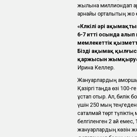
жылына миллиондап қар
арнайы орталықтың жоқ 
«Күлкілі әрі ақымақт
6-7 итті осында алып
мемлекеттік қызметте
Бізді ақымақ қылғыс
қаржысын жымқыру»
Ирина Келлер.
Жануарлардың қамқорш
Қазіргі таңда өзі 100-
ұстап отыр. Ал, билік 
үшін 250 мың теңгеден
сақталмай төрт түліктің
белгіленген 2 ай емес,
жануарлардың көзін ж