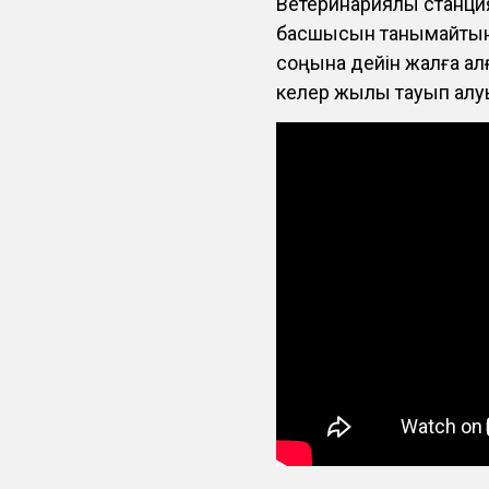
Ветеринариялық станц
басшысын танымайтыны
соңына дейін жалға ал
келер жылы тауып қалу