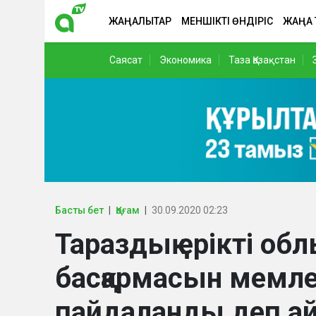
ЖАҢАЛЫҚТАР
МЕНШІКТІ ӨНДІРІС
ЖАҢА
Саясат
Экономика
Таза Қазақстан
Басты бет
Қоғам
30.09.2020 02:23
Тараздық ерікті об
басқармасын мемле
пайдаланды деп 