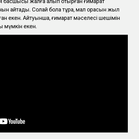
ия басшысы жалға алып отырған ғимарат
н айтады. Солай бола тұра, мал қорасын жыл
ған екен. Айтуынша, ғимарат мәселесі шешімін
ы мүмкін екен.