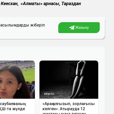
 Кеңесхан, «Алматы» арнасы, Тараздан
а басылымдарды жіберіп
Жазылу