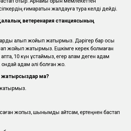
астап отыр. Арнайы орын мемлекеттен
сіпкердің ғимаратын жалдауға тура келді дейді.
қалалық ветеренария станциясының
 оларды алып жойып жатырмыз. Дәрігер бар осы
сап жойып жатырмыз. Ешкімге керек болмаған
1 апта, 10 күн ұстаймыз, егер алам деген адам
қ ондай адам әлі болған жоқ.
 жатырсыздар ма?
жатырмыз.
жасаған жоқпыз, шынымды айтсам, ертеңнен бастап