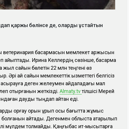
дап қаржы бөлінсе де, оларды ұстайтын
тық ветеринария басқармасын мемлекет қаржысын
еп айыптады. Ирина Келлердің сөзінше, басқарма
а жыл сайын бөлетін 22 млн теңгені өз
. Әрі ай сайын мемлекеттік қызметтегі белгісіз
асырауға деген желеумен айдаладағы мал
өлеп отырғанын жеткізді.
Almaty.tv
тілшісі Мерей
ндаған дауды тыңдап қайтқан еді.
рды қорғау қорын құрып осы бағытта жұмыс
л болғанын айтады. Дегенмен облыста атқарылып
ілі мүлдем толмайды. Қаңғыбас ит-мысықтарға