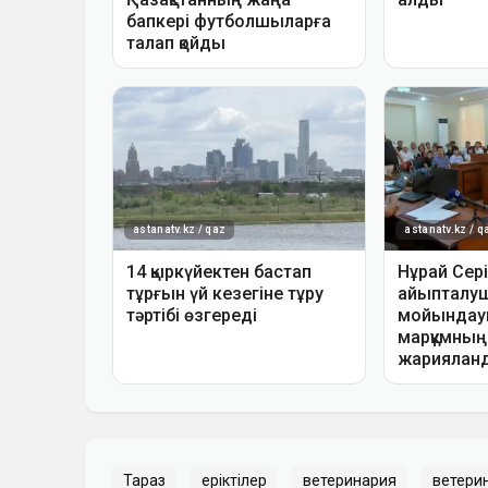
Тараз
еріктілер
ветеринария
ветери