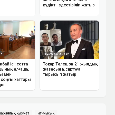
нариялық қызмет
ит-мысық