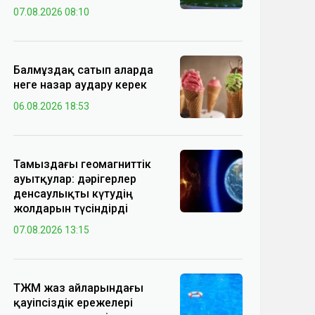
07.08.2026 08:10
Балмұздақ сатып аларда
неге назар аудару керек
06.08.2026 18:53
Тамыздағы геомагниттік
ауытқулар: дәрігерлер
денсаулықты күтудің
жолдарын түсіндірді
07.08.2026 13:15
ТЖМ жаз айларындағы
қауіпсіздік ережелері