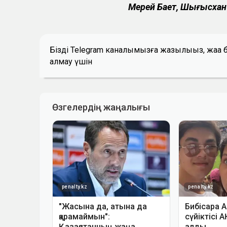
Мерей Бает, Шыңғысхан
Біздің Telegram каналымызға жазылыңыз, жаң
алмау үшін