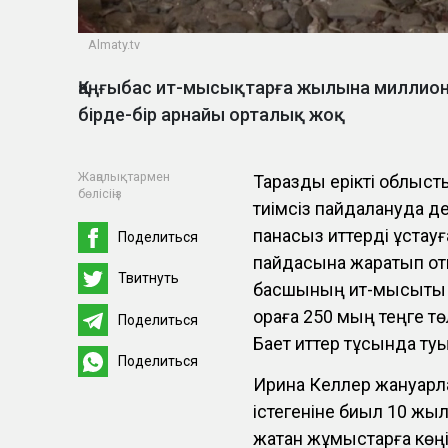
Аlmaty.tv
Қаңғыбас ит-мысықтарға жылына миллион
бірде-бір арнайы орталық жоқ
Жаңалықтармен
Тараздық ерікті облыс
бөлісіңіз
тиімсіз пайдалануда д
панасыз иттерді ұстауғ
Поделиться
пайдасына жаратып отыр
Твитнуть
басшының ит-мысықты 
қораға 250 мың теңге т
Поделиться
Бает иттер тұсында туы
Поделиться
Ирина Келлер жануарла
істегеніне биыл 10 жы
жатқан жұмыстарға көң