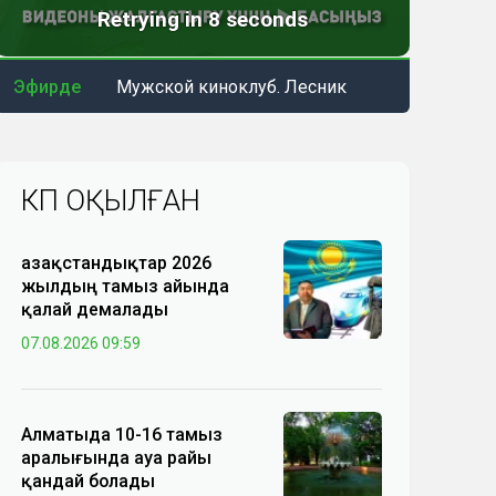
Эфирде
Мужской киноклуб. Лесник
КӨП ОҚЫЛҒАН
Қазақстандықтар 2026
жылдың тамыз айында
қалай демалады
07.08.2026 09:59
Алматыда 10-16 тамыз
аралығында ауа райы
қандай болады