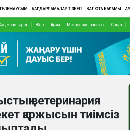
 ТЕЛЕМАУСЫМ
БАҒДАРЛАМАЛАР ТІЗБЕГІ
ВАЛЮТА БАҒАМЫ
АУ
Заң және тәртіп
Жол
Қоғам
Мегаполис тынысы
Спорт
лыстық ветеринария
кет қаржысын тиімсіз
айыптады