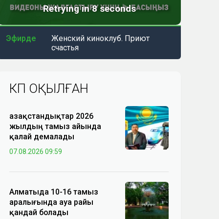
Эфирде
Женский киноклуб. Приют
счастья
КӨП ОҚЫЛҒАН
Қазақстандықтар 2026
жылдың тамыз айында
қалай демалады
07.08.2026 09:59
Алматыда 10-16 тамыз
аралығында ауа райы
қандай болады