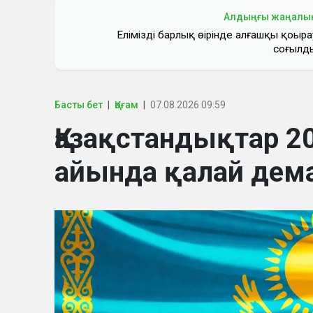
Алдыңғы жаңалы
Еліміздің барлық өңірінде алғашқы қоңыра
соғылд
Басты бет
Қоғам
07.08.2026 09:59
Қазақстандықтар 
айында қалай дем