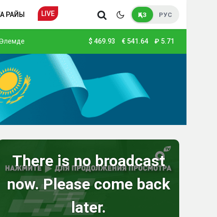
LIVE
А РАЙЫ
ҚАЗ
РУС
Әлемде
$
469.93
€
541.64
₽
5.71