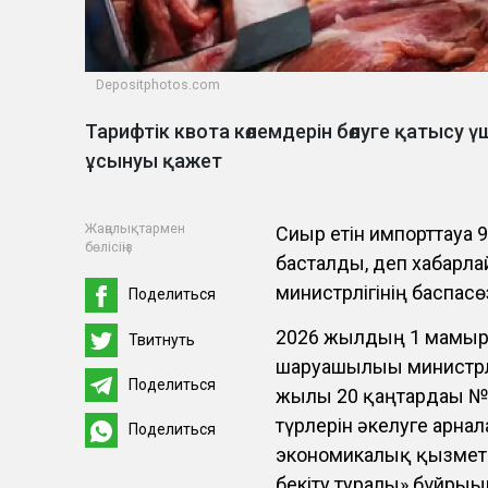
Depositphotos.com
Тарифтік квота көлемдерін бөлуге қатысу ү
ұсынуы қажет
Жаңалықтармен
Сиыр етін импорттауға 
бөлісіңіз
басталды, деп хабарл
министрлігінің баспасө
Поделиться
2026 жылдың 1 мамыры
Твитнуть
шаруашылығы министрлі
Поделиться
жылғы 20 қаңтардағы №
түрлерін әкелуге арна
Поделиться
экономикалық қызметк
бекіту туралы» бұйрығ