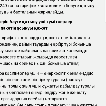
9 240 тонна тарифтік квота көлемін бөлуге қатысу
даудың басталғанын жариялайды.
ерін бөлуге қатысу үшін үміткерлер
 пакетін ұсынуы қажет
:
тарифтік квоталардың қажет етілетін көлемін
сондай-ақ дайын тауардың әрбір түрі бойынша
ру кезінде пайдаланылған шикізат көлемінде
н көрсете отырып жоғырыда көрсетілген
мшасына сәйкес нысан бойынша өтінім;
а кәсіпкерлер үшін — өнеркәсіптік өнім өндіріс
сінің есеп нөмірін тіркеу туралы (растау)
ңғы толық жыл үшін құжатты қабылдау туралы
ның белгісімен өнімді өндіру және жөнелту
 органдарына есебінің нотариатта
өшірмесі (не салыстырып тексеру үшін құжаттың