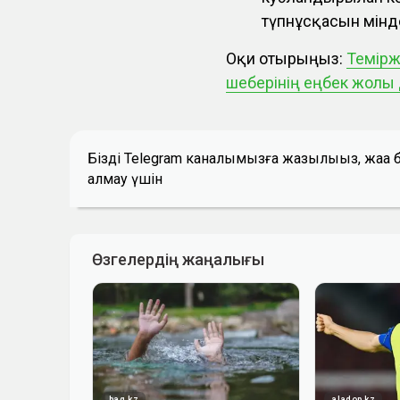
түпнұсқасын мінде
Оқи отырыңыз:
Темірж
шеберінің еңбек жолы 
Біздің Telegram каналымызға жазылыңыз, жаң
алмау үшін