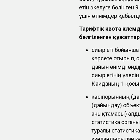
етін әкелуге бөлінген 
үшін өтінімдер қабыл
Тарифтік квота көлемд
белгіленген құжаттар
сиыр еті бойынша 
көрсете отырып, 
дайын өнімді өнді
сиыр етінің үлесі
Қағиданың 1-қосы
кәсіпорынның (дар
(дайындау) объекті
анықтамасы) алды
статистика органы
туралы статистика
куәландырылған к