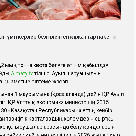
шін үміткерлер белгіленген құжаттар пакетін
9,2 мың тонна квота бөлуге өтінім қабылдау
айды
Almaty.tv
тілшісі Ауыл шаруашылығы
з қызметіне сілтеме жасап.
нан 1 маусымына (қоса алғанда) дейін ҚР Ауыл
гі ҚР Ұлттық экономика министрінің 2015
 30 «Қазақстан Республикасына еттің кейбір
лған тарифтік квоталардың көлемдерін сыртқы
е қатысушылар арасында бөлу қағидаларын
ына сәйкес қайта өңдеушілерге 2026 жылға сиыр