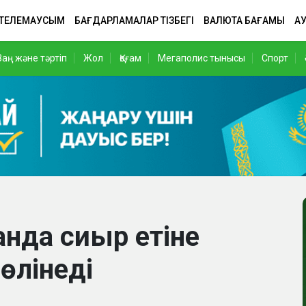
 ТЕЛЕМАУСЫМ
БАҒДАРЛАМАЛАР ТІЗБЕГІ
ВАЛЮТА БАҒАМЫ
АУ
Заң және тәртіп
Жол
Қоғам
Мегаполис тынысы
Спорт
анда сиыр етіне
өлінеді