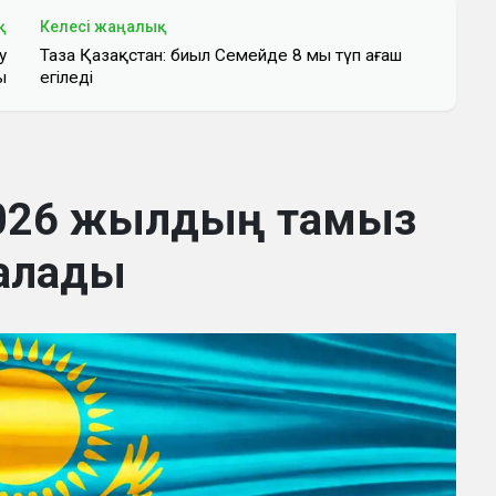
қ
Келесі жаңалық
у
Таза Қазақстан: биыл Семейде 8 мың түп ағаш
ы
егіледі
2026 жылдың тамыз
алады