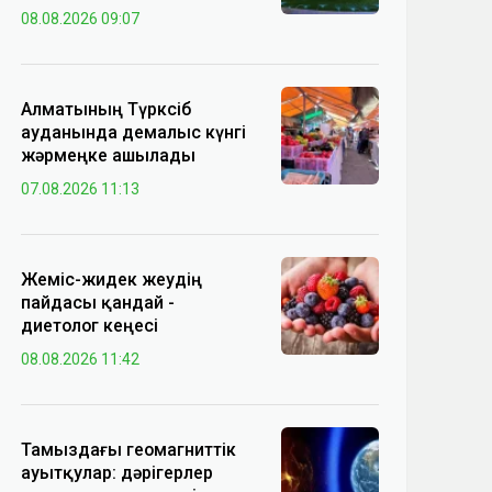
08.08.2026 09:07
Алматының Түрксіб
ауданында демалыс күнгі
жәрмеңке ашылады
07.08.2026 11:13
Жеміс-жидек жеудің
пайдасы қандай -
диетолог кеңесі
08.08.2026 11:42
Тамыздағы геомагниттік
ауытқулар: дәрігерлер