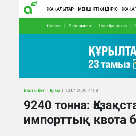
ЖАҢАЛЫҚТАР
МЕНШІКТІ ӨНДІРІС
ЖАҢА
Саясат
Экономика
Таза Қазақстан
Басты бет
Қоғам
30.04.2026 21:08
9240 тонна: Қазақст
импорттық квота б