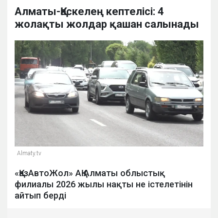
Алматы-Қаскелең кептелісі: 4
жолақты жолдар қашан салынады
Аlmaty.tv
«ҚазАвтоЖол» АҚ Алматы облыстық
филиалы 2026 жылы нақты не істелетінін
айтып берді