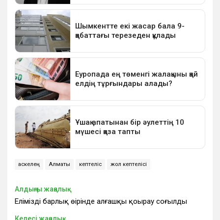
Қаскелең
Алматы
кептеліс
жол кептелісі
Алдыңғы жаңалық
Еліміздің барлық өңірінде алғашқы қоңырау соғылды
Келесі жаңалық