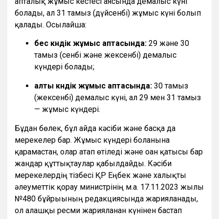
апталық жұмыс кестесі аясында демалыс күні
болады, ал 31 тамыз (дүйсенбі) жұмыс күні болып
қалады. Осылайша:
бес күндік жұмыс аптасында:
29 және 30
тамыз (сенбі және жексенбі) демалыс
күндері болады;
алты күндік жұмыс аптасында:
30 тамыз
(жексенбі) демалыс күні, ал 29 мен 31 тамыз
— жұмыс күндері.
Бұдан бөлек, бұл айда кәсіби және басқа да
мерекелер бар. Жұмыс күндері болғанына
қарамастан, олар атап өтіледі және оған қатысы бар
жандар құттықтаулар қабылдайды. Кәсіби
мерекелердің тізбесі ҚР Еңбек және халықты
әлеуметтік қорғау министрінің м.а. 17.11.2023 жылғы
№480 бұйрығының редакциясында жарияланады,
ол алғашқы ресми жарияланған күнінен бастап