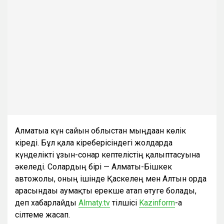
Алматыға күн сайын облыстан мыңдаған көлік
кіреді. Бұл қала кіреберісіндегі жолдарда
күнделікті ұзын-сонар кептелістің қалыптасуына
әкеледі. Солардың бірі — Алматы-Бішкек
автожолы, оның ішінде Қаскелең мен Алтын орда
арасындағы аумақты ерекше атап өтуге болады,
деп хабарлайды
Аlmaty.tv
тілшісі
Kazinform
-ға
сілтеме жасап.