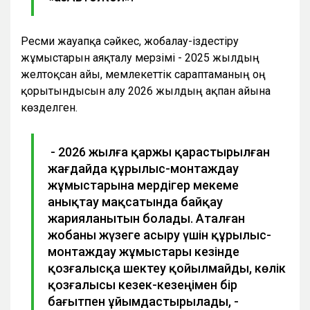
Ресми жауапқа сәйкес, жобалау-іздестіру
жұмыстарын аяқталу мерзімі - 2025 жылдың
желтоқсан айы, мемлекеттік сараптаманың оң
қорытындысын алу 2026 жылдың ақпан айына
көзделген.
- 2026 жылға қаржы қарастырылған
жағдайда құрылыс-монтаждау
жұмыстарына мердігер мекеме
анықтау мақсатында байқау
жарияланытын болады. Аталған
жобаны жүзеге асыру үшін құрылыс-
монтаждау жұмыстары кезінде
қозғалысқа шектеу қойылмайды, көлік
қозғалысы кезек-кезеңімен бір
бағытпен ұйымдастырылады, -