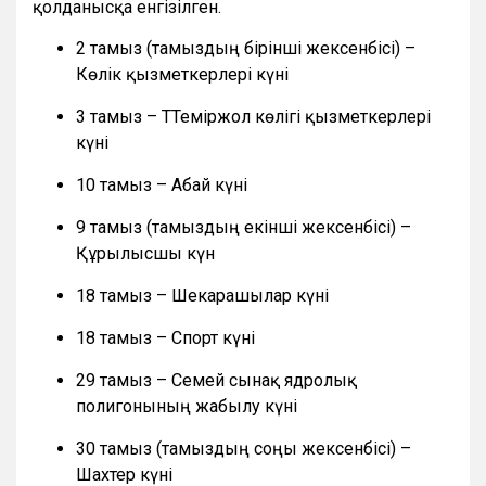
қолданысқа енгізілген.
2 тамыз (тамыздың бірінші жексенбісі) –
Көлік қызметкерлері күні
3 тамыз – ТТеміржол көлігі қызметкерлері
күні
10 тамыз – Абай күні
9 тамыз (тамыздың екінші жексенбісі) –
Құрылысшы күн
18 тамыз – Шекарашылар күні
18 тамыз – Спорт күні
29 тамыз – Семей сынақ ядролық
полигонының жабылу күні
30 тамыз (тамыздың соңғы жексенбісі) –
Шахтер күні