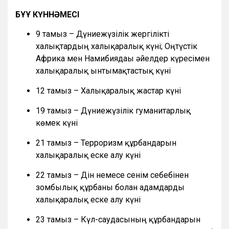
БҰҰ КҮННӘМЕСІ
9 тамыз – Дүниежүзілік жергілікті
халықтардың халықаралық күні; Оңтүстік
Африка мен Намибиядағы әйелдер күресімен
халықаралық ынтымақтастық күні
12 тамыз – Халықаралық жастар күні
19 тамыз – Дүниежүзілік гуманитарлық
көмек күні
21 тамыз – Терроризм құрбандарын
халықаралық еске алу күні
22 тамыз – Дін немесе сенім себебінен
зомбылық құрбаны болған адамдарды
халықаралық еске алу күні
23 тамыз – Күл-саудасының құрбандарын