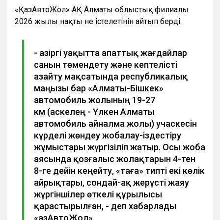
«ҚазАвтоЖол» АҚ Алматы облыстық филиалы
2026 жылы нақты не істелетінін айтып берді.
- Қазіргі уақытта апаттық жағдайлар
санын төмендету және кептелісті
азайту мақсатында республикалық
маңызы бар «Алматы-Бішкек»
автомобиль жолының 19-27
км (Қаскелең - Үлкен Алматы
автомобиль айналма жолы) учаскесін
күрделі жөндеу жобалау-іздестіру
жұмыстары жүргізіліп жатыр. Осы жоба
аясында қозғалыс жолақтарын 4-тен
8-ге дейін кеңейту, «таға» типті екі көлік
айрықтары, сондай-ақ жерүсті жаяу
жүргіншілер өткелі құрылысы
қарастырылған, - деп хабарлады
«ҚазАвтоЖол».