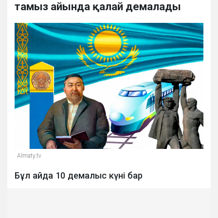
тамыз айында қалай демалады
Almaty.tv
Бұл айда 10 демалыс күні бар