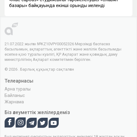
базары» байқауында екінші орынды иеленді
21.07.2022 жылғы №KZ10VPY00052326 Мерзімді баспасөз
басылымын, ақпараттық агенттікті және желілік басылымды
есепке қою туралы куәлігі, ҚР Ақпарат және қоғамдық даму
министрлігінің Ақпарат комитетімен берілген.
© 2026 . Барлық құқықтар сақталған
Телеарнасы
Арна туралы
Байланыс
Жарнама
Біз әлеуметтік желілердеміз
Бұл интернет-ресурстың ақпараттық өнімдері 18 жастан асқан