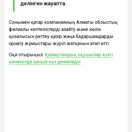
делінген жауапта.
Сонымен қатар компанияның Алматы облыстық
филиалы кептелістерді азайту және көлік
қозғалысын реттеу қазір жаңа бағдаршамдарды
орнату жұмыстары жүріп жатқанын атап өтті.
Оқи отырыңыз:
Қазақстандық оқушылар күзгі
каникулда қанша күн демалады