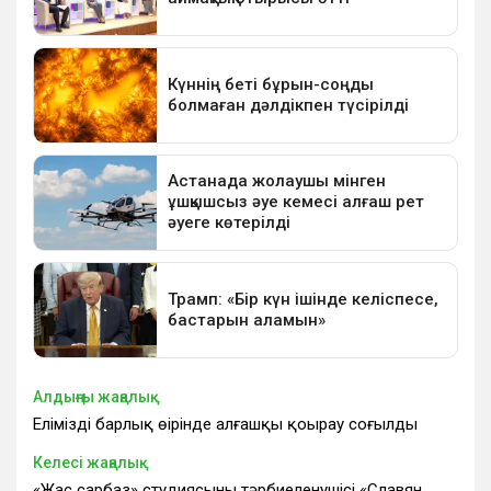
Алдыңғы жаңалық
Еліміздің барлық өңірінде алғашқы қоңырау соғылды
Келесі жаңалық
«Жас сарбаз» студиясының тәрбиеленушісі «Славян