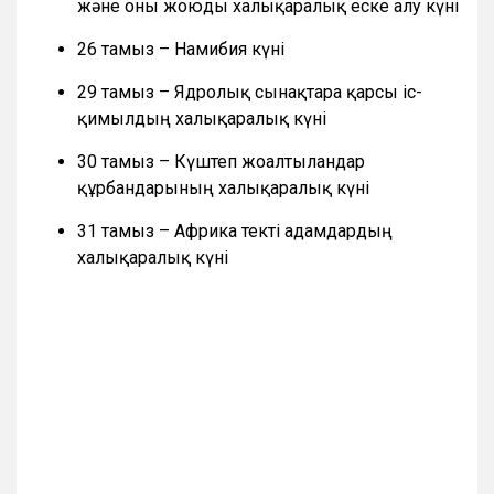
және оны жоюды халықаралық еске алу күні
26 тамыз – Намибия күні
29 тамыз – Ядролық сынақтарға қарсы іс-
қимылдың халықаралық күні
30 тамыз – Күштеп жоғалтылғандар
құрбандарының халықаралық күні
31 тамыз – Африка текті адамдардың
халықаралық күні