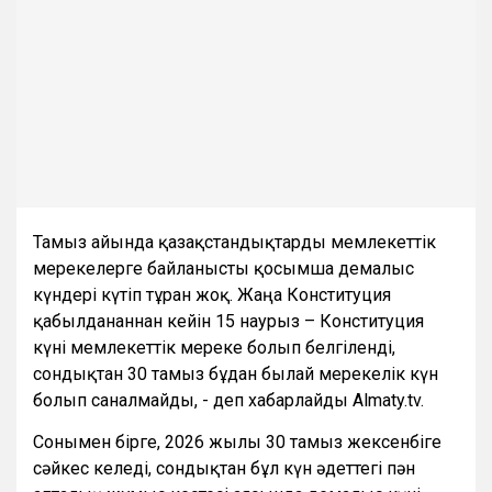
Тамыз айында қазақстандықтарды мемлекеттік
мерекелерге байланысты қосымша демалыс
күндері күтіп тұрған жоқ. Жаңа Конституция
қабылданғаннан кейін 15 наурыз – Конституция
күні мемлекеттік мереке болып белгіленді,
сондықтан 30 тамыз бұдан былай мерекелік күн
болып саналмайды, - деп хабарлайды Almaty.tv.
Сонымен бірге, 2026 жылғы 30 тамыз жексенбіге
сәйкес келеді, сондықтан бұл күн әдеттегі пән