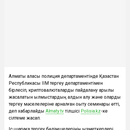
Алматы қаласы полиция департаментінде Қазақстан
Республикасы ІІМ тергеу департаментімен
бірлесіп, криптовалюталарды пайдалану арқылы
жасалатын қылмыстардың алдын алу және оларды
тергеу мәселелеріне арналған оқыту семинары өтті,
деп хабарлайды
Аlmaty.tv
тілшісі
Polisia.kz
-ке
сілтеме жасап.
Іс-шараға тергеу бөлімшелерінің қызметкерлері,