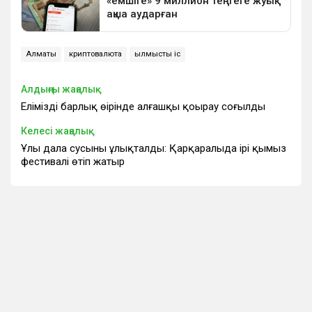
Алматы
криптовалюта
қылмыстық іс
Алдыңғы жаңалық
Еліміздің барлық өңірінде алғашқы қоңырау соғылды
Келесі жаңалық
Ұлы дала сусыны ұлықталды: Қарқаралыда ірі қымыз
фестивалі өтіп жатыр