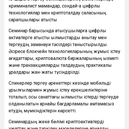
криминалист мамандар, сондай-ақ цифрлық
технологиялар мен криптоталдау саласының
сарапшылары қатысты.
Семинар барысында қатысушыларға цифрлық
активтерге қатысты қылмыстарды анықтау мен
тергеудің заманауи тәсілдері таныстырылды.
Әсіресе блокчейн технологияларының жұмыс істеу
қағидаттары, криптовалюта биржаларының қызметі
және транзакцияларды талдаудың практикалық
құралдары жан-жақты түсіндірілді.
Спикерлер тергеу әрекеттері кезінде мобильді
құрылғылармен жұмыс істеу ерекшеліктеріне
тоқталып, осы санаттағы қылмыстық істерді тергеуде
қолданылатын арнайы бағдарламалық қамтамасыз
етудің мүмкіндіктерін көрсетті.
Семинардың жеке бөлімі криптоактивтерді
құжаттау және тәркілеу мәселелеріне арналды.