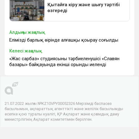
Алдыңғы жаңалық
Еліміздің барлық өңірінде алғашқы қоңырау соғылды
Келесі жаңалық
«Жас сарбаз» студиясының тәрбиеленушісі «Славян
базары» байқауында екінші орынды иеленді
21.07.2022 жылғы №KZ10VPY00052326 Мерзімді баспасөз
басылымын, ақпараттық агенттікті және желілік басылымды
есепке қою туралы куәлігі, ҚР Ақпарат және қоғамдық даму
министрлігінің Ақпарат комитетімен берілген.
© 2026 . Барлық құқықтар сақталған