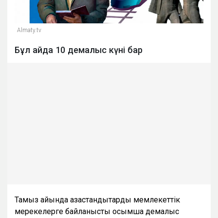
Almaty.tv
Бұл айда 10 демалыс күні бар
Тамыз айында қазақстандықтарды мемлекеттік
мерекелерге байланысты қосымша демалыс