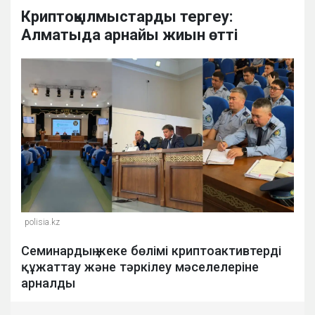
Криптоқылмыстарды тергеу:
Алматыда арнайы жиын өтті
polisia.kz
Семинардың жеке бөлімі криптоактивтерді
құжаттау және тәркілеу мәселелеріне
арналды