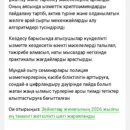
Оның аясында қызметтік криптоәмияндарды
пайдалану тәртібі, актив түріне және қолданылатын
желіге қарай сыртқы мекенжайларды алу
алгоритмдері түсіндірілді.
Кездесу барысында қатысушылар күнделікті
қызметте кездесетін өзекті мәселелерді талқылап,
тәжірибе алмасып, нақты мысалдар негізінде
практикалық жағдайларды қарастырды.
Мұндай оқыту семинарлары полиция
қызметкерлерінің кәсіби біліктілігін арттыруға,
сондай-ақ цифрландыру дәуірінде пайда болып
жатқан жаңа қылмыс түрлеріне қарсы тиімді тетіктер
қалыптастыруға бағытталған.
Оқи отырыңыз:
Зейнетақы жинағының 2026 жылғы
ең төменгі жеткілікті шегі жарияланды