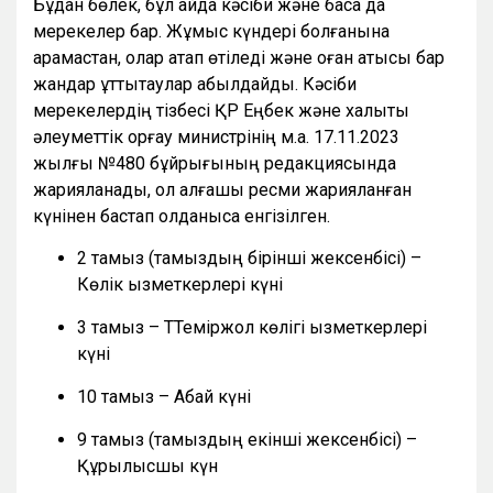
Бұдан бөлек, бұл айда кәсіби және басқа да
мерекелер бар. Жұмыс күндері болғанына
қарамастан, олар атап өтіледі және оған қатысы бар
жандар құттықтаулар қабылдайды. Кәсіби
мерекелердің тізбесі ҚР Еңбек және халықты
әлеуметтік қорғау министрінің м.а. 17.11.2023
жылғы №480 бұйрығының редакциясында
жарияланады, ол алғашқы ресми жарияланған
күнінен бастап қолданысқа енгізілген.
2 тамыз (тамыздың бірінші жексенбісі) –
Көлік қызметкерлері күні
3 тамыз – ТТеміржол көлігі қызметкерлері
күні
10 тамыз – Абай күні
9 тамыз (тамыздың екінші жексенбісі) –
Құрылысшы күн