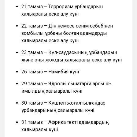
21 тамыз – Терроризм құрбандарын
халықаралық еске алу күні
22 тамыз – Дін немесе сенім себебінен
зомбылық құрбаны болған адамдарды
халықаралық еске алу күні
23 тамыз – Күл-саудасының құрбандарын
және оны жоюды халықаралық еске алу күні
26 тамыз – Намибия күні
29 тамыз – Ядролық сынақтарға қарсы іс-
қимылдың халықаралық күні
30 тамыз – Күштеп жоғалтылғандар
құрбандарының халықаралық күні
31 тамыз – Африка текті адамдардың
халықаралық күні