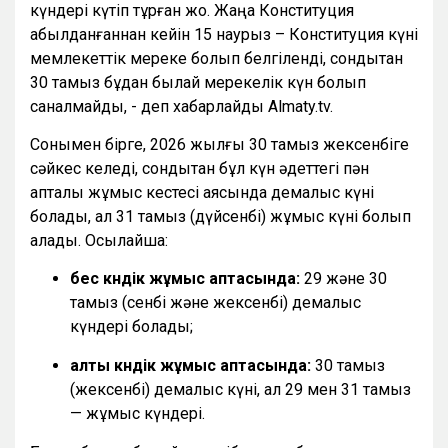
күндері күтіп тұрған жоқ. Жаңа Конституция
қабылданғаннан кейін 15 наурыз – Конституция күні
мемлекеттік мереке болып белгіленді, сондықтан
30 тамыз бұдан былай мерекелік күн болып
саналмайды, - деп хабарлайды Almaty.tv.
Сонымен бірге, 2026 жылғы 30 тамыз жексенбіге
сәйкес келеді, сондықтан бұл күн әдеттегі пән
апталық жұмыс кестесі аясында демалыс күні
болады, ал 31 тамыз (дүйсенбі) жұмыс күні болып
қалады. Осылайша:
бес күндік жұмыс аптасында:
29 және 30
тамыз (сенбі және жексенбі) демалыс
күндері болады;
алты күндік жұмыс аптасында:
30 тамыз
(жексенбі) демалыс күні, ал 29 мен 31 тамыз
— жұмыс күндері.