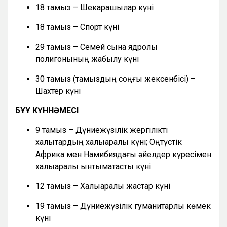
18 тамыз – Шекарашылар күні
18 тамыз – Спорт күні
29 тамыз – Семей сынақ ядролық
полигонының жабылу күні
30 тамыз (тамыздың соңғы жексенбісі) –
Шахтер күні
БҰҰ КҮННӘМЕСІ
9 тамыз – Дүниежүзілік жергілікті
халықтардың халықаралық күні; Оңтүстік
Африка мен Намибиядағы әйелдер күресімен
халықаралық ынтымақтастық күні
12 тамыз – Халықаралық жастар күні
19 тамыз – Дүниежүзілік гуманитарлық көмек
күні