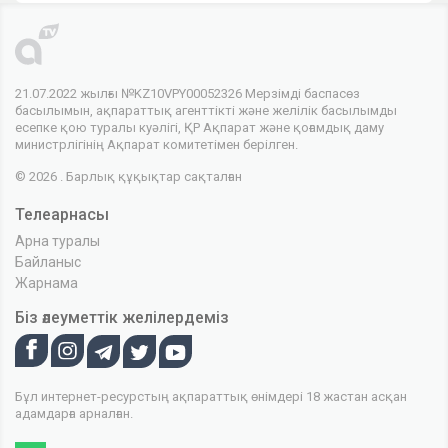
21.07.2022 жылғы №KZ10VPY00052326 Мерзімді баспасөз
басылымын, ақпараттық агенттікті және желілік басылымды
есепке қою туралы куәлігі, ҚР Ақпарат және қоғамдық даму
министрлігінің Ақпарат комитетімен берілген.
© 2026 . Барлық құқықтар сақталған
Телеарнасы
Арна туралы
Байланыс
Жарнама
Біз әлеуметтік желілердеміз
Бұл интернет-ресурстың ақпараттық өнімдері 18 жастан асқан
адамдарға арналған.