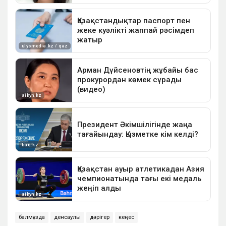
балмұздақ
денсаулық
дәрігер
кеңес