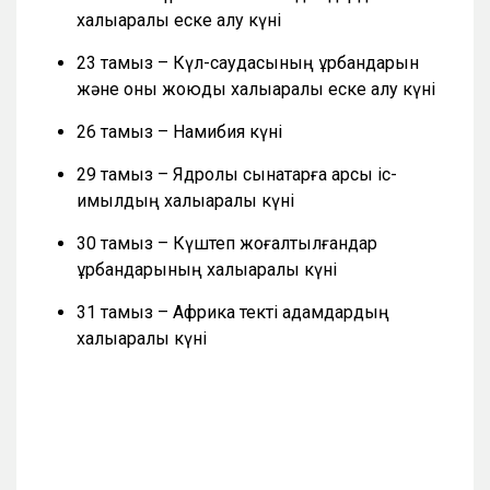
халықаралық еске алу күні
23 тамыз – Күл-саудасының құрбандарын
және оны жоюды халықаралық еске алу күні
26 тамыз – Намибия күні
29 тамыз – Ядролық сынақтарға қарсы іс-
қимылдың халықаралық күні
30 тамыз – Күштеп жоғалтылғандар
құрбандарының халықаралық күні
31 тамыз – Африка текті адамдардың
халықаралық күні