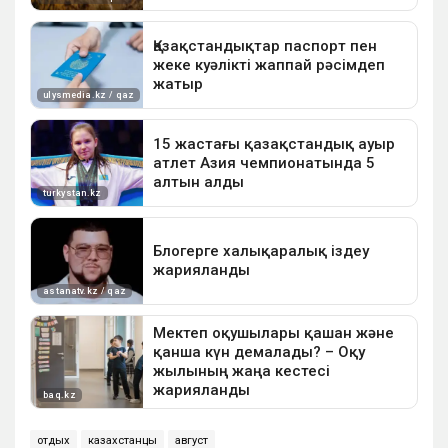
отдых
казахстанцы
август