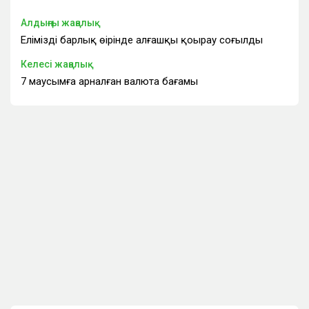
Алдыңғы жаңалық
Еліміздің барлық өңірінде алғашқы қоңырау соғылды
Келесі жаңалық
7 маусымға арналған валюта бағамы