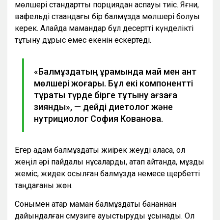
мөлшері стандартты порциядан аспауы тиіс. Яғни,
вафельді стақандағы бір балмұздақ мөлшері болуы
керек. Алайда мамандар бұл десертті күнделікті
тұтыну дұрыс емес екенін ескертеді.
«Балмұздақтың құрамында май мен қант
мөлшері жоғары. Бұл екі компонентті
тұрақты түрде бірге тұтыну ағзаға
зиянды», — дейді диетолог және
нутрициолог София Кованова.
Егер адам балмұздақты жиірек жеуді қаласа, ол
жеңіл әрі пайдалы нұсқаларды, атап айтқанда, мұзды
жеміс, жидек қосылған балмұздақ немесе щербетті
таңдағаны жөн.
Сонымен қатар маман балмұздақты бананнан
дайындалған смузиге ауыстыруды ұсынады. Ол