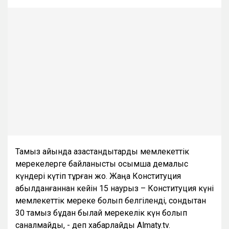
Тамыз айында қазақстандықтарды мемлекеттік
мерекелерге байланысты қосымша демалыс
күндері күтіп тұрған жоқ. Жаңа Конституция
қабылданғаннан кейін 15 наурыз – Конституция күні
мемлекеттік мереке болып белгіленді, сондықтан
30 тамыз бұдан былай мерекелік күн болып
саналмайды, - деп хабарлайды Almaty.tv.