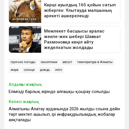
прогноз погоды
синоптики
август
температура в Алматы
жара
солнце
дождь
лето
Алдыңғы жаңалық
Еліміздің барлық өңірінде алғашқы қоңырау соғылды
Келесі жаңалық
Алматының Алатау ауданында 2026 жылдың соңына дейін
төрт мектеп ашылып, ірі инфрақұрылымдық жобалар
аяқталады