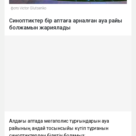
фото Victor Glutsenko
Синоптиктер бір аптаға арналған ауа райы
болжамын жариялады
Алдағы аптада мегаполис тұрғындарын ауа
райының қандай тосынсыйы күтіп тұрғанын
синоптиктерден білетін боламыз: