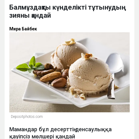
Балмұздақты күнделікті тұтынудың
зияны қандай
Мира Байбек
Depositphotos.com
Мамандар бұл десерттің денсаулыққа
қауіпсіз мөлшері қандай