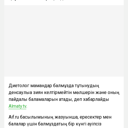
Диетолог мамандар балмұздақ тұтынудың
денсаулыққа зиян келтірмейтін мөлшерін және оның
пайдалы баламаларын атады, деп хабарлайды
Аlmaty.tv
.
Аif.ru басылымының жазуынша, ересектер мен
балалар үшін балмұздақтың бір күнгі қауіпсіз