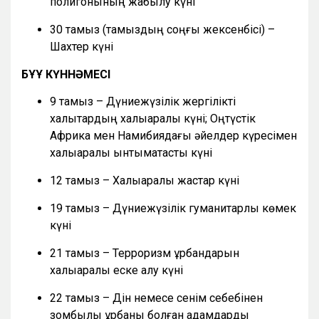
полигонының жабылу күні
30 тамыз (тамыздың соңғы жексенбісі) –
Шахтер күні
БҰҰ КҮННӘМЕСІ
9 тамыз – Дүниежүзілік жергілікті
халықтардың халықаралық күні; Оңтүстік
Африка мен Намибиядағы әйелдер күресімен
халықаралық ынтымақтастық күні
12 тамыз – Халықаралық жастар күні
19 тамыз – Дүниежүзілік гуманитарлық көмек
күні
21 тамыз – Терроризм құрбандарын
халықаралық еске алу күні
22 тамыз – Дін немесе сенім себебінен
зомбылық құрбаны болған адамдарды