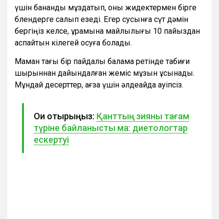
үшін бананды мұздатып, оны жидектермен бірге
блендерге салып езеді. Егер сусынға сүт дәмін
бергіңіз келсе, құрамына майлылығы 10 пайыздан
аспайтын кілегей қосуға болады.
Маман тағы бір пайдалы балама ретінде табиғи
шырыннан дайындалған жеміс мұзын ұсынады.
Мұндай десерттер, ағза үшін әлдеқайда қауіпсіз.
Оқи отырыңыз:
Қанттың зияны тағам
түріне байланысты ма: диетологтар
ескертуі