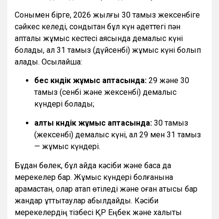
Сонымен бірге, 2026 жылғы 30 тамыз жексенбіге
сәйкес келеді, сондықтан бұл күн әдеттегі пән
апталық жұмыс кестесі аясында демалыс күні
болады, ал 31 тамыз (дүйсенбі) жұмыс күні болып
қалады. Осылайша:
бес күндік жұмыс аптасында:
29 және 30
тамыз (сенбі және жексенбі) демалыс
күндері болады;
алты күндік жұмыс аптасында:
30 тамыз
(жексенбі) демалыс күні, ал 29 мен 31 тамыз
— жұмыс күндері.
Бұдан бөлек, бұл айда кәсіби және басқа да
мерекелер бар. Жұмыс күндері болғанына
қарамастан, олар атап өтіледі және оған қатысы бар
жандар құттықтаулар қабылдайды. Кәсіби
мерекелердің тізбесі ҚР Еңбек және халықты