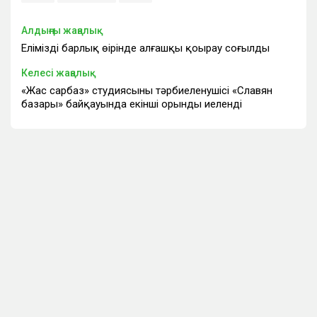
Алдыңғы жаңалық
Еліміздің барлық өңірінде алғашқы қоңырау соғылды
Келесі жаңалық
«Жас сарбаз» студиясының тәрбиеленушісі «Славян
базары» байқауында екінші орынды иеленді