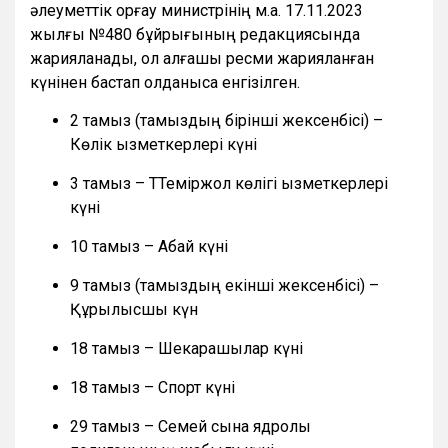
әлеуметтік қорғау министрінің м.а. 17.11.2023
жылғы №480 бұйрығының редакциясында
жарияланады, ол алғашқы ресми жарияланған
күнінен бастап қолданысқа енгізілген.
2 тамыз (тамыздың бірінші жексенбісі) –
Көлік қызметкерлері күні
3 тамыз – ТТеміржол көлігі қызметкерлері
күні
10 тамыз – Абай күні
9 тамыз (тамыздың екінші жексенбісі) –
Құрылысшы күн
18 тамыз – Шекарашылар күні
18 тамыз – Спорт күні
29 тамыз – Семей сынақ ядролық