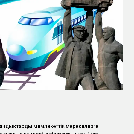
андықтарды мемлекеттік мерекелерге