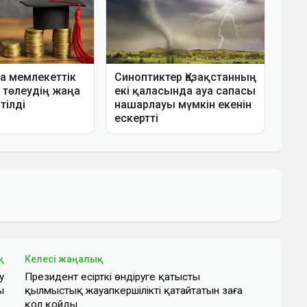
қ
Келесі жаңалық
у
Президент есірткі өндіруге қатысты
ы
қылмыстық жауапкершілікті қатайтатын заңға
қол қойды