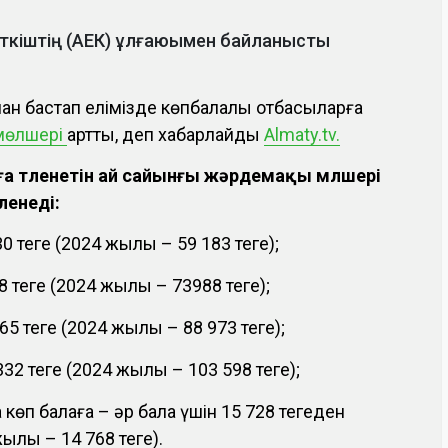
рсеткіштің (АЕК) ұлғаюымен байланысты
нан бастап елімізде көпбалалы отбасыларға
мөлшері
артты, деп хабарлайды
Almaty.tv.
а төленетін ай сайынғы жәрдемақы мөлшері
ленеді:
0 теңге (2024 жылы – 59 183 теңге);
8 теңге (2024 жылы – 73988 теңге);
65 теңге (2024 жылы – 88 973 теңге);
32 теңге (2024 жылы – 103 598 теңге);
 көп балаға – әр бала үшін 15 728 теңгеден
лы – 14 768 теңге).