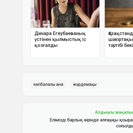
көпбалалы ана
жәрдемақы
Алдыңғы жаңалы
Еліміздің барлық өңірінде алғашқы қоңыра
соғылд