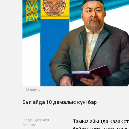
Almaty.tv
Бұл айда 10 демалыс күні бар
Жаңалықтармен
Тамыз айында қазақст
бөлісіңіз