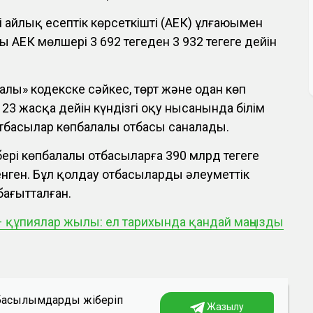
уі айлық есептік көрсеткіштің (АЕК) ұлғаюымен
АЕК мөлшері 3 692 теңгеден 3 932 теңгеге дейін
алы» кодекске сәйкес, төрт және одан көп
е 23 жасқа дейін күндізгі оқу нысанында білім
отбасылар көпбалалы отбасы саналады.
ері көпбалалы отбасыларға 390 млрд теңгеге
ген. Бұл қолдау отбасылардың әлеуметтік
бағытталған.
 құпиялар жылы: ел тарихында қандай маңызды
а басылымдарды жіберіп
Жазылу