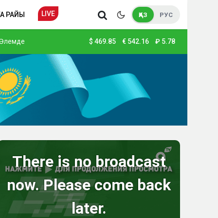
LIVE
А РАЙЫ
ҚАЗ
РУС
Әлемде
$
469.85
€
542.16
₽
5.78