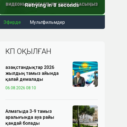
Эфирде
Мультфильмдер
КӨП ОҚЫЛҒАН
Қазақстандықтар 2026
жылдың тамыз айында
қалай демалады
06.08.2026 08:10
Алматыда 3-9 тамыз
аралығында ауа райы
қандай болады