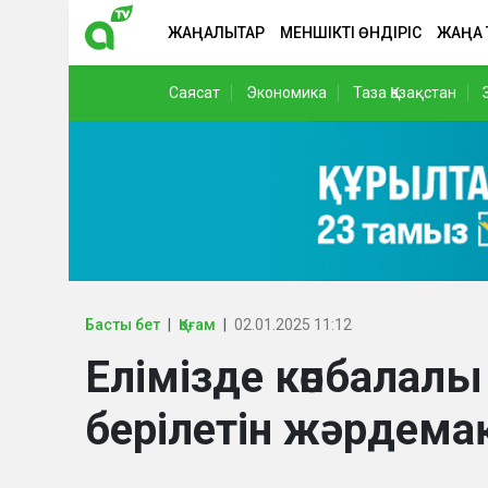
ЖАҢАЛЫҚТАР
МЕНШІКТІ ӨНДІРІС
ЖАҢА
Саясат
Экономика
Таза Қазақстан
Басты бет
Қоғам
02.01.2025 11:12
Елімізде көпбалал
берілетін жәрдема