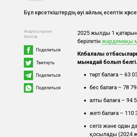
Бұл көрсеткіштердің өсуі айлық есептік кө
Жаңалықтармен
2025 жылдың 1 қаңтары
бөлісіңіз
берілетін
жәрдемақы 
Поделиться
Көпбалалы отбасыларғ
мынадай болып белгі
Твитнуть
төрт балаға – 63 03
Поделиться
бес балаға – 78 79
Поделиться
алты балаға – 94 5
жеті балаға – 110 3
сегіз және одан да
қосылады (2024 жы