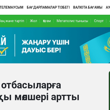
 ТЕЛЕМАУСЫМ
БАҒДАРЛАМАЛАР ТІЗБЕГІ
ВАЛЮТА БАҒАМЫ
АУ
Заң және тәртіп
Жол
Қоғам
Мегаполис тынысы
Спорт
ы отбасыларға
қы мөлшері артты