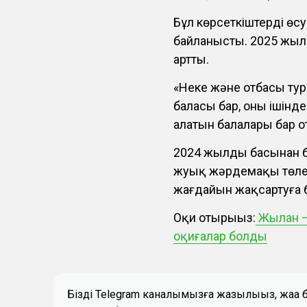
Бұл көрсеткіштердің өс
байланысты. 2025 жылы 
артты.
«Неке және отбасы тур
баласы бар, оның ішінд
алатын балалары бар 
2024 жылдың басынан б
жуық жәрдемақы төлен
жағдайын жақсартуға 
Оқи отырыңыз:
Жылан –
оқиғалар болды
Біздің Telegram каналымызға жазылыңыз, жаң