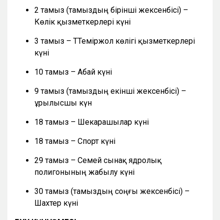
2 тамыз (тамыздың бірінші жексенбісі) –
Көлік қызметкерлері күні
3 тамыз – ТТеміржол көлігі қызметкерлері
күні
10 тамыз – Абай күні
9 тамыз (тамыздың екінші жексенбісі) –
Құрылысшы күн
18 тамыз – Шекарашылар күні
18 тамыз – Спорт күні
29 тамыз – Семей сынақ ядролық
полигонының жабылу күні
30 тамыз (тамыздың соңғы жексенбісі) –
Шахтер күні