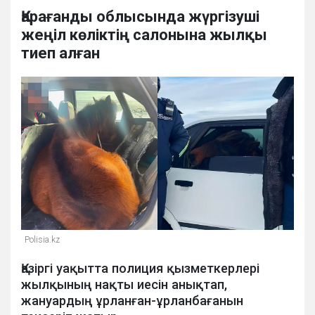
Қарағанды облысында жүргізуші
жеңіл көліктің салонына жылқы
тиеп алған
Polisia.kz
Қазіргі уақытта полиция қызметкерлері
жылқының нақты иесін анықтап,
жануардың ұрланған-ұрланбағанын