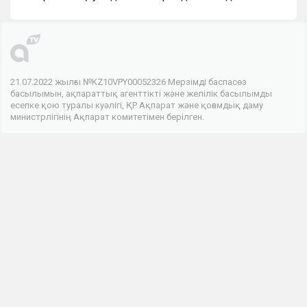
21.07.2022 жылғы №KZ10VPY00052326 Мерзімді баспасөз
басылымын, ақпараттық агенттікті және желілік басылымды
есепке қою туралы куәлігі, ҚР Ақпарат және қоғамдық даму
министрлігінің Ақпарат комитетімен берілген.
© 2026 . Барлық құқықтар сақталған
Телеарнасы
Арна туралы
Байланыс
Жарнама
Біз әлеуметтік желілердеміз
Бұл интернет-ресурстың ақпараттық өнімдері 18 жастан асқан
адамдарға арналған.