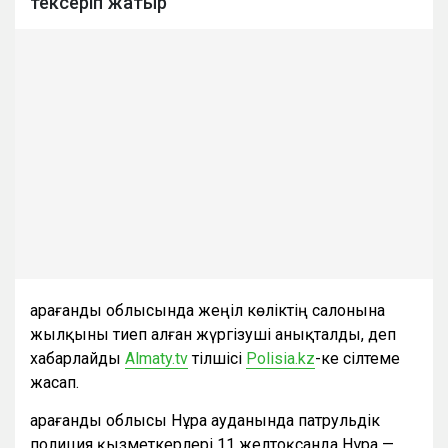
тексеріп жатыр
Қарағанды облысында жеңіл көліктің салонына
жылқыны тиеп алған жүргізуші анықталды, деп
хабарлайды
Almaty.tv
тілшісі
Polisia.kz
-ке сілтеме
жасап.
Қарағанды облысы Нұра ауданында патрульдік
полиция қызметкерлері 11 желтоқсанда Нұра —