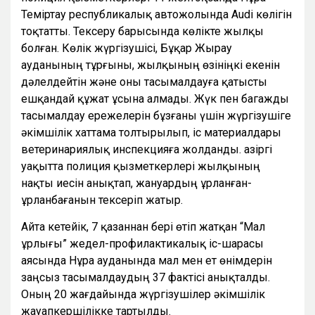
Теміртау республикалық автожолында Audi көлігін
тоқтатты. Тексеру барысында көлікте жылқы
болған. Көлік жүргізушісі, Бұқар Жырау
ауданының тұрғыны, жылқының өзініңкі екенін
дәлелдейтін және оны тасымалдауға қатысты
ешқандай құжат ұсына алмады. Жүк пен багажды
тасымалдау ережелерін бұзғаны үшін жүргізушіге
әкімшілік хаттама толтырылып, іс материалдары
ветеринариялық инспекцияға жолданды. Қазіргі
уақытта полиция қызметкерлері жылқының
нақты иесін анықтап, жануардың ұрланған-
ұрланбағанын тексеріп жатыр.
Айта кетейік, 7 қазаннан бері өтіп жатқан “Мал
ұрлығы” жедел-профилактикалық іс-шарасы
аясында Нұра ауданында мал мен ет өнімдерін
заңсыз тасымалдаудың 37 фактісі анықталды.
Оның 20 жағдайында жүргізушілер әкімшілік
жауапкершілікке тартылды.