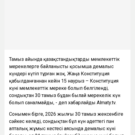
Тамыз айында қазақстандықтарды мемлекеттік
мерекелерге байланысты қосымша демалыс
күндері күтіп тұрған жоқ. Жаңа Конституция
қабылданғаннан кейін 15 наурыз – Конституция
күні мемлекеттік мереке болып белгіленді,
сондықтан 30 тамыз бұдан былай мерекелік күн
болып саналмайды, - деп хабарлайды Almaty.tv.
Сонымен бірге, 2026 жылғы 30 тамыз жексенбіге
сәйкес келеді, сондықтан бұл күн әдеттегі пән
апталық жұмыс кестесі аясында демалыс күні