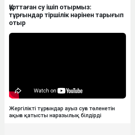
Құрттаған су ішіп отырмыз:
тұрғындар тіршілік нәрінен тарығып
отыр
Жергілікті тұрғындар ауыз суға төленетін
ақыға қатысты наразылық білдірді