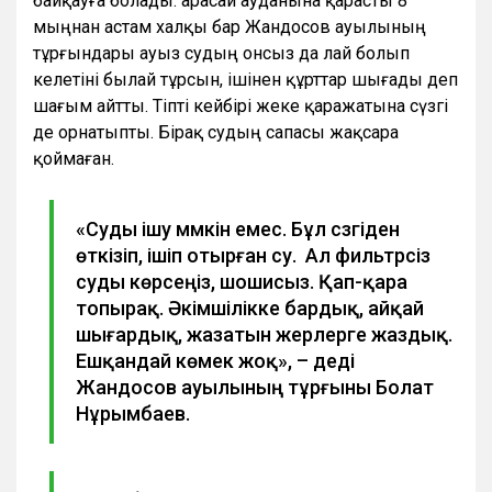
байқауға болады. Қарасай ауданына қарасты 8
мыңнан астам халқы бар Жандосов ауылының
тұрғындары ауыз судың онсыз да лай болып
келетіні былай тұрсын, ішінен құрттар шығады деп
шағым айтты. Тіпті кейбірі жеке қаражатына сүзгі
де орнатыпты. Бірақ судың сапасы жақсара
қоймаған.
«Суды ішу мүмкін емес. Бұл сүзгіден
өткізіп, ішіп отырған су. Ал фильтрсіз
суды көрсеңіз, шошисыз. Қап-қара
топырақ. Әкімшілікке бардық, айқай
шығардық, жазатын жерлерге жаздық.
Ешқандай көмек жоқ», – деді
Жандосов ауылының тұрғыны Болат
Нұрымбаев.