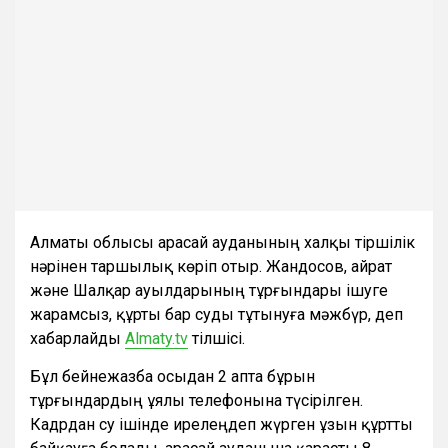
Алматы облысы Қарасай ауданының халқы тіршілік
нәрінен таршылық көріп отыр. Жандосов, Қайрат
және Шалқар ауылдарының тұрғындары ішуге
жарамсыз, құрты бар суды тұтынуға мәжбүр, деп
хабарлайды
Almaty.t
v
тілшісі.
Бұл бейнежазба осыдан 2 апта бұрын
тұрғындардың ұялы телефонына түсірілген.
Кадрдан су ішінде ирелеңдеп жүрген ұзын құртты