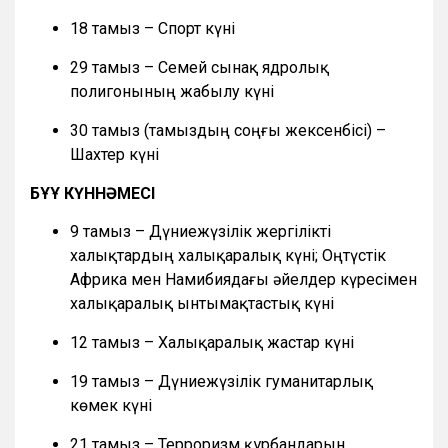
18 тамыз – Спорт күні
29 тамыз – Семей сынақ ядролық
полигонының жабылу күні
30 тамыз (тамыздың соңғы жексенбісі) –
Шахтер күні
БҰҰ КҮННӘМЕСІ
9 тамыз – Дүниежүзілік жергілікті
халықтардың халықаралық күні; Оңтүстік
Африка мен Намибиядағы әйелдер күресімен
халықаралық ынтымақтастық күні
12 тамыз – Халықаралық жастар күні
19 тамыз – Дүниежүзілік гуманитарлық
көмек күні
21 тамыз – Терроризм құрбандарын