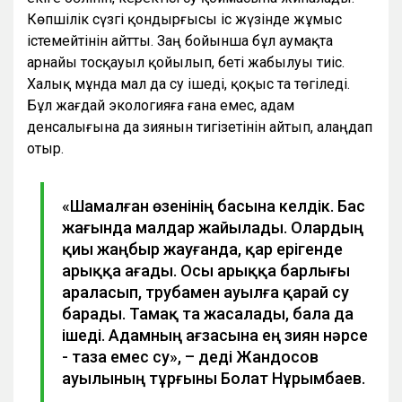
Көпшілік сүзгі қондырғысы іс жүзінде жұмыс
істемейтінін айтты. Заң бойынша бұл аумақта
арнайы тосқауыл қойылып, беті жабылуы тиіс.
Халық мұнда мал да су ішеді, қоқыс та төгіледі.
Бұл жағдай экологияға ғана емес, адам
денсалығына да зиянын тигізетінін айтып, алаңдап
отыр.
«Шамалған өзенінің басына келдік. Бас
жағында малдар жайылады. Олардың
қиы жаңбыр жауғанда, қар ерігенде
арыққа ағады. Осы арыққа барлығы
араласып, трубамен ауылға қарай су
барады. Тамақ та жасалады, бала да
ішеді. Адамның ағзасына ең зиян нәрсе
- таза емес су», – деді Жандосов
ауылының тұрғыны Болат Нұрымбаев.