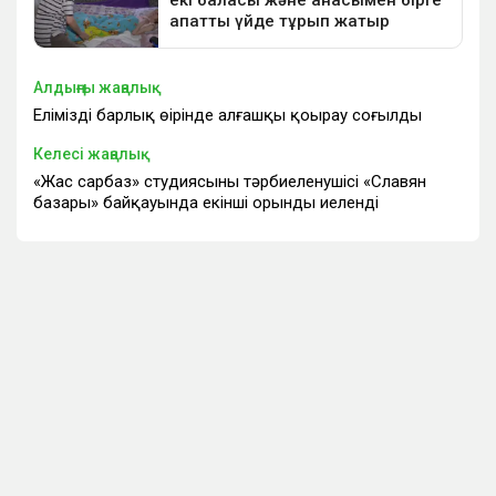
Алдыңғы жаңалық
Еліміздің барлық өңірінде алғашқы қоңырау соғылды
Келесі жаңалық
«Жас сарбаз» студиясының тәрбиеленушісі «Славян
базары» байқауында екінші орынды иеленді