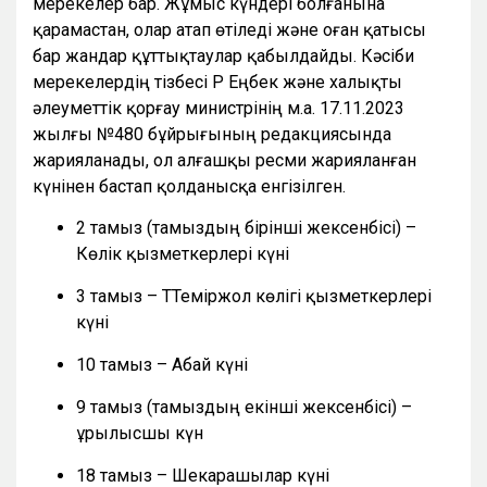
мерекелер бар. Жұмыс күндері болғанына
қарамастан, олар атап өтіледі және оған қатысы
бар жандар құттықтаулар қабылдайды. Кәсіби
мерекелердің тізбесі ҚР Еңбек және халықты
әлеуметтік қорғау министрінің м.а. 17.11.2023
жылғы №480 бұйрығының редакциясында
жарияланады, ол алғашқы ресми жарияланған
күнінен бастап қолданысқа енгізілген.
2 тамыз (тамыздың бірінші жексенбісі) –
Көлік қызметкерлері күні
3 тамыз – ТТеміржол көлігі қызметкерлері
күні
10 тамыз – Абай күні
9 тамыз (тамыздың екінші жексенбісі) –
Құрылысшы күн
18 тамыз – Шекарашылар күні