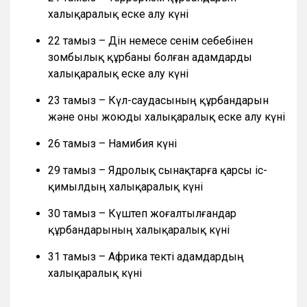
халықаралық еске алу күні
22 тамыз – Дін немесе сенім себебінен
зомбылық құрбаны болған адамдарды
халықаралық еске алу күні
23 тамыз – Күл-саудасының құрбандарын
және оны жоюды халықаралық еске алу күні
26 тамыз – Намибия күні
29 тамыз – Ядролық сынақтарға қарсы іс-
қимылдың халықаралық күні
30 тамыз – Күштеп жоғалтылғандар
құрбандарының халықаралық күні
31 тамыз – Африка текті адамдардың
халықаралық күні