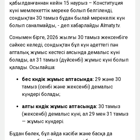
қабылданғаннан кейін 15 наурыз – Конституция
күні мемлекеттік мереке болып белгіленді,
сондықтан 30 тамыз бұдан былай мерекелік күн
болып саналмайды, - деп хабарлайды Almaty.tv.
Сонымен бірге, 2026 жылғы 30 тамыз жексенбіге
сәйкес келеді, сондықтан бұл күн әдеттегі пән
апталық жұмыс кестесі аясында демалыс күні
болады, ал 31 тамыз (дүйсенбі) жұмыс күні болып
қалады. Осылайша:
бес күндік жұмыс аптасында:
29 және 30
тамыз (сенбі және жексенбі) демалыс
күндері болады;
алты күндік жұмыс аптасында:
30 тамыз
(жексенбі) демалыс күні, ал 29 мен 31 тамыз
— жұмыс күндері.
Бұдан бөлек, бұл айда кәсіби және басқа да