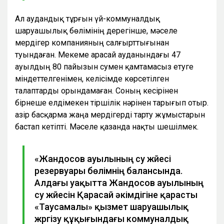
Ал аудандық тұрғын үй-коммуналдық
шаруашылық бөлімінің дерегінше, мәселе
мердігер компанияның салғырттығынан
туындаған. Мекеме Қарасай ауданындағы 47
ауылдың 80 пайызын сумен қамтамасыз етуге
міндеттелгенімен, келісімде көрсетілген
талаптарды орындамаған. Соның кесірінен
бірнеше елдімекен тіршілік нәрінен тарығып отыр.
Қазір басқарма жаңа мердігерді тарту жұмыстарын
бастап кетіпті. Мәселе қазанда нақты шешілмек.
«Жандосов ауылының су жүйесі
резервуары бөлімнің балансында.
Алдағы уақытта Жандосов ауылының
су жүйесін Қарасай әкімдігіне қарасты
«Таусамалы» қызмет шаруашылық
жүргізу құқығындағы коммуналдық