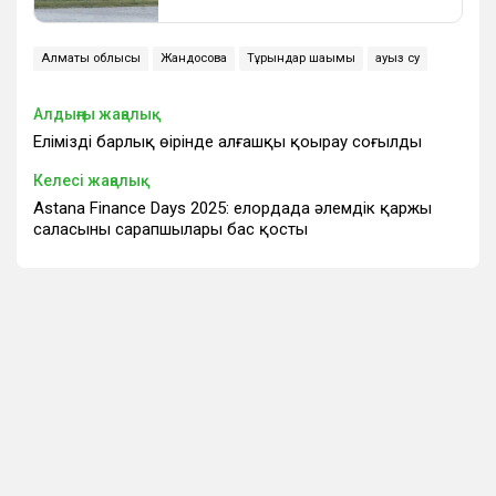
Алматы облысы
Жандосова
Тұрғындар шағымы
ауыз су
Алдыңғы жаңалық
Еліміздің барлық өңірінде алғашқы қоңырау соғылды
Келесі жаңалық
Astana Finance Days 2025: елордада әлемдік қаржы
саласының сарапшылары бас қосты