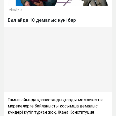
Almaty.tv
Бұл айда 10 демалыс күні бар
Тамыз айында қазақстандықтарды мемлекеттік
мерекелерге байланысты қосымша демалыс
күндері күтіп тұрған жоқ. Жаңа Конституция