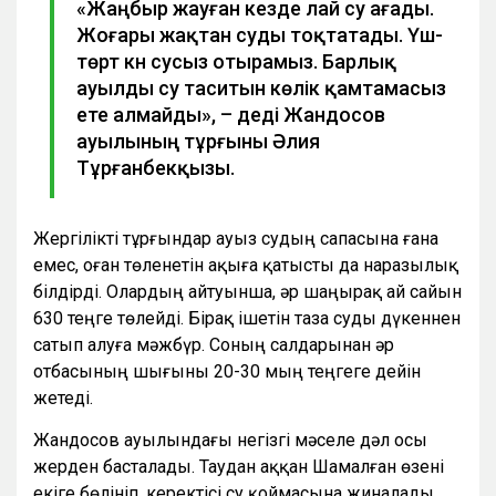
«Жаңбыр жауған кезде лай су ағады.
Жоғары жақтан суды тоқтатады. Үш-
төрт күн сусыз отырамыз. Барлық
ауылды су таситын көлік қамтамасыз
ете алмайды», – деді Жандосов
ауылының тұрғыны Әлия
Тұрғанбекқызы.
Жергілікті тұрғындар ауыз судың сапасына ғана
емес, оған төленетін ақыға қатысты да наразылық
білдірді. Олардың айтуынша, әр шаңырақ ай сайын
630 теңге төлейді. Бірақ ішетін таза суды дүкеннен
сатып алуға мәжбүр. Соның салдарынан әр
отбасының шығыны 20-30 мың теңгеге дейін
жетеді.
Жандосов ауылындағы негізгі мәселе дәл осы
жерден басталады. Таудан аққан Шамалған өзені
екіге бөлініп, керектісі су қоймасына жиналады.