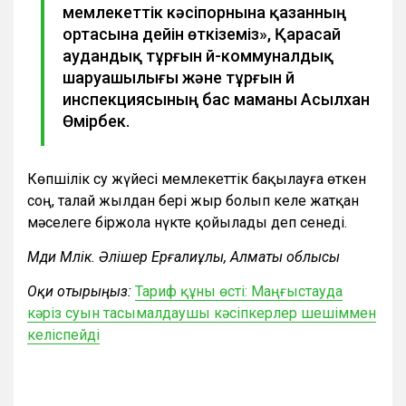
мемлекеттік кәсіпорнына қазанның
ортасына дейін өткіземіз», Қарасай
аудандық тұрғын үй-коммуналдық
шаруашылығы және тұрғын үй
инспекциясының бас маманы Асылхан
Өмірбек.
Көпшілік су жүйесі мемлекеттік бақылауға өткен
соң, талай жылдан бері жыр болып келе жатқан
мәселеге біржола нүкте қойылады деп сенеді.
Мәди Мәлік. Әлішер Ерғалиұлы, Алматы облысы
Оқи отырыңыз:
Тариф құны өсті: Маңғыстауда
кәріз суын тасымалдаушы кәсіпкерлер шешіммен
келіспейді