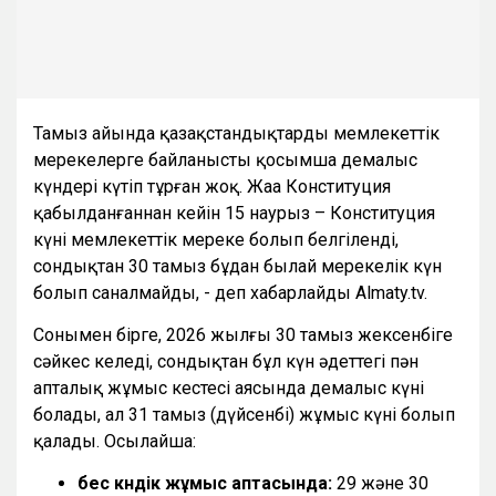
Тамыз айында қазақстандықтарды мемлекеттік
мерекелерге байланысты қосымша демалыс
күндері күтіп тұрған жоқ. Жаңа Конституция
қабылданғаннан кейін 15 наурыз – Конституция
күні мемлекеттік мереке болып белгіленді,
сондықтан 30 тамыз бұдан былай мерекелік күн
болып саналмайды, - деп хабарлайды Almaty.tv.
Сонымен бірге, 2026 жылғы 30 тамыз жексенбіге
сәйкес келеді, сондықтан бұл күн әдеттегі пән
апталық жұмыс кестесі аясында демалыс күні
болады, ал 31 тамыз (дүйсенбі) жұмыс күні болып
қалады. Осылайша:
бес күндік жұмыс аптасында:
29 және 30