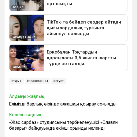
отдых
казахстанцы
август
Алдыңғы жаңалық
Еліміздің барлық өңірінде алғашқы қоңырау соғылды
Келесі жаңалық
«Жас сарбаз» студиясының тәрбиеленушісі «Славян
базары» байқауында екінші орынды иеленді