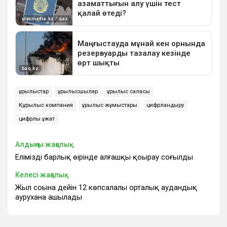
құрылыстар
құрылысшылар
құрылыс саласы
Құрылыс компания
құрылыс жұмыстары
цифрландыру
цифрлық құжат
Алдыңғы жаңалық
Еліміздің барлық өңірінде алғашқы қоңырау соғылды
Келесі жаңалық
Жыл соңына дейін 12 көпсалалы орталық аудандық
аурухана ашылады