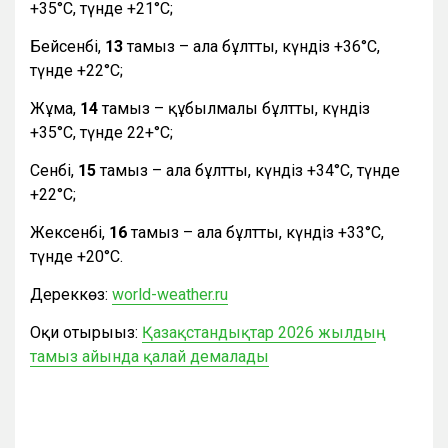
+35°С, түнде +21°С;
Бейсенбі,
13
тамыз – ала бұлтты, күндіз +36°С,
түнде +22°С;
Жұма,
14
тамыз – құбылмалы бұлтты, күндіз
+35°С, түнде 22+°С;
Сенбі,
15
тамыз – ала бұлтты, күндіз +34°С, түнде
+22°С;
Жексенбі,
16
тамыз – ала бұлтты, күндіз +33°С,
түнде +20°С.
Дереккөз:
world-weather.ru
Оқи отырыңыз:
Қазақстандықтар 2026 жылдың
тамыз айында қалай демалады