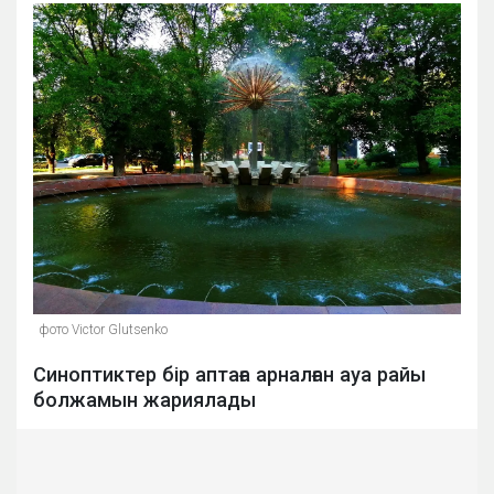
фото Victor Glutsenko
Синоптиктер бір аптаға арналған ауа райы
болжамын жариялады