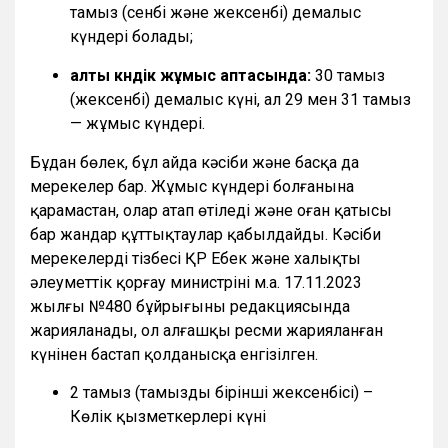
тамыз (сенбі және жексенбі) демалыс
күндері болады;
алты күндік жұмыс аптасында:
30 тамыз
(жексенбі) демалыс күні, ал 29 мен 31 тамыз
— жұмыс күндері.
Бұдан бөлек, бұл айда кәсіби және басқа да
мерекелер бар. Жұмыс күндері болғанына
қарамастан, олар атап өтіледі және оған қатысы
бар жандар құттықтаулар қабылдайды. Кәсіби
мерекелердің тізбесі ҚР Еңбек және халықты
әлеуметтік қорғау министрінің м.а. 17.11.2023
жылғы №480 бұйрығының редакциясында
жарияланады, ол алғашқы ресми жарияланған
күнінен бастап қолданысқа енгізілген.
2 тамыз (тамыздың бірінші жексенбісі) –
Көлік қызметкерлері күні