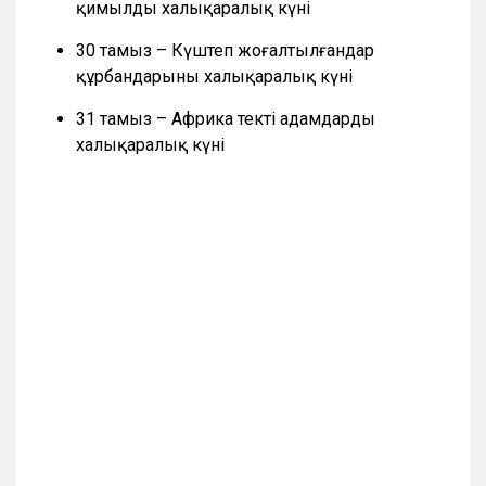
қимылдың халықаралық күні
30 тамыз – Күштеп жоғалтылғандар
құрбандарының халықаралық күні
31 тамыз – Африка текті адамдардың
халықаралық күні