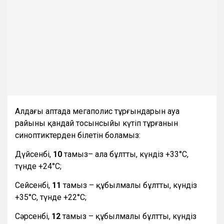
Алдағы аптада мегаполис тұрғындарын ауа
райының қандай тосынсыйы күтіп тұрғанын
синоптиктерден білетін боламыз:
Дүйсенбі,
10
тамыз– ала бұлтты, күндіз +33°С,
түнде +24°С;
Сейсенбі,
11
тамыз – құбылмалы бұлтты, күндіз
+35°С, түнде +22°С;
Сәрсенбі,
12
тамыз – құбылмалы бұлтты, күндіз