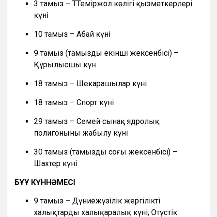
3 тамыз – ТТеміржол көлігі қызметкерлері
күні
10 тамыз – Абай күні
9 тамыз (тамыздың екінші жексенбісі) –
Құрылысшы күн
18 тамыз – Шекарашылар күні
18 тамыз – Спорт күні
29 тамыз – Семей сынақ ядролық
полигонының жабылу күні
30 тамыз (тамыздың соңғы жексенбісі) –
Шахтер күні
БҰҰ КҮННӘМЕСІ
9 тамыз – Дүниежүзілік жергілікті
халықтардың халықаралық күні; Оңтүстік