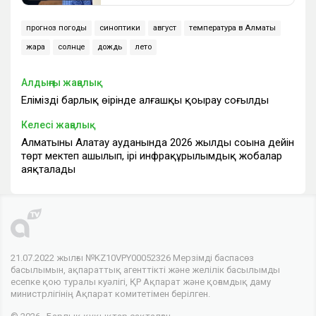
прогноз погоды
синоптики
август
температура в Алматы
жара
солнце
дождь
лето
Алдыңғы жаңалық
Еліміздің барлық өңірінде алғашқы қоңырау соғылды
Келесі жаңалық
Алматының Алатау ауданында 2026 жылдың соңына дейін
төрт мектеп ашылып, ірі инфрақұрылымдық жобалар
аяқталады
21.07.2022 жылғы №KZ10VPY00052326 Мерзімді баспасөз
басылымын, ақпараттық агенттікті және желілік басылымды
есепке қою туралы куәлігі, ҚР Ақпарат және қоғамдық даму
министрлігінің Ақпарат комитетімен берілген.