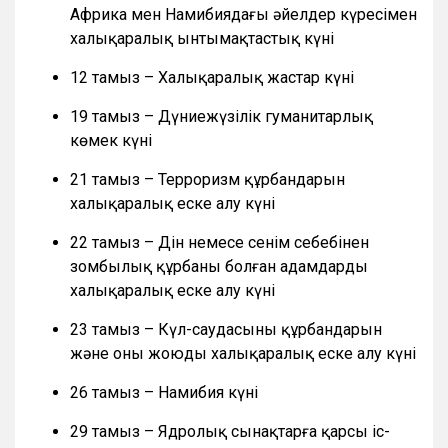
Африка мен Намибиядағы әйелдер күресімен
халықаралық ынтымақтастық күні
12 тамыз – Халықаралық жастар күні
19 тамыз – Дүниежүзілік гуманитарлық
көмек күні
21 тамыз – Терроризм құрбандарын
халықаралық еске алу күні
22 тамыз – Дін немесе сенім себебінен
зомбылық құрбаны болған адамдарды
халықаралық еске алу күні
23 тамыз – Күл-саудасының құрбандарын
және оны жоюды халықаралық еске алу күні
26 тамыз – Намибия күні
29 тамыз – Ядролық сынақтарға қарсы іс-