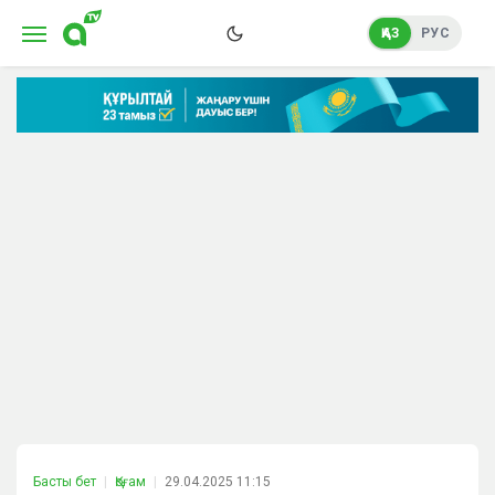
ҚАЗ
РУС
Басты бет
Қоғам
29.04.2025 11:15