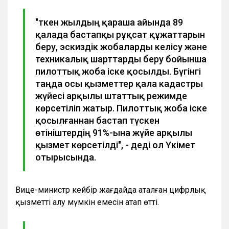
"Өткен жылдың қараша айында 89
қалада бастапқы рұқсат құжаттарын
беру, эскиздік жобаларды келісу және
техникалық шарттарды беру бойынша
пилоттық жоба іске қосылды. Бүгінгі
таңда осы қызметтер қала кадастры
жүйесі арқылы штаттық режимде
көрсетіліп жатыр. Пилоттық жоба іске
қосылғаннан бастап түскен
өтініштердің 91%-ына жүйе арқылы
қызмет көрсетілді", - деді ол Үкімет
отырысында.
Вице-министр кейбір жағдайда аталған цифрлық
қызметті алу мүмкін емесін атап өтті.