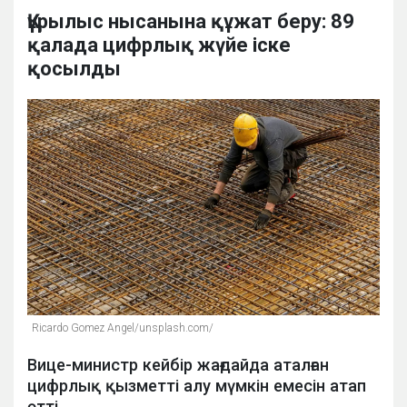
Құрылыс нысанына құжат беру: 89
қалада цифрлық жүйе іске
қосылды
Ricardo Gomez Angel/unsplash.com/
Вице-министр кейбір жағдайда аталған
цифрлық қызметті алу мүмкін емесін атап
өтті