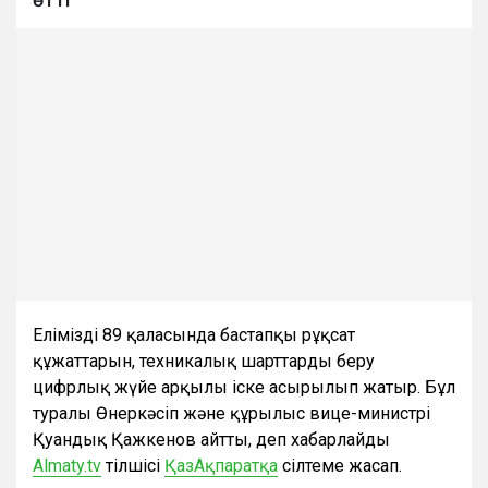
Еліміздің 89 қаласында бастапқы рұқсат
құжаттарын, техникалық шарттарды беру
цифрлық жүйе арқылы іске асырылып жатыр. Бұл
туралы Өнеркәсіп және құрылыс вице-министрі
Қуандық Қажкенов айтты, деп хабарлайды
Almaty.tv
тілшісі
ҚазАқпаратқа
сілтеме жасап.