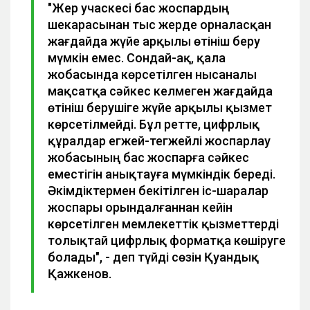
"Жер учаскесі бас жоспардың
шекарасынан тыс жерде орналасқан
жағдайда жүйе арқылы өтініш беру
мүмкін емес. Сондай-ақ, қала
жобасында көрсетілген нысаналы
мақсатқа сәйкес келмеген жағдайда
өтініш берушіге жүйе арқылы қызмет
көрсетілмейді. Бұл ретте, цифрлық
құралдар егжей-тегжейлі жоспарлау
жобасының бас жоспарға сәйкес
еместігін анықтауға мүмкіндік береді.
Әкімдіктермен бекітілген іс-шаралар
жоспары орындалғаннан кейін
көрсетілген мемлекеттік қызметтерді
толықтай цифрлық форматқа көшіруге
болады", - деп түйді сөзін Қуандық
Қажкенов.