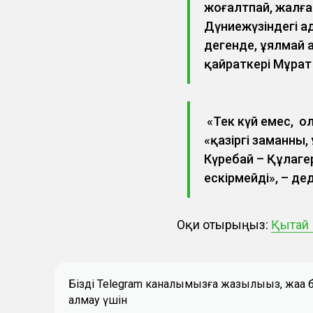
жоғалтпай, жалға
Дүниежүзіндегі а
дегенде, ұялмай а
қайраткері Мұрат
«Тек күй емес, о
«қазіргі заманның,
Күреңбай – Құлаг
ескірмейді», – дед
Оқи отырыңыз:
Қытай 
Біздің Telegram каналымызға жазылыңыз, жаң
алмау үшін