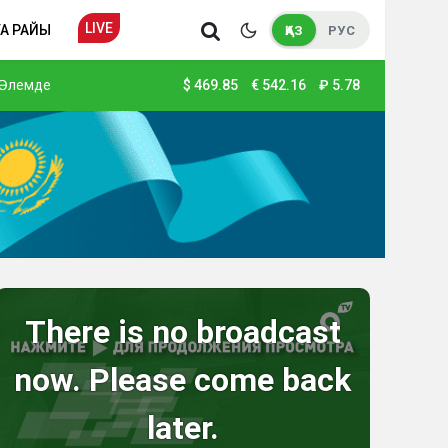
LIVE
А РАЙЫ
ҚАЗ
РУС
Әлемде
$
469.85
€
542.16
₽
5.78