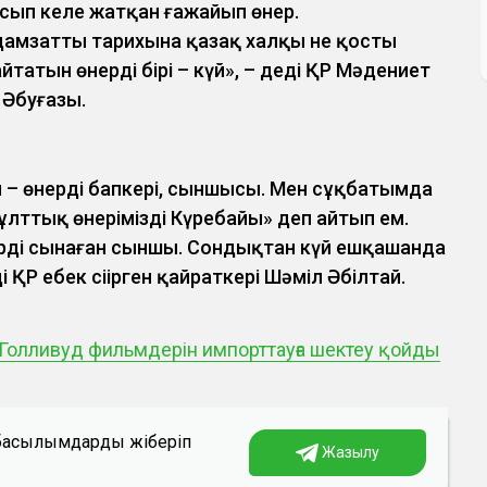
сып келе жатқан ғажайып өнер.
дамзаттың тарихына қазақ халқы не қосты
йтатын өнердің бірі – күй», – деді ҚР Мәдениет
 Әбуғазы.
л – өнердің бапкері, сыншысы. Мен сұқбатымда
 ұлттық өнеріміздің Күреңбайы» деп айтып ем.
ерді сынаған сыншы. Сондықтан күй ешқашанда
і ҚР еңбек сіңірген қайраткері Шәміл Әбілтай.
Голливуд фильмдерін импорттауға шектеу қойды
а басылымдарды жіберіп
Жазылу