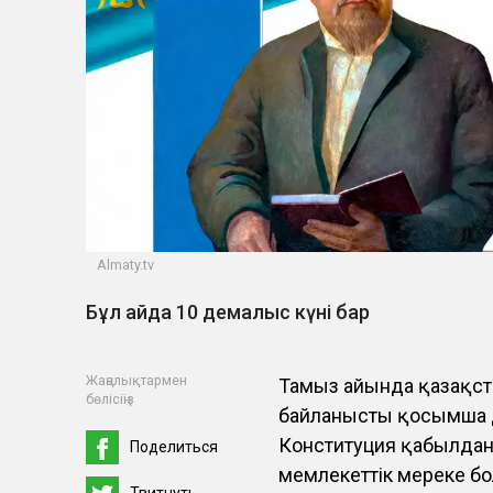
Almaty.tv
Бұл айда 10 демалыс күні бар
Жаңалықтармен
Тамыз айында қазақст
бөлісіңіз
байланысты қосымша де
Конституция қабылданғ
Поделиться
мемлекеттік мереке бо
Твитнуть