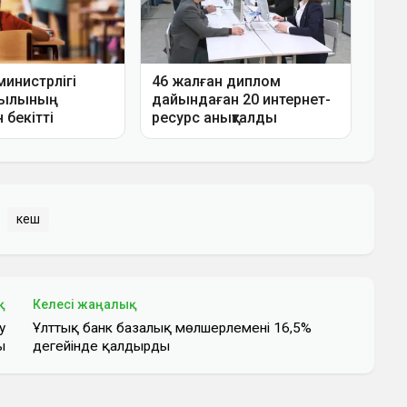
кеш
қ
Келесі жаңалық
у
Ұлттық банк базалық мөлшерлемені 16,5%
ы
деңгейінде қалдырды