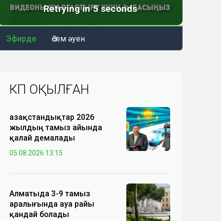
Эфирде
Әсем әуен
КӨП ОҚЫЛҒАН
Қазақстандықтар 2026
жылдың тамыз айында
қалай демалады
05.08.2026 13:15
Алматыда 3-9 тамыз
аралығында ауа райы
қандай болады