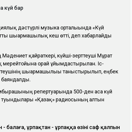
а күй бар
иялық дәстүрлі музыка орталығында «Күй
 атты шығармашылық кеш өтті, деп хабарлайды
Мәдениет қайраткері, күйші-зерттеуші Мұрат
 мерейтойына орай ұйымдастырылған. Іс-
рттеушінің шығармашылығы таныстырылып, еңбек
і баяндалды.
домбырашының репертуарында 500-ден аса күй
ан туындылары «Қазақ» радиосының алтын
н - балаға, ұрпақтан - ұрпаққа өзінің саф қалпын