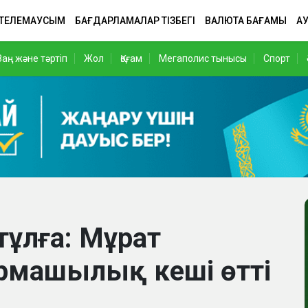
 ТЕЛЕМАУСЫМ
БАҒДАРЛАМАЛАР ТІЗБЕГІ
ВАЛЮТА БАҒАМЫ
АУ
Заң және тәртіп
Жол
Қоғам
Мегаполис тынысы
Спорт
 тұлға: Мұрат
рмашылық кеші өтті