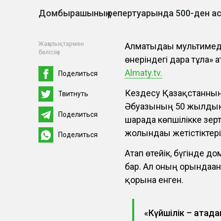
Домбырашының репертуарында 500-ден ас
Жаңалықтармен
Алматыдағы мультимед
бөлісіңіз
өнеріндегі дара тұлға»
Almaty.tv.
Поделиться
Кездесу Қазақстанның 
Твитнуть
Әбуғазының 50 жылдық
Поделиться
шарада көпшілікке зе
жолындағы жетістіктер
Поделиться
Атап өтейік, бүгінде 
бар. Ал оның орындағ
қорына енген.
«Күйшілік – атада