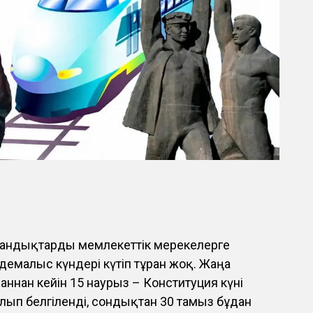
андықтарды мемлекеттік мерекелерге
малыс күндері күтіп тұрған жоқ. Жаңа
аннан кейін 15 наурыз – Конституция күні
лып белгіленді, сондықтан 30 тамыз бұдан