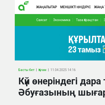
ЖАҢАЛЫҚТАР
МЕНШІКТІ ӨНДІРІС
ЖАҢА
Саясат
Экономика
Таза Қазақстан
Басты бет
Қоғам
11.04.2025 14:16
Күй өнеріндегі дара
Әбуғазының шыға