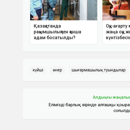
күйші
өнер
шығармашылық туындылар
Алдыңғы жаңалы
Еліміздің барлық өңірінде алғашқы қоңыра
соғылд