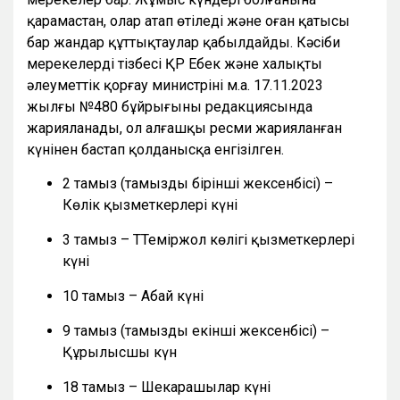
қарамастан, олар атап өтіледі және оған қатысы
бар жандар құттықтаулар қабылдайды. Кәсіби
мерекелердің тізбесі ҚР Еңбек және халықты
әлеуметтік қорғау министрінің м.а. 17.11.2023
жылғы №480 бұйрығының редакциясында
жарияланады, ол алғашқы ресми жарияланған
күнінен бастап қолданысқа енгізілген.
2 тамыз (тамыздың бірінші жексенбісі) –
Көлік қызметкерлері күні
3 тамыз – ТТеміржол көлігі қызметкерлері
күні
10 тамыз – Абай күні
9 тамыз (тамыздың екінші жексенбісі) –
Құрылысшы күн
18 тамыз – Шекарашылар күні