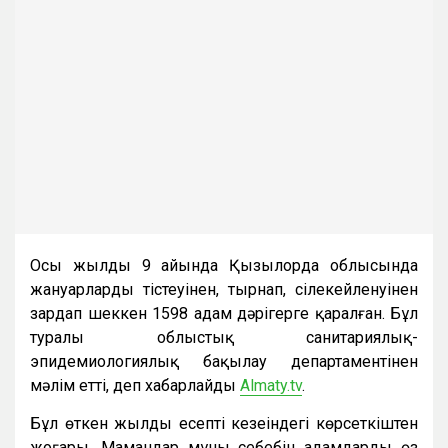
Осы жылдың 9 айында Қызылорда облысында
жануарлардың тістеуінен, тырнап, сілекейленуінен
зардап шеккен 1598 адам дәрігерге қаралған. Бұл
туралы облыстық санитариялық-
эпидемиологиялық бақылау департаментінен
мәлім етті, деп хабарлайды
Almaty.tv
.
Бұл өткен жылдың есепті кезеңіндегі көрсеткіштен
жоғары. Мамандар мұның себебін адамдардың өз