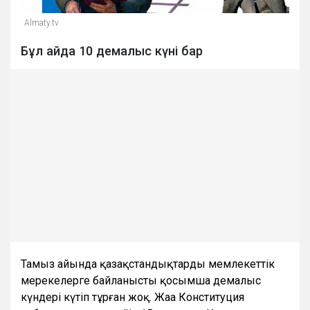
Almaty.tv
Бұл айда 10 демалыс күні бар
Тамыз айында қазақстандықтарды мемлекеттік
мерекелерге байланысты қосымша демалыс
күндері күтіп тұрған жоқ. Жаңа Конституция