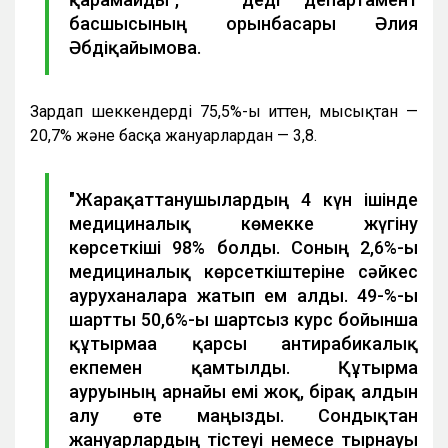
басшысының орынбасары Әлия
Әбдіқайымова.
Зардап шеккендердің 75,5%-ы иттен, мысықтан —
20,7% және басқа жануарлардан — 3,8.
"Жарақаттанушылардың 4 күн ішінде
медициналық көмекке жүгіну
көрсеткіші 98% болды. Соның 2,6%-ы
медициналық көрсеткіштеріне сәйкес
ауруханаларға жатып ем алды. 49-%-ы
шартты 50,6%-ы шартсыз курс бойынша
құтырмаға қарсы антирабикалық
екпемен қамтылды. Құтырма
ауруының арнайы емі жоқ, бірақ алдын
алу өте маңызды. Сондықтан
жануарлардың тістеуі немесе тырнауы