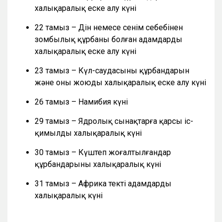
халықаралық еске алу күні
22 тамыз – Дін немесе сенім себебінен
зомбылық құрбаны болған адамдарды
халықаралық еске алу күні
23 тамыз – Күл-саудасының құрбандарын
және оны жоюды халықаралық еске алу күні
26 тамыз – Намибия күні
29 тамыз – Ядролық сынақтарға қарсы іс-
қимылдың халықаралық күні
30 тамыз – Күштеп жоғалтылғандар
құрбандарының халықаралық күні
31 тамыз – Африка текті адамдардың
халықаралық күні