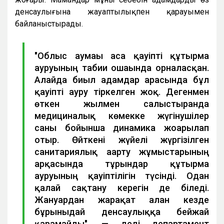
денсаулығына жауаптылықпен қарауымен
байланыстырады.
"Облыс аумағы аса қауіпті құтырма
ауруының табиғи ошағында орналасқан.
Алайда биыл адамдар арасында бұл
қауіпті ауру тіркелген жоқ. Дегенмен
өткен жылмен салыстырғанда
медициналық көмекке жүгінушілер
саны бойынша динамика жоғарылап
отыр. Өйткені жүйелі жүргізілген
санитариялық ағарту жұмыстарының
арқасында тұрғындар құтырма
ауруының қауіптілігін түсінді. Одан
қалай сақтану керегін де біледі.
Жануардан жарақат алған кезде
бұрынғыдай денсаулыққа бейжай
қарамайды", — деді департамент