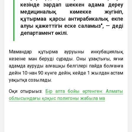
кезінде зардап шеккен адамға дереу
медициналық көмекке жүгініп,
құтырмаға қарсы антирабикалық екпе
алуы қажеттігін еске саламыз", — деді
департамент өкілі.
Мамандар құтырма ауруының инкубациялық
кезеңіне мән беруді сұрады. Оның ұзақтығы, яғни
адамда аурудың алғашқы белгілері пайда болғанға
дейін 10-нан 90 күнге дейін, кейде 1 жылдан астам
уақытқа созылады.
Оқи отырыңыз:
Бір апта бойы өртенген: Алматы
облысындағы қоқыс полигоны жабыла ма