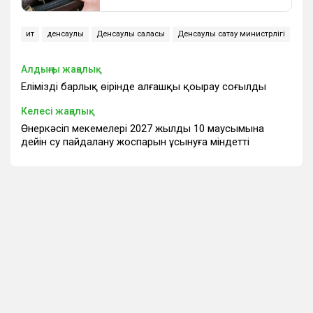
ит
денсаулық
Денсаулық саласы
Денсаулық сақтау министрлігі
Алдыңғы жаңалық
Еліміздің барлық өңірінде алғашқы қоңырау соғылды
Келесі жаңалық
Өнеркәсіп мекемелері 2027 жылдың 10 маусымына
дейін су пайдалану жоспарын ұсынуға міндетті