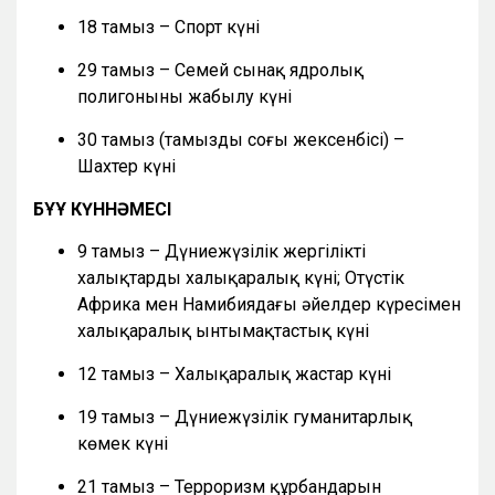
18 тамыз – Спорт күні
29 тамыз – Семей сынақ ядролық
полигонының жабылу күні
30 тамыз (тамыздың соңғы жексенбісі) –
Шахтер күні
БҰҰ КҮННӘМЕСІ
9 тамыз – Дүниежүзілік жергілікті
халықтардың халықаралық күні; Оңтүстік
Африка мен Намибиядағы әйелдер күресімен
халықаралық ынтымақтастық күні
12 тамыз – Халықаралық жастар күні
19 тамыз – Дүниежүзілік гуманитарлық
көмек күні
21 тамыз – Терроризм құрбандарын