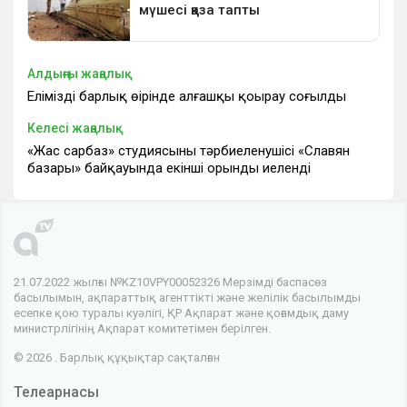
Алдыңғы жаңалық
Еліміздің барлық өңірінде алғашқы қоңырау соғылды
Келесі жаңалық
«Жас сарбаз» студиясының тәрбиеленушісі «Славян
базары» байқауында екінші орынды иеленді
21.07.2022 жылғы №KZ10VPY00052326 Мерзімді баспасөз
басылымын, ақпараттық агенттікті және желілік басылымды
есепке қою туралы куәлігі, ҚР Ақпарат және қоғамдық даму
министрлігінің Ақпарат комитетімен берілген.
© 2026 . Барлық құқықтар сақталған
Телеарнасы