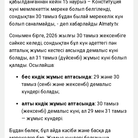
қабылданғаннан кейін 15 наурыз – Конституция
күні мемлекеттік мереке болып белгіленді,
сондықтан 30 тамыз бұдан былай мерекелік күн
болып саналмайды, - деп хабарлайды Almaty.tv.
Сонымен бірге, 2026 жылғы 30 тамыз жексенбіге
сәйкес келеді, сондықтан бұл күн әдеттегі пән
апталық жұмыс кестесі аясында демалыс күні
болады, ал 31 тамыз (дүйсенбі) жұмыс күні болып
қалады. Осылайша:
бес күндік жұмыс аптасында:
29 және 30
тамыз (сенбі және жексенбі) демалыс
күндері болады;
алты күндік жұмыс аптасында:
30 тамыз
(жексенбі) демалыс күні, ал 29 мен 31 тамыз
— жұмыс күндері.
Бұдан бөлек, бұл айда кәсіби және басқа да
мерекелер бар. Жұмыс күндері болғанына