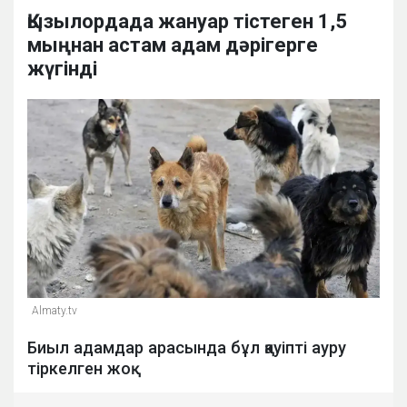
Қызылордада жануар тістеген 1,5
мыңнан астам адам дәрігерге
жүгінді
Almaty.tv
Биыл адамдар арасында бұл қауіпті ауру
тіркелген жоқ