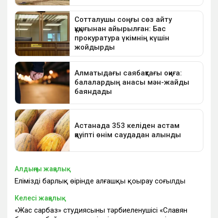
Алдыңғы жаңалық
Еліміздің барлық өңірінде алғашқы қоңырау соғылды
Келесі жаңалық
«Жас сарбаз» студиясының тәрбиеленушісі «Славян