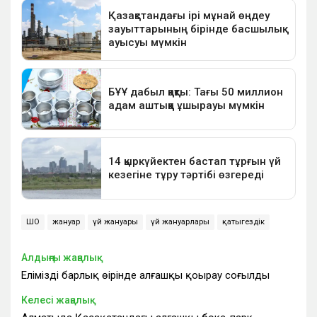
ШҚО
жануар
үй жануары
үй жануарлары
қатыгездік
Алдыңғы жаңалық
Еліміздің барлық өңірінде алғашқы қоңырау соғылды
Келесі жаңалық