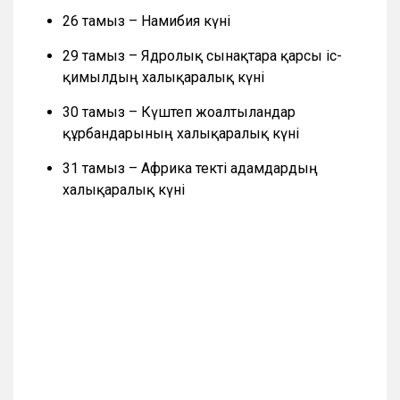
26 тамыз – Намибия күні
29 тамыз – Ядролық сынақтарға қарсы іс-
қимылдың халықаралық күні
30 тамыз – Күштеп жоғалтылғандар
құрбандарының халықаралық күні
31 тамыз – Африка текті адамдардың
халықаралық күні