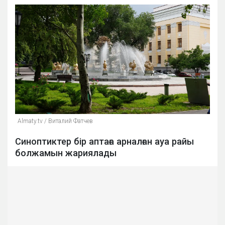
Аlmaty.tv / Виталий Фатчев
Синоптиктер бір аптаға арналған ауа райы
болжамын жариялады