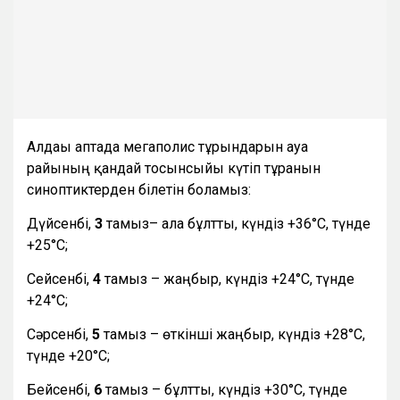
Алдағы аптада мегаполис тұрғындарын ауа
райының қандай тосынсыйы күтіп тұрғанын
синоптиктерден білетін боламыз:
Дүйсенбі,
3
тамыз– ала бұлтты, күндіз +36°С, түнде
+25°С;
Сейсенбі,
4
тамыз – жаңбыр, күндіз +24°С, түнде
+24°С;
Сәрсенбі,
5
тамыз – өткінші жаңбыр, күндіз +28°С,
түнде +20°С;
Бейсенбі,
6
тамыз – бұлтты, күндіз +30°С, түнде