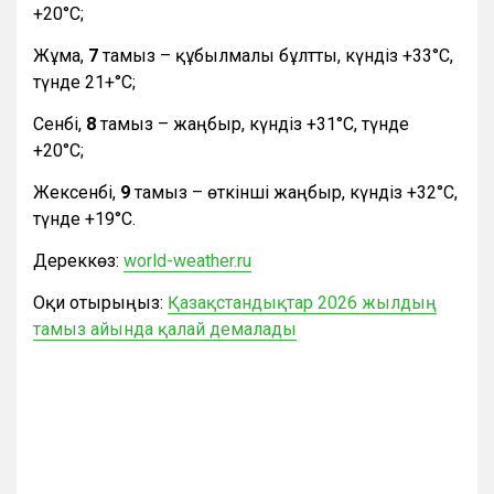
+20°С;
Жұма,
7
тамыз – құбылмалы бұлтты, күндіз +33°С,
түнде 21+°С;
Сенбі,
8
тамыз – жаңбыр, күндіз +31°С, түнде
+20°С;
Жексенбі,
9
тамыз – өткінші жаңбыр, күндіз +32°С,
түнде +19°С.
Дереккөз:
world-weather.ru
Оқи отырыңыз:
Қазақстандықтар 2026 жылдың
тамыз айында қалай демалады