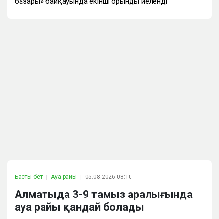
базары» байқауында екінші орынды иеленді
Басты бет
Ауа райы
05.08.2026 08:10
Алматыда 3-9 тамыз аралығында
ауа райы қандай болады