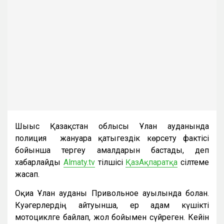
Шығыс Қазақстан облысы Ұлан ауданында
полиция жануарға қатыгездік көрсету фактісі
бойынша тергеу амалдарын бастады, деп
хабарлайды
Almaty.tv
тілшісі
ҚазАқпаратқа
сілтеме
жасап.
Оқиға Ұлан ауданы Привольное ауылында болған.
Куәгерлердің айтуынша, ер адам күшікті
мотоциклге байлап, жол бойымен сүйреген. Кейін