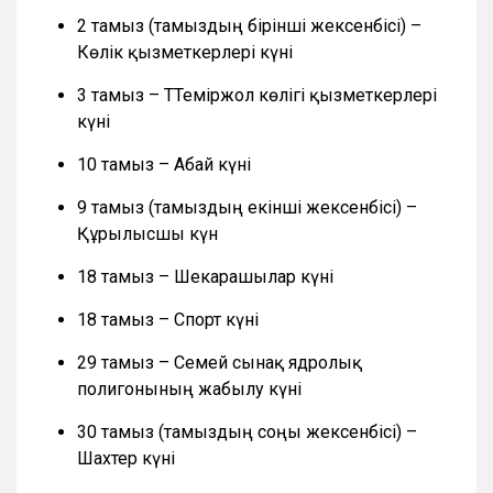
2 тамыз (тамыздың бірінші жексенбісі) –
Көлік қызметкерлері күні
3 тамыз – ТТеміржол көлігі қызметкерлері
күні
10 тамыз – Абай күні
9 тамыз (тамыздың екінші жексенбісі) –
Құрылысшы күн
18 тамыз – Шекарашылар күні
18 тамыз – Спорт күні
29 тамыз – Семей сынақ ядролық
полигонының жабылу күні
30 тамыз (тамыздың соңғы жексенбісі) –
Шахтер күні