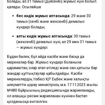
болады, ал 31 тамыз (дүйсенбі) жұмыс күні болып
қалады. Осылайша:
бес күндік жұмыс аптасында:
29 және 30
тамыз (сенбі және жексенбі) демалыс
күндері болады;
алты күндік жұмыс аптасында:
30 тамыз
(жексенбі) демалыс күні, ал 29 мен 31 тамыз
— жұмыс күндері.
Бұдан бөлек, бұл айда кәсіби және басқа да
мерекелер бар. Жұмыс күндері болғанына
қарамастан, олар атап өтіледі және оған қатысы бар
жандар құттықтаулар қабылдайды. Кәсіби
мерекелердің тізбесі ҚР Еңбек және халықты
әлеуметтік қорғау министрінің м.а. 17.11.2023 жылғы
№480 бұйрығының редакциясында жарияланады,
ол алғашқы ресми жарияланған күнінен бастап
қолданысқа енгізілген.