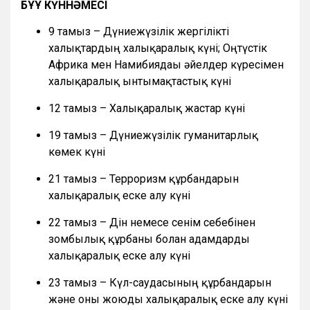
БҰҰ КҮННӘМЕСІ
9 тамыз – Дүниежүзілік жергілікті
халықтардың халықаралық күні; Оңтүстік
Африка мен Намибиядағы әйелдер күресімен
халықаралық ынтымақтастық күні
12 тамыз – Халықаралық жастар күні
19 тамыз – Дүниежүзілік гуманитарлық
көмек күні
21 тамыз – Терроризм құрбандарын
халықаралық еске алу күні
22 тамыз – Дін немесе сенім себебінен
зомбылық құрбаны болған адамдарды
халықаралық еске алу күні
23 тамыз – Күл-саудасының құрбандарын
және оны жоюды халықаралық еске алу күні