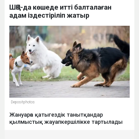
ШҚО-да көшеде итті балталаған
адам іздестіріліп жатыр
Depositphotos
Жануарға қатыгездік танытқандар
қылмыстық жауапкершілікке тартылады