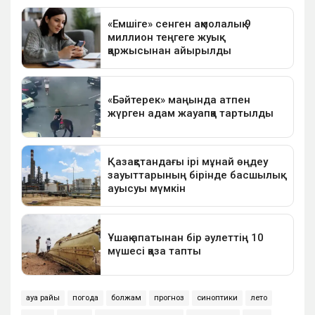
ауа райы
погода
болжам
прогноз
синоптики
лето