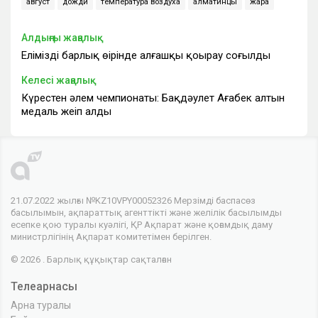
август
дожди
температура воздуха
алматинцы
жара
Алдыңғы жаңалық
Еліміздің барлық өңірінде алғашқы қоңырау соғылды
Келесі жаңалық
Күрестен әлем чемпионаты: Бақдәулет Ағабек алтын
медаль жеңіп алды
21.07.2022 жылғы №KZ10VPY00052326 Мерзімді баспасөз
басылымын, ақпараттық агенттікті және желілік басылымды
есепке қою туралы куәлігі, ҚР Ақпарат және қоғамдық даму
министрлігінің Ақпарат комитетімен берілген.
© 2026 . Барлық құқықтар сақталған
Телеарнасы
Арна туралы