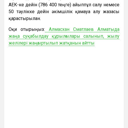
АЕК-ке дейін (786 400 теңге) айыппұл салу немесе
50 тәулікке дейін әкімшілік қамауға алу жазасы
қарастырылған.
Оқи отырыңыз:
Алмасхан Сматлаев Алматыда
жаңа суқабылдау құрылғылары салынып, жылу
желілері жаңғыртылып жатқанын айтты