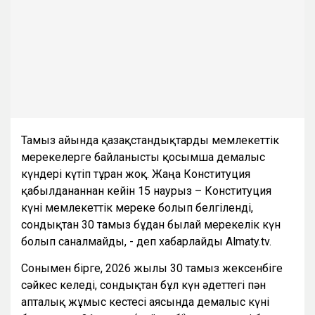
Тамыз айында қазақстандықтарды мемлекеттік
мерекелерге байланысты қосымша демалыс
күндері күтіп тұрған жоқ. Жаңа Конституция
қабылданғаннан кейін 15 наурыз – Конституция
күні мемлекеттік мереке болып белгіленді,
сондықтан 30 тамыз бұдан былай мерекелік күн
болып саналмайды, - деп хабарлайды Almaty.tv.
Сонымен бірге, 2026 жылғы 30 тамыз жексенбіге
сәйкес келеді, сондықтан бұл күн әдеттегі пән
апталық жұмыс кестесі аясында демалыс күні