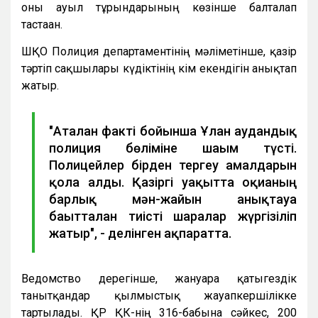
оны ауыл тұрғындарының көзінше балталап
тастаған.
ШҚО Полиция департаментінің мәліметінше, қазір
тәртіп сақшылары күдіктінің кім екендігін анықтап
жатыр.
"Аталған факті бойынша Ұлан аудандық
полиция бөліміне шағым түсті.
Полицейлер бірден тергеу амалдарын
қолға алды. Қазіргі уақытта оқиғаның
барлық мән-жайын анықтауға
бағытталған тиісті шаралар жүргізіліп
жатыр", - делінген ақпаратта.
Ведомство дерегінше, жануарға қатыгездік
танытқандар қылмыстық жауапкершілікке
тартылады. ҚР ҚК-нің 316-бабына сәйкес, 200