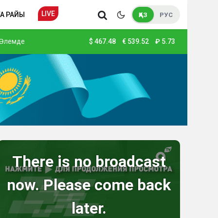
LIVE
А РАЙЫ
ҚАЗ
РУС
Әлемде
$
467.48
€
539.52
₽
5.73