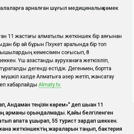
 балаларға арналған шұғыл медициналық көмек
ған 11 жастағы алматылық жеткіншек бір аяғынан
ан бір ай бұрын Пхукет аралында бір топ
алықшылардың кемесімен соғысып, 8
кен. Үш қазақстандық ауруханаға жеткізіліп,
ұрақталды дегенді естідік. Дегенмен, бортта
 мүшкіл хәлде Алматыға әзер жетіп, жансақтау
, деп хабарлайды
Almaty.tv.
, Андаман теңізін көрем»" деп шыққан 11
ң арманы орындалмады. Қайық белгіленген
тып апатқа ұшырап, 55 турист зардап шеккен.
хана жеткіншектің жараларын таңып, бактерия