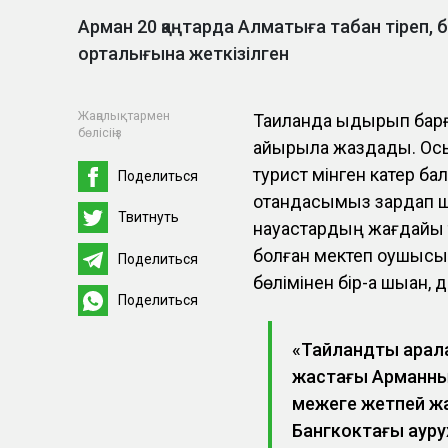
Арман 20 қаңтарда Алматыға табан тіреп,
орталығына жеткізілген
Жаңалықтармен
Таиландқа қыдырып бар
бөлісіңіз
айырыла жаздады. Осыд
турист мінген катер б
Поделиться
отандасымыз зардап шек
Твитнуть
науқастардың жағдайы т
болған мектеп оқушысы
Поделиться
бөлімінен бір-ақ шыққан
Поделиться
«Тайландты аралап
жастағы Арманны
межеге жетпей жа
Бангкоктағы ауру