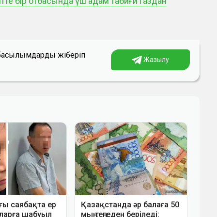
те бір отбасында үш адам табиғи газдан
а басылымдарды жіберіп
Жазылу