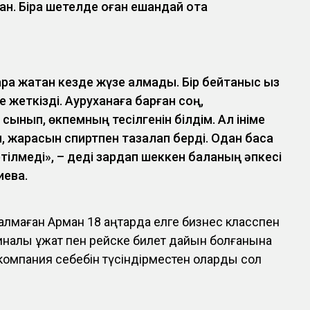
ан. Бірақ шетелде оған ешқандай ота
ара жатқан кезде жүзе алмадық. Бір бейтаныс қыз
е жеткізді. Ауруханаға барған соң,
ынып, өкпемның тесілгенін білдім. Ал ініме
п, жарасын спиртпен тазалап берді. Одан басқа
тілмеді», – деді зардап шеккен баланың әпкесі
ева.
алмаған Арман 18 қаңтарда елге бизнес класспен
иналық құжат пен рейске билет дайын болғанына
екомпания себебін түсіндірместен оларды сол