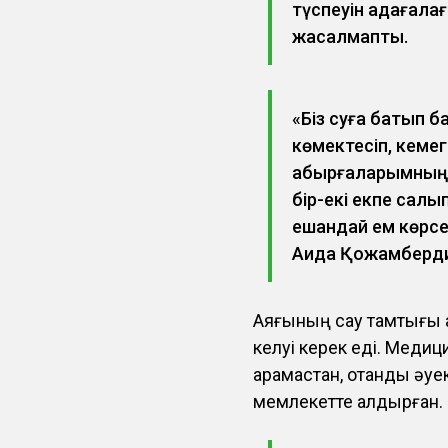
түспеуін қадағалағ
жасалмапты.
«Біз суға батып б
көмектесіп, кемег
қабырғаларымның с
бір-екі екпе салы
ешқандай ем көрсе
Аида Қожамберди
Аяғының сау тамтығы қ
келуі керек еді. Медиц
қарамастан, отандық әу
мемлекетте қалдырған.