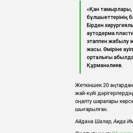
«Қан тамырлары, 
бұлшықеттерінің б
Бірден хирургиялы
аутодерма пласти
этаппен жабылу ж
жақсы. Өміріне қа
орталығы қабылда
Құрманәлиев.
Жеткіншек 20 қаңтардан
жай-күйі дәрігерлердің
оңалту шаралары көрсет
шығарылған.
Айдана Шалқар, Аида Им