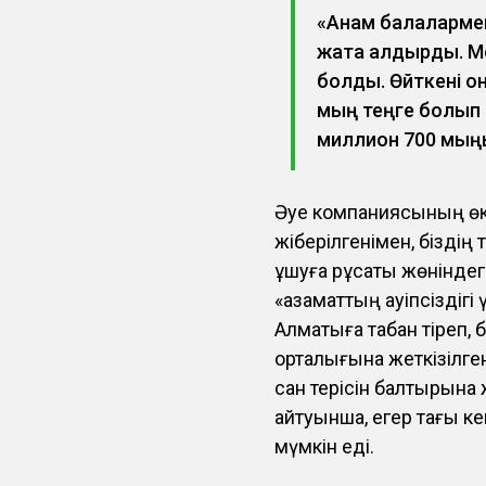
«Анам балалармен 
жақта қалдырды. М
болды. Өйткені о
мың теңге болып к
миллион 700 мыңы
Әуе компаниясының өкі
жіберілгенімен, біздің
ұшуға рұқсаты жөніндег
«азаматтың қауіпсіздігі
Алматыға табан тіреп,
орталығына жеткізілген
сан терісін балтырын
айтуынша, егер тағы ке
мүмкін еді.