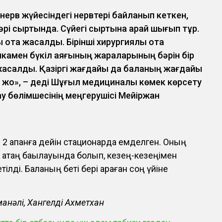
нерв жүйесіндегі нервтері байланып кеткен,
әрі сыртында. Сүйегі сыртына қарай шығып тұр.
қ ота жасалды. Бірінші хирургиялық ота
камен бүкіл аяғының жараларының бәрін бір
асалды. Қазіргі жағдайы да баланың жағдайы
уіп жоқ», – деді Шұғыл медициналық көмек көрсету
у бөлімшесінің меңгерушісі Мейіржан
 2 ақпанға дейін стационарда емделген. Оның
 қатаң бақылауында болып, кезең-кезеңімен
ілді. Баланың беті бері қараған соң үйіне
анәлі, Хангелді Ахметхан