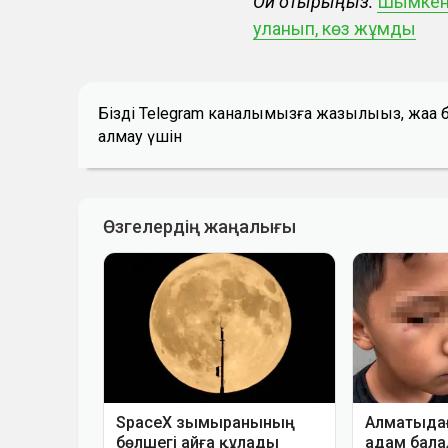
Оқи отырыңыз:
Шымкент
уланып, көз жұмды
Біздің Telegram каналымызға жазылыңыз, жаң
алмау үшін