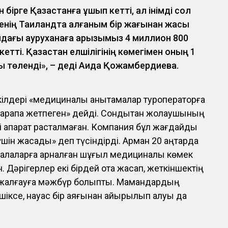
бірге Қазақстанға ұшып кетті, ал інімді сол
енің Таиландта қалғаным бір жағынан жақсы
ндағы ауруханаға қарызымыз 4 миллион 800
етті. Қазақстан елшілігінің көмегімен оның 1
 төленді», – деді Аида Қожамбердиева.
лдері «медициналық анықтамалар туроператорға
 тарапқа жетпеген» дейді. Сондықтан жолаушының
і ақпарат расталмаған. Компания бұл жағдайды
 үшін жасадық» деп түсіндірді. Арман 20 қаңтарда
 балаларға арналған шұғыл медициналық көмек
. Дәрігерлер екі бірдей ота жасап, жеткіншектің
а жалғауға мәжбүр болыпты. Мамандардың
шіксе, науқас бір аяғынан айырылып қалуы да