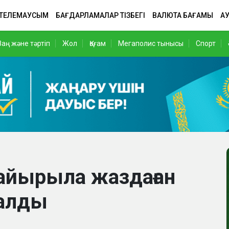
 ТЕЛЕМАУСЫМ
БАҒДАРЛАМАЛАР ТІЗБЕГІ
ВАЛЮТА БАҒАМЫ
АУ
Заң және тәртіп
Жол
Қоғам
Мегаполис тынысы
Спорт
 айырыла жаздаған
салды