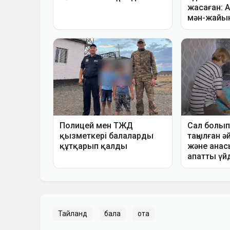
Тайланд
бала
ота