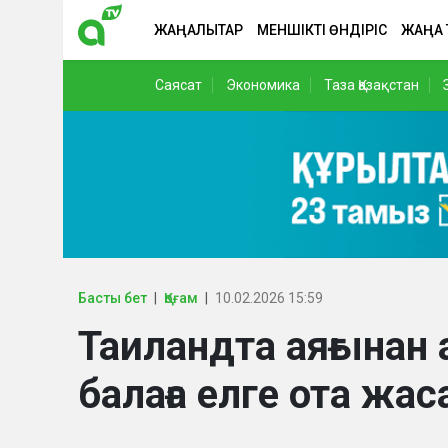
ЖАҢАЛЫҚТАР
МЕНШІКТІ ӨНДІРІС
ЖАҢА
Саясат
Экономика
Таза Қазақстан
Басты бет
Қоғам
10.02.2026 15:59
Таиландта аяғынан
балаға елге ота жа